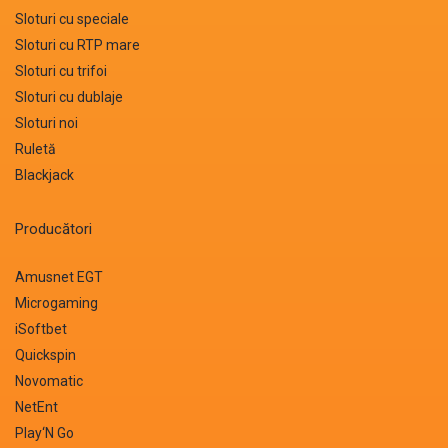
Sloturi cu speciale
Sloturi cu RTP mare
Sloturi cu trifoi
Sloturi cu dublaje
Sloturi noi
Ruletă
Blackjack
Producători
Amusnet EGT
Microgaming
iSoftbet
Quickspin
Novomatic
NetEnt
Play‘N Go