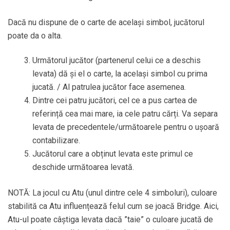
Dacă nu dispune de o carte de același simbol, jucătorul
poate da o alta.
Următorul jucător (partenerul celui ce a deschis
levata) dă și el o carte, la același simbol cu prima
jucată. / Al patrulea jucător face asemenea.
Dintre cei patru jucători, cel ce a pus cartea de
referință cea mai mare, ia cele patru cărți. Va separa
levata de precedentele/următoarele pentru o ușoară
contabilizare.
Jucătorul care a obținut levata este primul ce
deschide următoarea levată.
NOTĂ: La jocul cu Atu (unul dintre cele 4 simboluri), culoare
stabilită ca Atu influențează felul cum se joacă Bridge. Aici,
Atu-ul poate câștiga levata dacă ”taie” o culoare jucată de