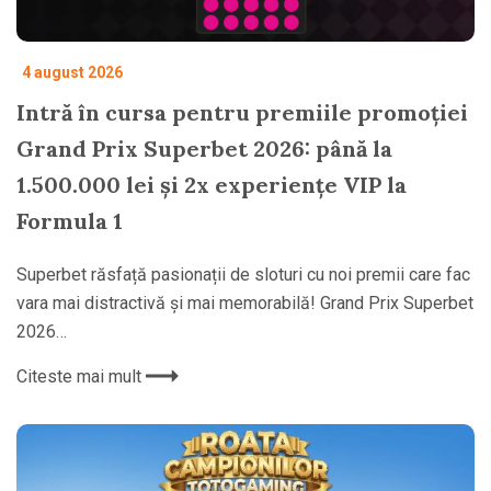
4 august 2026
Intră în cursa pentru premiile promoției
Grand Prix Superbet 2026: până la
1.500.000 lei și 2x experiențe VIP la
Formula 1
Superbet răsfață pasionații de sloturi cu noi premii care fac
vara mai distractivă și mai memorabilă! Grand Prix Superbet
2026…
Citeste mai mult