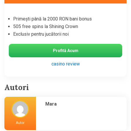
Primești până la 2000 RON bani bonus
505 free spins la Shining Crown
Exclusiv pentru jucătorii noi
Profită Acum
casino review
Autori
Mara
Autor