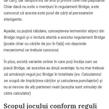
de cărți, dar deopotrivă se află și printre cele mai palpitante.
Chiar dacă nu este o mențiuni în regulament Bridge, este
cunoscut că acesta este jocul de cărți al persoanelor
inteligente.
Așadar, cu puțină răbdare, cunoașterea termenilor atipici din
Bridge reguli și o lectură atentă a acestui regulament Bridge
(poate chiar cu cărțile de joc în față) vei deprinde
mecanismul ce trebuie cunoscut.
În plus, există variante online în care poți învăța cum se
joacă Bridge, iar acestea au două avantaje: tu nu mai trebuie
să urmărești reguli joc Bridge în totalitate (ex. Calculatorul
se ocupă de împărțirea cărților și calcularea punctajelor) și
nu ai nevoie de alți parteneri reali (aceștia sunt simulați de
către calculator)
Scopul jocului conform reguli