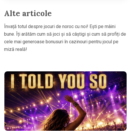
Alte articole
Învață totul despre jocuri de noroc cu noi! Ești pe mâini
bune. Îți arătăm cum să joci și să câștigi și cum să profiți de
cele mai generoase bonusuri în cazinouri pentru jocul pe
miză reală!