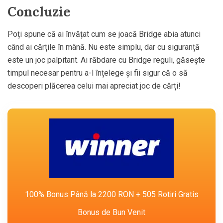
Concluzie
Poți spune că ai învățat cum se joacă Bridge abia atunci
când ai cărțile în mână. Nu este simplu, dar cu siguranță
este un joc palpitant. Ai răbdare cu Bridge reguli, găsește
timpul necesar pentru a-l înțelege și fii sigur că o să
descoperi plăcerea celui mai apreciat joc de cărți!
100% Bonus Până la 2200 RON + 505 Rotiri Gratis
Bonus de Bun Venit