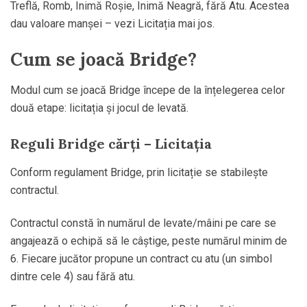
Treflă, Romb, Inimă Roșie, Inimă Neagră, fără Atu. Acestea
dau valoare manșei – vezi Licitația mai jos.
Cum se joacă Bridge?
Modul cum se joacă Bridge începe de la înțelegerea celor
două etape: licitația și jocul de levată.
Reguli Bridge cărți – Licitația
Conform regulament Bridge, prin licitație se stabilește
contractul.
Contractul constă în numărul de levate/mâini pe care se
angajează o echipă să le câștige, peste numărul minim de
6. Fiecare jucător propune un contract cu atu (un simbol
dintre cele 4) sau fără atu.