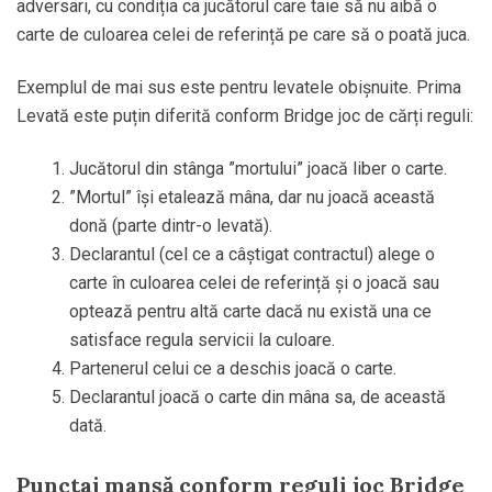
adversari, cu condiția ca jucătorul care taie să nu aibă o
carte de culoarea celei de referință pe care să o poată juca.
Exemplul de mai sus este pentru levatele obișnuite. Prima
Levată este puțin diferită conform Bridge joc de cărți reguli:
Jucătorul din stânga ”mortului” joacă liber o carte.
”Mortul” își etalează mâna, dar nu joacă această
donă (parte dintr-o levată).
Declarantul (cel ce a câștigat contractul) alege o
carte în culoarea celei de referință și o joacă sau
optează pentru altă carte dacă nu există una ce
satisface regula servicii la culoare.
Partenerul celui ce a deschis joacă o carte.
Declarantul joacă o carte din mâna sa, de această
dată.
Punctaj manșă conform reguli joc Bridge