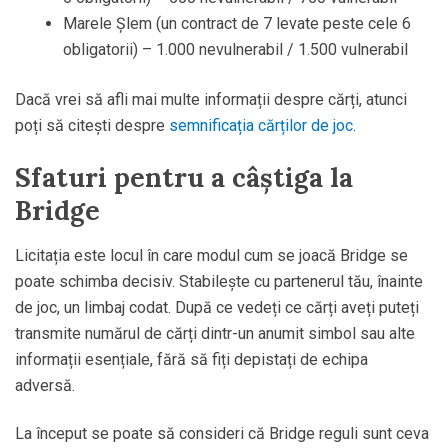
Marele Șlem (un contract de 7 levate peste cele 6
obligatorii) – 1.000 nevulnerabil / 1.500 vulnerabil
Dacă vrei să afli mai multe informații despre cărți, atunci
poți să citești despre
semnificația cărților de joc
.
Sfaturi pentru a câștiga la
Bridge
Licitația este locul în care modul cum se joacă Bridge se
poate schimba decisiv. Stabilește cu partenerul tău, înainte
de joc, un limbaj codat. După ce vedeți ce cărți aveți puteți
transmite numărul de cărți dintr-un anumit simbol sau alte
informații esențiale, fără să fiți depistați de echipa
adversă.
La început se poate să consideri că Bridge reguli sunt ceva