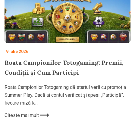
9 iulie 2026
Roata Campionilor Totogaming: Premii,
Condiții și Cum Participi
Roata Campionilor Totogaming dă startul verii cu promoția
Summer Play. Dacă ai contul verificat și apeși „Participă”,
fiecare miză la…
Citeste mai mult