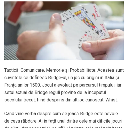
Tactică, Comunicare, Memorie și Probabilitate. Acestea sunt
cuvintele ce definesc Bridge-ul, un joc cu origini în Italia și
Franța anilor 1500. Jocul a evoluat pe parcursul timpului, iar
setul actual de Bridge reguli provine de la începutul
secolului trecut, fiind desprins din alt joc cunoscut: Whist.
Când vine vorba despre cum se joacă Bridge este nevoie
de ceva răbdare. Ai în față unul dintre cele mai dificile jocuri