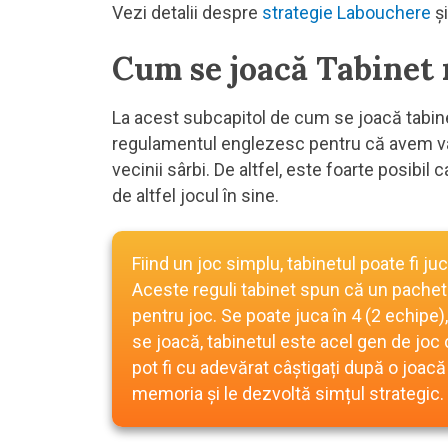
Vezi detalii despre
strategie Labouchere
și
Cum se joacă Tabinet 
La acest subcapitol de cum se joacă tabinet
regulamentul englezesc pentru că avem var
vecinii sârbi. De altfel, este foarte posibil c
de altfel jocul în sine.
Fiind un joc simplu, tabinetul poate fi ju
Aceste reguli tabinet spun că un pachet d
pentru joc. Se poate juca în 4 (2 echipe),
se joacă, tabinetul este acel gen de joc c
pot fi cu adevărat câștigați după o joacă
memoria și le dezvoltă simțul strategic.