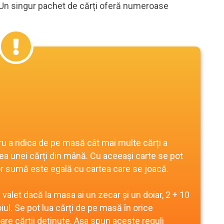
 Un singur pachet de cărți oferă numeroase
ru a ridica de pe masă cât mai multe cărți a
rea unei cărți din mână. Cu aceeași carte se pot
or sumă este egală cu cartea care se joacă.
 valet dacă la masa ai un zecar și un doiar, 2 + 10
oiul. Se pot lua cărți de pe masă în orice
are cărții deținute. Așa spun aceste reguli