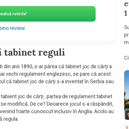
e
1
ndică rotirile!
Su
sino review
pr
me
i tabinet reguli
Ci
 din anii 1890, s-ar părea că tabinet joc de cărți a
l mai vechi regulament englezesc, se pare că acest
ul că tabinet joc de cărți s-a inventat în Serbia sau
i tabient joc de cărți , partea de regulament tabinet
 se modifică. De ce? Deoarece jocul s-a răspândit,
evenind foarte cunoscut inclusiv în Anglia. Acolo au
ă regula.
9 