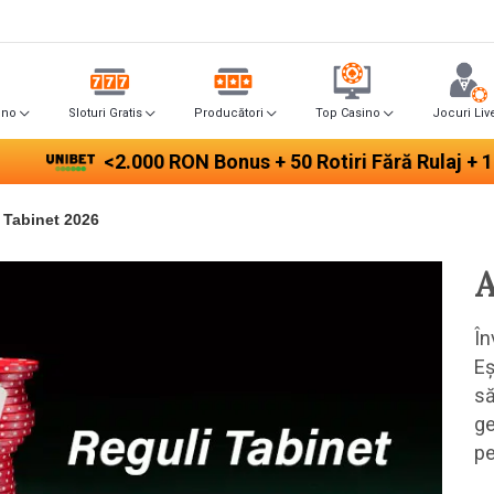
ino
Sloturi Gratis
Producători
Top Casino
Jocuri Liv
s + 50 Rotiri Fără Rulaj + 175 Rotiri cu Rulaj Mic x10
 Tabinet 2026
A
În
Eș
să
ge
pe