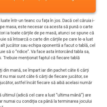
 luate într-un teanc cu fața în jos. Dacă cel căruia i-
de pe masa, este necesar ca acesta să pună o carte
ători ia toate cărțile de pe masă, atunci se spune că
buie să întoarcă o carte din cărțile pe care le-a luat
alt jucător sau echipa oponentă a facut o tablă, cel
buie să o “ridice”. Va face asta întorcând tabla sa,
s. Trebuie menționat faptul că fiecare tablă
i din mană, se împart iar din pachet câte 6 cărți
it nu mai sunt câte 6 cărți de fiecare jucător, se
 jucător, astfel încât fiecare să aibă acelasi număr
 ultimul (adică cel care a luat “ultima mână“) are
dar numai cu condiția ca până la terminarea jocului