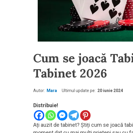
Cum se joacă Tabi
Tabinet 2026
Autor:
Mara
Ultimul update pe:
20 iunie 2024
Distribuie!
Ați auzit de tabinet? Știți cum se joacă tab
moment dat cu mai mulți prieteni sau cu fami