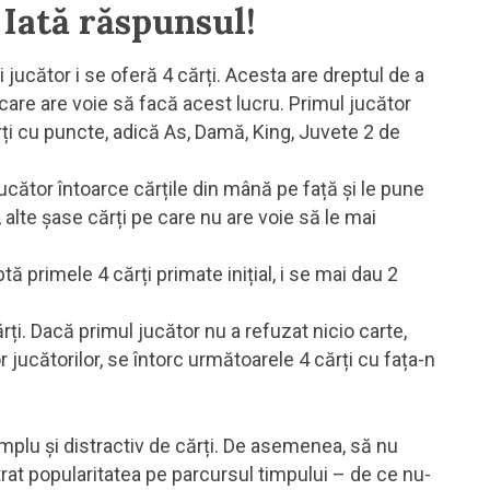
 Iată răspunsul!
jucător i se oferă 4 cărți. Acesta are dreptul de a
r care are voie să facă acest lucru. Primul jucător
ți cu puncte, adică As, Damă, King, Juvete 2 de
ucător întoarce cărțile din mână pe față și le pune
, alte șase cărți pe care nu are voie să le mai
tă primele 4 cărți primate inițial, i se mai dau 2
cărți. Dacă primul jucător nu a refuzat nicio carte,
r jucătorilor, se întorc următoarele 4 cărți cu fața-n
simplu și distractiv de cărți. De asemenea, să nu
trat popularitatea pe parcursul timpului – de ce nu-