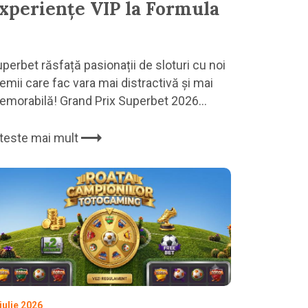
xperiențe VIP la Formula
perbet răsfață pasionații de sloturi cu noi
emii care fac vara mai distractivă și mai
morabilă! Grand Prix Superbet 2026…
teste mai mult
iulie 2026