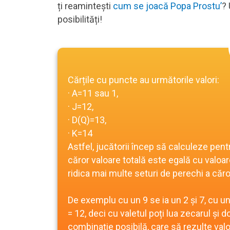
ți reamintești
cum se joacă Popa Prostu’
?
posibilități!
Cărțile cu puncte au următorile valori:
· A=11 sau 1,
· J=12,
· D(Q)=13,
· K=14
Astfel, jucătorii încep să calculeze pent
căror valoare totală este egală cu valoa
ridica mai multe seturi de perechi a căr
De exemplu cu un 9 se ia un 2 și 7, cu un
= 12, deci cu valetul poți lua zecarul şi d
combinație posibilă, care să rezulte valo