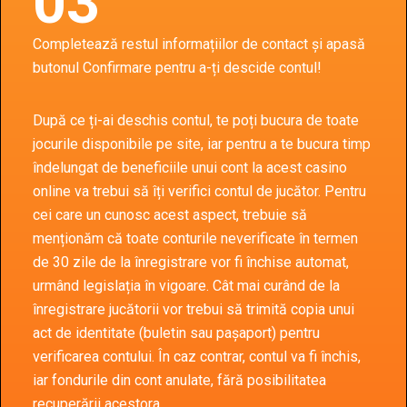
03
Completează restul informațiilor de contact și apasă
butonul Confirmare pentru a-ți descide contul!
După ce ți-ai deschis contul, te poți bucura de toate
jocurile disponibile pe site, iar pentru a te bucura timp
îndelungat de beneficiile unui cont la acest casino
online va trebui să îți verifici contul de jucător. Pentru
cei care un cunosc acest aspect, trebuie să
menționăm că toate conturile neverificate în termen
de 30 zile de la înregistrare vor fi închise automat,
urmând legislația în vigoare. Cât mai curând de la
înregistrare jucătorii vor trebui să trimită copia unui
act de identitate (buletin sau pașaport) pentru
verificarea contului. În caz contrar, contul va fi închis,
iar fondurile din cont anulate, fără posibilitatea
recuperării acestora.