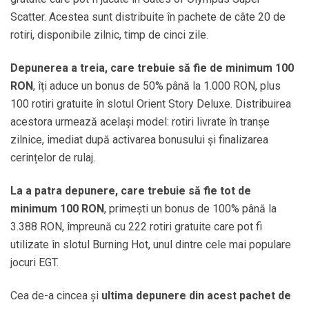
Scatter. Acestea sunt distribuite în pachete de câte 20 de
rotiri, disponibile zilnic, timp de cinci zile.
Depunerea a treia, care trebuie să fie de minimum 100
RON
, îți aduce un bonus de 50% până la 1.000 RON, plus
100 rotiri gratuite în slotul Orient Story Deluxe. Distribuirea
acestora urmează același model: rotiri livrate în tranșe
zilnice, imediat după activarea bonusului și finalizarea
cerințelor de rulaj.
La a patra depunere, care trebuie să fie tot de
minimum 100 RON
, primești un bonus de 100% până la
3.388 RON, împreună cu 222 rotiri gratuite care pot fi
utilizate în slotul Burning Hot, unul dintre cele mai populare
jocuri EGT.
Cea de-a cincea și
ultima depunere din acest pachet de