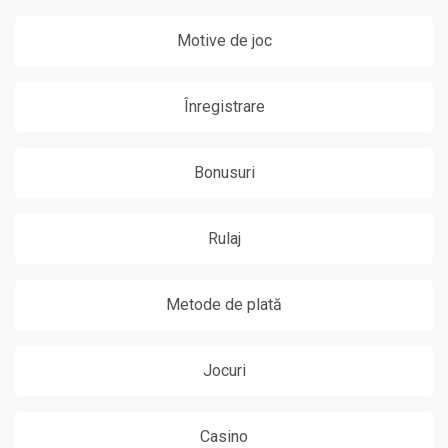
Motive de joc
Înregistrare
Bonusuri
Rulaj
Metode de plată
Jocuri
Casino