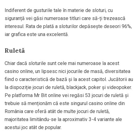
Indiferent de gusturile tale în materie de sloturi, cu
siguranță vei găsi numeroase titluri care să-ți trezească
interesul. Rata de plată a sloturilor depăsește deseori 96%,
iar grafica este una excelentă.
Ruletă
Chiar dacă sloturile sunt cele mai numeroase la acest
casino online, un lipsesc nici jocurile de masă, diversitatea
fiind o caracteristică de bază și la acest capitol. Jucătorii au
la dispoziție jocuri de ruletă, blackjack, poker și videopoker.
Pe platforma Mr Bit online vei regăsi 53 jocuri de ruletă și
trebuie să menționăm că este singurul casino online din
România care oferă atât de multe jocuri de ruletă,
majoritatea limitându-se la aproximativ 3-4 variante ale
acestui joc atât de popular.