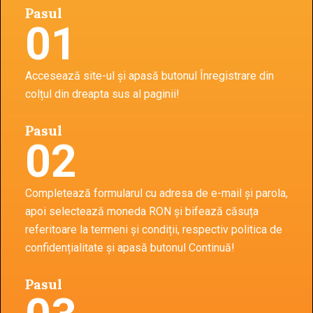
Pasul
01
Accesează site-ul și apasă butonul Înregistrare din
colțul din dreapta sus al paginii!
Pasul
02
Completează formularul cu adresa de e-mail și parola,
apoi selectează moneda RON și bifează căsuța
referitoare la termeni și condiții, respectiv politica de
confidențialitate și apasă butonul Continuă!
Pasul