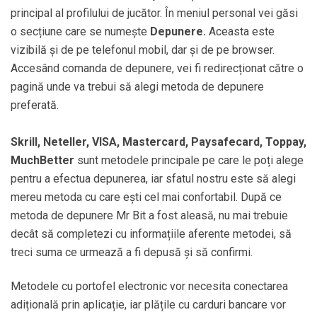
principal al profilului de jucător. În meniul personal vei găsi
o secțiune care se numește
Depunere.
Aceasta este
vizibilă și de pe telefonul mobil, dar și de pe browser.
Accesând comanda de depunere, vei fi redirecționat către o
pagină unde va trebui să alegi metoda de depunere
preferată.
Skrill, Neteller, VISA, Mastercard, Paysafecard, Toppay,
MuchBetter
sunt metodele principale pe care le poți alege
pentru a efectua depunerea, iar sfatul nostru este să alegi
mereu metoda cu care ești cel mai confortabil. După ce
metoda de depunere Mr Bit a fost aleasă, nu mai trebuie
decât să completezi cu informațiile aferente metodei, să
treci suma ce urmează a fi depusă și să confirmi.
Metodele cu portofel electronic vor necesita conectarea
adițională prin aplicație, iar plățile cu carduri bancare vor