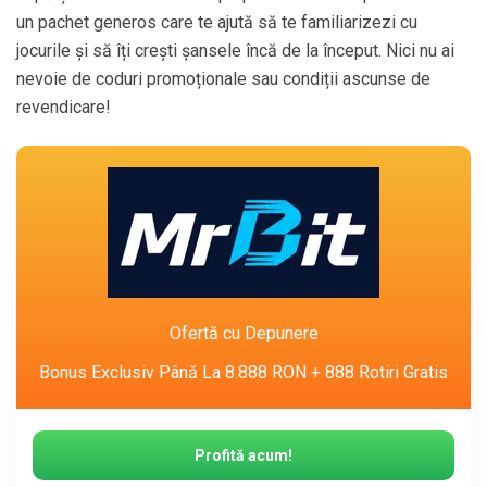
un pachet generos care te ajută să te familiarizezi cu
jocurile și să îți crești șansele încă de la început. Nici nu ai
nevoie de coduri promoționale sau condiții ascunse de
revendicare!
Ofertă cu Depunere
Bonus Exclusiv Până La 8.888 RON + 888 Rotiri Gratis
Profită acum!