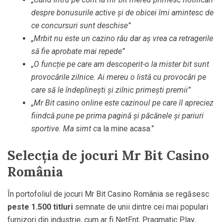
despre bonusurile active și de obicei îmi amintesc de
ce concursuri sunt deschise”
„
Mrbit nu este un cazino rău dar aș vrea ca retragerile
să fie aprobate mai repede”
„
O funcție pe care am descoperit-o la mister bit sunt
provocările zilnice. Ai mereu o listă cu provocări pe
care să le îndeplinești și zilnic primești premii”
„
Mr Bit casino online este cazinoul pe care îl apreciez
fiindcă pune pe prima pagină și păcănele și pariuri
sportive. Ma simt c
a la mine acasa.”
Selecția de jocuri Mr Bit Casino
România
În portofoliul de jocuri Mr Bit Casino România se regăsesc
peste 1.500 titluri
semnate de unii dintre cei mai populari
furnizori din industrie, cum ar fi NetEnt, Pragmatic Play,