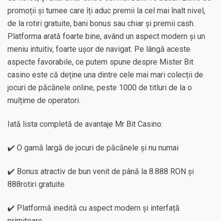
promoții și turnee care îți aduc premii la cel mai înalt nivel,
de la rotiri gratuite, bani bonus sau chiar și premii cash.
Platforma arată foarte bine, având un aspect modern și un
meniu intuitiv, foarte ușor de navigat. Pe lângă aceste
aspecte favorabile, ce putem spune despre Mister Bit
casino este că deține una dintre cele mai mari colecții de
jocuri de păcănele online, peste 1000 de titluri de la o
mulțime de operatori.
Iată lista completă de avantaje Mr Bit Casino:
✔️ O gamă largă de jocuri de păcănele și nu numai
✔️ Bonus atractiv de bun venit de până la 8.888 RON și
888rotiri gratuite
✔️ Platformă inedită cu aspect modern și interfață
primitoare