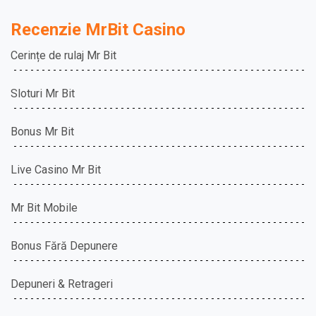
Recenzie MrBit Casino
Cerințe de rulaj Mr Bit
Sloturi Mr Bit
Bonus Mr Bit
Live Casino Mr Bit
Mr Bit Mobile
Bonus Fără Depunere
Depuneri & Retrageri