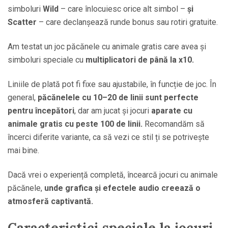
simboluri
Wild
– care înlocuiesc orice alt simbol –
și
Scatter
– care declanșează runde bonus sau rotiri gratuite.
Am testat un joc păcănele cu animale gratis care avea și
simboluri speciale cu
multiplicatori de până la x10.
Liniile de plată pot fi fixe sau ajustabile, în funcție de joc. În
general,
păcănelele cu 10–20 de linii sunt perfecte
pentru începători
, dar am jucat și jocuri
aparate cu
animale gratis cu peste 100 de linii.
Recomandăm să
încerci diferite variante, ca să vezi ce stil ți se potrivește
mai bine.
Dacă vrei o experiență completă, încearcă jocuri cu animale
păcănele,
unde grafica și efectele audio creează o
atmosferă captivantă.
Caracteristici speciale la jocuri