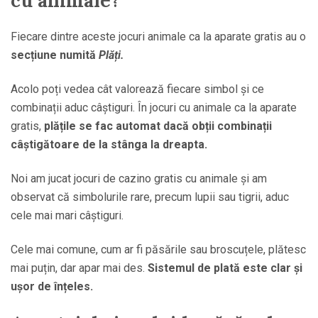
cu animale?
Fiecare dintre aceste jocuri animale ca la aparate gratis au o
secțiune numită
Plăți.
Acolo poți vedea cât valorează fiecare simbol și ce
combinații aduc câștiguri. În jocuri cu animale ca la aparate
gratis,
plățile se fac automat dacă obții combinații
câștigătoare de la stânga la dreapta.
Noi am jucat jocuri de cazino gratis cu animale și am
observat că simbolurile rare, precum lupii sau tigrii, aduc
cele mai mari câștiguri.
Cele mai comune, cum ar fi păsările sau broscuțele, plătesc
mai puțin, dar apar mai des.
Sistemul de plată este clar și
ușor de înțeles.