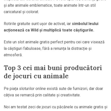
și alte animale emblematice, toate animate într-un stil
caricatural și colorat.
Rotirile gratuite sunt ușor de activat, iar
simbolul leului
acționează ca Wild și multiplică toate câștigurile.
Este un slot animale gratis perfect pentru cei care visează
la câștiguri fabuloase, fără a renunța la distracție și
atmosferă.
Top 3 cei mai buni producători
de jocuri cu animale
Pe piața sloturilor online există sute de furnizori, dar doar
câțiva se remarcă prin calitate și creativitate.
Noi am testat zeci de jocuri cu păcănele cu animale gratis și