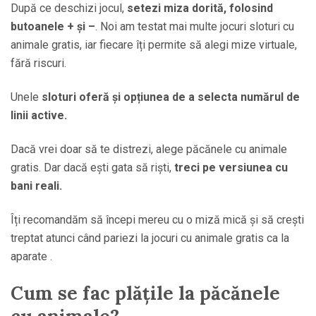
După ce deschizi jocul,
setezi miza dorită, folosind
butoanele + și –
. Noi am testat mai multe jocuri sloturi cu
animale gratis, iar fiecare îți permite să alegi mize virtuale,
fără riscuri.
Unele
sloturi oferă și opțiunea de a selecta numărul de
linii active.
Dacă vrei doar să te distrezi, alege păcănele cu animale
gratis. Dar dacă ești gata să riști,
treci pe versiunea cu
bani reali.
Îți recomandăm să începi mereu cu o miză mică și să crești
treptat atunci când pariezi la jocuri cu animale gratis ca la
aparate .
Cum se fac plățile la păcănele