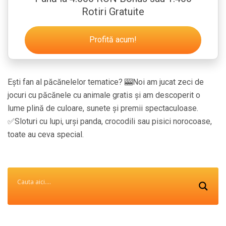
Rotiri Gratuite
Profită acum!
Ești fan al păcănelelor tematice? 🎰Noi am jucat zeci de
jocuri cu păcănele cu animale gratis și am descoperit o
lume plină de culoare, sunete și premii spectaculoase.
✅Sloturi cu lupi, urși panda, crocodili sau pisici norocoase,
toate au ceva special.