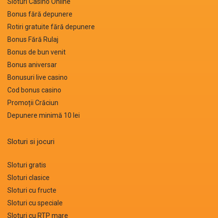
Sloturi Casino Online
Bonus fără depunere
Rotiri gratuite fără depunere
Bonus Fără Rulaj
Bonus de bun venit
Bonus aniversar
Bonusuri live casino
Cod bonus casino
Promoții Crăciun
Depunere minimă 10 lei
Sloturi si jocuri
Sloturi gratis
Sloturi clasice
Sloturi cu fructe
Sloturi cu speciale
Sloturi cu RTP mare