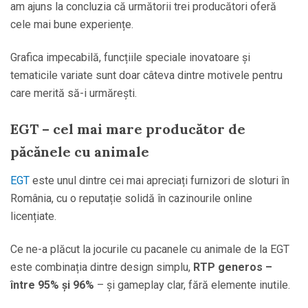
am ajuns la concluzia că următorii trei producători oferă
cele mai bune experiențe.
Grafica impecabilă, funcțiile speciale inovatoare și
tematicile variate sunt doar câteva dintre motivele pentru
care merită să-i urmărești.
EGT – cel mai mare producător de
păcănele cu animale
EGT
este unul dintre cei mai apreciați furnizori de sloturi în
România, cu o reputație solidă în cazinourile online
licențiate.
Ce ne-a plăcut la jocurile cu pacanele cu animale de la EGT
este combinația dintre design simplu,
RTP generos –
între 95% și 96%
– și gameplay clar, fără elemente inutile.