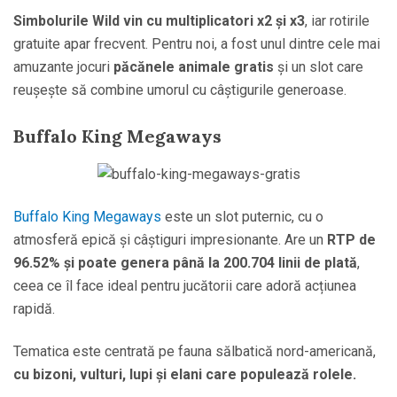
Simbolurile Wild vin cu multiplicatori x2 și x3
, iar rotirile
gratuite apar frecvent. Pentru noi, a fost unul dintre cele mai
amuzante jocuri
păcănele animale gratis
și un slot care
reușește să combine umorul cu câștigurile generoase.
Buffalo King Megaways
Buffalo King Megaways
este un slot puternic, cu o
atmosferă epică și câștiguri impresionante. Are un
RTP de
96.52% și poate genera până la 200.704 linii de plată
,
ceea ce îl face ideal pentru jucătorii care adoră acțiunea
rapidă.
Tematica este centrată pe fauna sălbatică nord-americană,
cu bizoni, vulturi, lupi și elani care populează rolele.