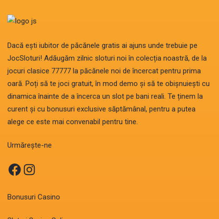
Dacă ești iubitor de păcănele gratis ai ajuns unde trebuie pe
JocSloturi! Adăugăm zilnic sloturi noi în colecția noastră, de la
jocuri clasice 77777 la păcănele noi de încercat pentru prima
oară. Poți să te joci gratuit, în mod demo și să te obișnuiești cu
dinamica înainte de a încerca un slot pe bani reali. Te ținem la
curent și cu bonusuri exclusive săptămânal, pentru a putea
alege ce este mai convenabil pentru tine.
Urmărește-ne
Facebook
Instagram
Bonusuri Casino