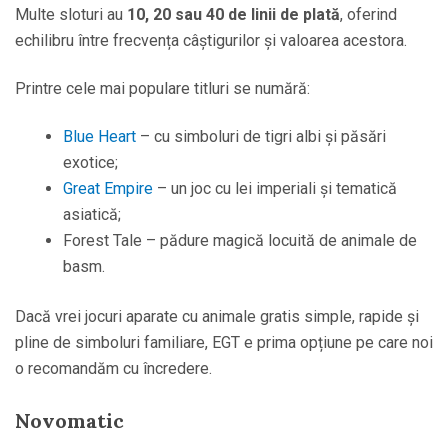
Multe sloturi au
10, 20 sau 40 de linii de plată
, oferind
echilibru între frecvența câștigurilor și valoarea acestora.
Printre cele mai populare titluri se numără:
Blue Heart
– cu simboluri de tigri albi și păsări
exotice;
Great Empire
– un joc cu lei imperiali și tematică
asiatică;
Forest Tale – pădure magică locuită de animale de
basm.
Dacă vrei jocuri aparate cu animale gratis simple, rapide și
pline de simboluri familiare, EGT e prima opțiune pe care noi
o recomandăm cu încredere.
Novomatic