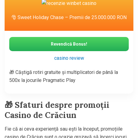
🎅 Sweet Holiday Chase – Premii de 25.000.000 RON
Revendică Bonus!
casino review
🎁 Căștigă
rotiri gratuite și multiplicatori de până la
500x la jocurile Pragmatic Play
🎁 Sfaturi despre promoții
Casino de Crăciun
Fie că ai ceva experiență sau ești la început, promoțiile
casino de Crăciun sunt o ocazie grozavă să încerci jocuri