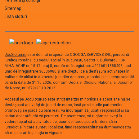
Termeni și condiții
Sitemap
Listă sloturi
JocSloturi.ro
este deținut și operat de OGOOGA SERVICES SRL, persoană
juridică română, cu sediul social în București, Sector 1, Bulevardul ION
MIHALACHE nr. 15-17, etaj 8, număr de înregistrare J2016011888403, cod
unic de înregistrare 36506980 și are dreptul de a desfășura activitatea în
calitate de afiliat în domeniul jocurilor de noroc, acordat prin licența valabilă
până la data de 31.10.2026, conform Deciziei Oficiului Național al Jocurilor
de Noroc, nr.1879/20.10.2016.
Accesul pe
JocSloturi.ro
este strict interzis minorilor! Pe acest site nu se
desfășoară activități de jocuri de noroc, însă pe site-urile partenerilor
promovați se joacă cu bani reali, vă încurajăm să jucați responsabil și să
pariați doar atât cât vă permiteți. De asemenea, vă rugăm să aveți în
vedere faptul că activitatea de jocuri de noroc poate fi interzisă în
jurisdicția în care sunteți localizat, fiind responsabilitatea dumneavoastră
să respectați legislația în vigoare.