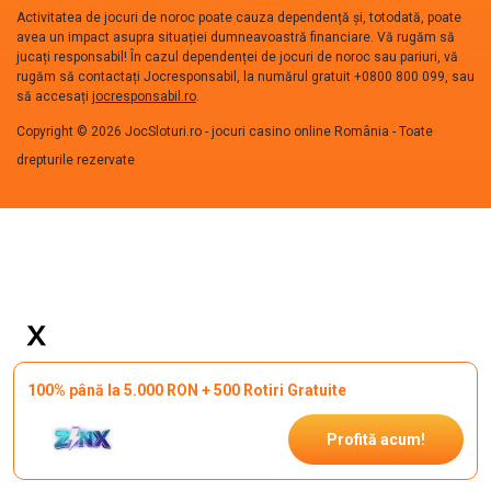
Activitatea de jocuri de noroc poate cauza dependență și, totodată, poate
avea un impact asupra situației dumneavoastră financiare. Vă rugăm să
jucați responsabil! În cazul dependenței de jocuri de noroc sau pariuri, vă
rugăm să contactați Jocresponsabil, la numărul gratuit +0800 800 099, sau
să accesați
jocresponsabil.ro
.
Copyright © 2026 JocSloturi.ro - jocuri casino online România - Toate
drepturile rezervate
100% până la 5.000 RON + 500 Rotiri Gratuite
Profită acum!