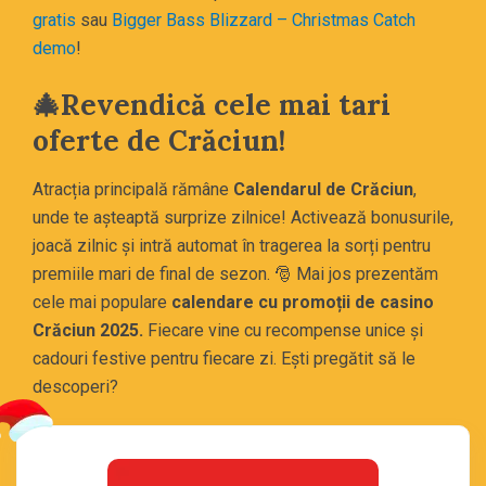
gratis
sau
Bigger Bass Blizzard – Christmas Catch
demo
!
🎄Revendică cele mai tari
oferte de Crăciun!
Atracția principală rămâne
Calendarul de Crăciun
,
unde te așteaptă surprize zilnice! Activează bonusurile,
joacă zilnic și intră automat în tragerea la sorți pentru
premiile mari de final de sezon. 🎅 Mai jos prezentăm
cele mai populare
calendare cu promoții de casino
Crăciun 2025.
Fiecare vine cu recompense unice și
cadouri festive pentru fiecare zi. Ești pregătit să le
descoperi?