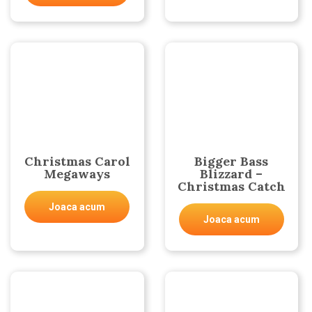
Christmas Carol
Bigger Bass
Megaways
Blizzard –
Christmas Catch
Joaca acum
Joaca acum