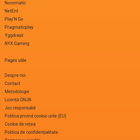
Novomatic
NetEnt
Play‘N Go
Pragmaticplay
Yggdrasil
NYX Gaming
Pagini utile
Despre noi
Contact
Metodologie
Licență ONJN
Joc responsabil
Politica privind cookie-urile (EU)
Cookie de rețea
Politica de confidențialitate