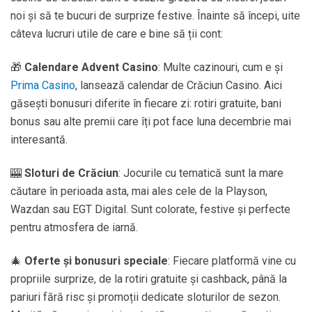
noi și să te bucuri de surprize festive. Înainte să începi, uite
câteva lucruri utile de care e bine să ții cont:
🎁
Calendare Advent Casino
: Multe cazinouri, cum e și
Prima Casino
, lansează calendar de Crăciun Casino. Aici
găsești bonusuri diferite în fiecare zi: rotiri gratuite, bani
bonus sau alte premii care îți pot face luna decembrie mai
interesantă.
🎰
Sloturi
de Crăciun
: Jocurile cu tematică sunt la mare
căutare în perioada asta, mai ales cele de la Playson,
Wazdan sau EGT Digital. Sunt colorate, festive și perfecte
pentru atmosfera de iarnă.
🎄
Oferte și bonusuri speciale
: Fiecare platformă vine cu
propriile surprize, de la rotiri gratuite și cashback, până la
pariuri fără risc și promoții dedicate sloturilor de sezon.