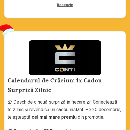
Recenzie
Calendarul de Crăciun: 1x Cadou
Surpriză Zilnic
🎁 Deschide o nouă surpriză în fiecare zi! Conectează-
te zilnic și revendică un cadou instant. Pe 25 decembrie,
te așteaptă
cel mai mare premiu
din promoție.