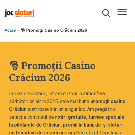
Main
Men
Acasă
🎅 Promoții Casino Crăciun 2026
🎅 Promoții Casino
Crăciun 2026
În luna decembrie, intrăm cu toții în atmosfera
sărbătorilor. Iar în 2025, cele mai bune
promoții casino
Crăciun
sunt toate într-un singur loc. Am pregătit o
selecție completă de
rotiri gratuite, turnee speciale
la păcănele de Crăciun, premii în bani
, dar și
sloturi
cu tematică de sezon
precum
Secrets of Christmas