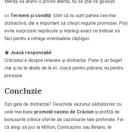
Merită să arunci o privire atentă, nu se știe ce găsești.
📜
Termeni și condiții
: Știm că nu sunt partea cea mai
distractivă, dar e important să citești regulile promoției. Poți
evita surprizele neplăcute și înțelegi exact ce trebuie să
faci pentru a retrage eventualele câștiguri.
🧠
Joacă responsabil
Crăciunul e despre relaxare și distracție. Pune-ți un buget
clar și nu te abate de la el. Joacă pentru plăcere, nu pentru
presiune.
Concluzie
Ești gata de distracție? Deschide sezonul sărbătorilor cu
cele mai bune
promoții casino de Crăciun
și profită de
bonusurile zilnice oferite de cazinourile tale preferate. Fie
că alegi să joci la Million, Conticazino sau Betano, te