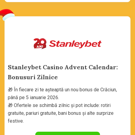
Stanleybet Casino Advent Calendar:
Bonusuri Zilnice
🎁 În fiecare zi te așteaptă un nou bonus de Crăciun,
până pe 5 ianuarie 2026.
🎁 Ofertele se schimbă zilnic și pot include: rotiri
gratuite, pariuri gratuite, bani bonus și alte surprize
festive.