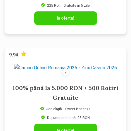
225 Rotiri Gratuite în 5 zile
Ia oferta!
9.94
100% până la 5.000 RON + 500 Rotiri
Gratuite
Joc eligibil: Sweet Bonanza
Depunere minimă: 25 RON
Ia oferta!