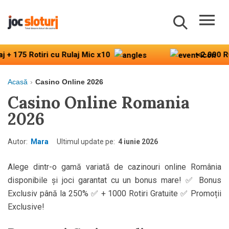
Main
Men
Mic x10
<2.000 RON Bonus + 50 Rotiri Făr
Acasă
Casino Online 2026
Casino Online Romania
2026
Autor:
Mara
Ultimul update pe:
4 iunie 2026
Alege dintr-o gamă variată de cazinouri online România
disponibile și joci garantat cu un bonus mare! ✅ Bonus
Exclusiv până la 250% ✅ + 1000 Rotiri Gratuite ✅ Promoții
Exclusive!