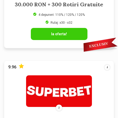
30.000 RON + 300 Rotiri Gratuite
4 depuneri: 110% / 120% / 120%
Rulaj: x30 - x32
Ia oferta!
9.96
i