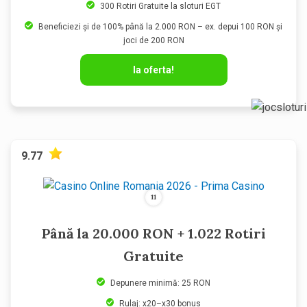
300 Rotiri Gratuite la sloturi EGT
Beneficiezi și de 100% până la 2.000 RON – ex. depui 100 RON și
joci de 200 RON
Ia oferta!
9.77
Până la 20.000 RON + 1.022 Rotiri
Gratuite
Depunere minimă: 25 RON
Rulaj: x20–x30 bonus