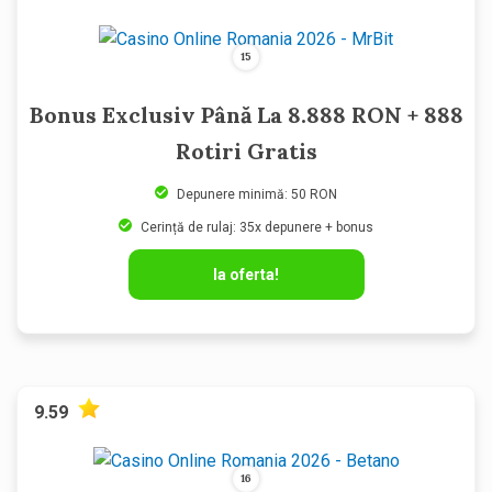
Bonus Exclusiv Până La 8.888 RON + 888
Rotiri Gratis
Depunere minimă: 50 RON
Cerință de rulaj: 35x depunere + bonus
Ia oferta!
9.59