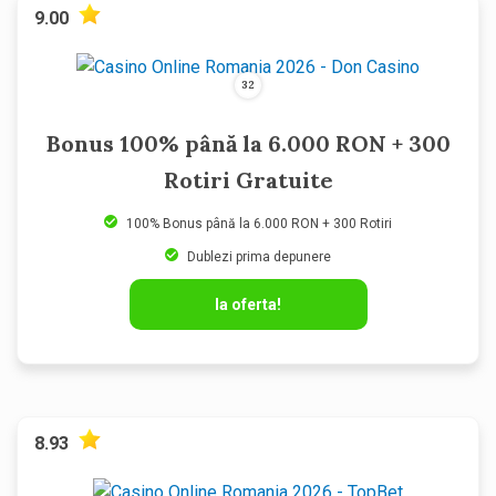
9.00
Bonus 100% până la 6.000 RON + 300
Rotiri Gratuite
100% Bonus până la 6.000 RON + 300 Rotiri
Dublezi prima depunere
Ia oferta!
8.93