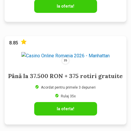
Ia oferta!
8.85
Până la 37.500 RON + 375 rotiri gratuite
Acordat pentru primele 3 depuneri
Rulaj 35x
Ia oferta!