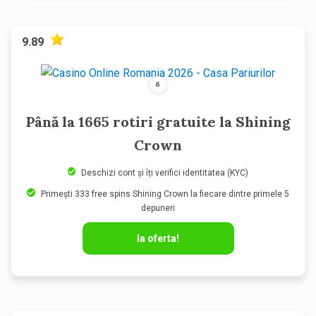
9.89
Până la 1665 rotiri gratuite la Shining
Crown
Deschizi cont și îți verifici identitatea (KYC)
Primești 333 free spins Shining Crown la fiecare dintre primele 5
depuneri
Ia oferta!