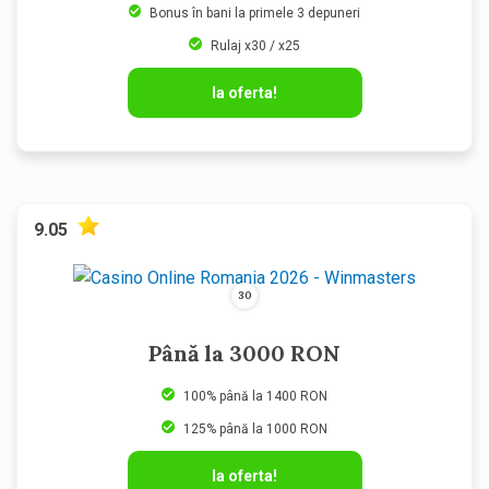
Bonus în bani la primele 3 depuneri
Rulaj x30 / x25
Ia oferta!
9.05
Până la 3000 RON
100% până la 1400 RON
125% până la 1000 RON
Ia oferta!