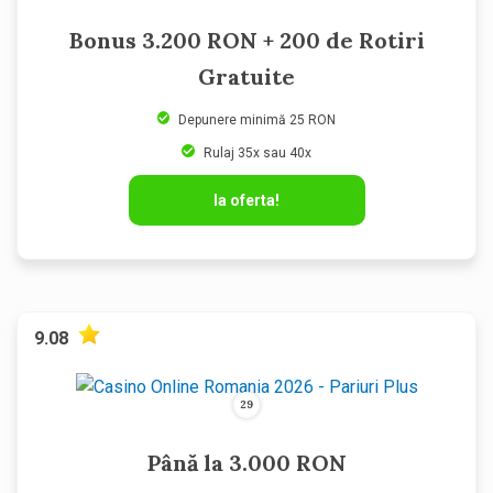
Bonus 3.200 RON + 200 de Rotiri
Gratuite
Depunere minimă 25 RON
Rulaj 35x sau 40x
Ia oferta!
9.08
Până la 3.000 RON