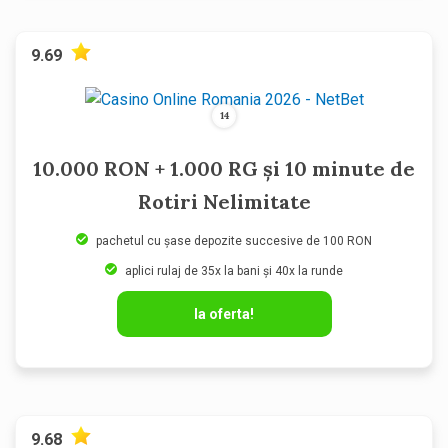
9.69
10.000 RON + 1.000 RG și 10 minute de
Rotiri Nelimitate
pachetul cu șase depozite succesive de 100 RON
aplici rulaj de 35x la bani și 40x la runde
Ia oferta!
9.68