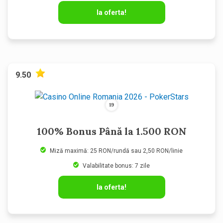
Ia oferta!
9.50
100% Bonus Până la 1.500 RON
Miză maximă: 25 RON/rundă sau 2,50 RON/linie
Valabilitate bonus: 7 zile
Ia oferta!