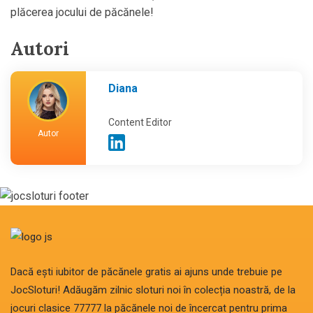
plăcerea jocului de păcănele!
Autori
Diana
Content Editor
Autor
Dacă ești iubitor de păcănele gratis ai ajuns unde trebuie pe
JocSloturi! Adăugăm zilnic sloturi noi în colecția noastră, de la
jocuri clasice 77777 la păcănele noi de încercat pentru prima