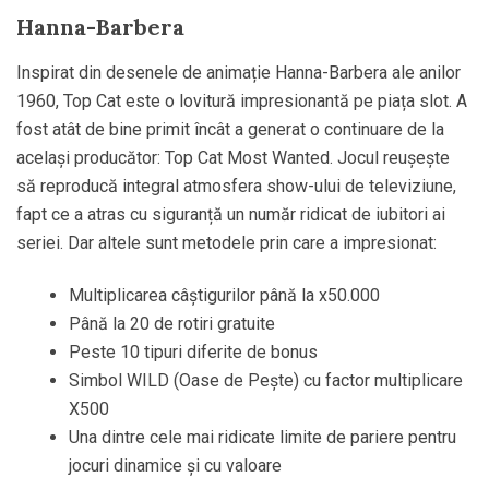
Hanna-Barbera
Inspirat din desenele de animație Hanna-Barbera ale anilor
1960, Top Cat este o lovitură impresionantă pe piața slot. A
fost atât de bine primit încât a generat o continuare de la
același producător: Top Cat Most Wanted. Jocul reușește
să reproducă integral atmosfera show-ului de televiziune,
fapt ce a atras cu siguranță un număr ridicat de iubitori ai
seriei. Dar altele sunt metodele prin care a impresionat:
Multiplicarea câștigurilor până la x50.000
Până la 20 de rotiri gratuite
Peste 10 tipuri diferite de bonus
Simbol WILD (Oase de Pește) cu factor multiplicare
X500
Una dintre cele mai ridicate limite de pariere pentru
jocuri dinamice și cu valoare