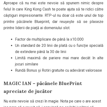
Aproape că nu mai este nevoie să spunem nimic despre
felul în care King Kong Cash te poate ajuta să te ridici către
câștiguri impresionante. RTP-ul nu doar că este unul de top
printre păcănele Blueprint, dar reușește să se plaseze
printre liderii de piață ai domeniului slot.
Factor de multiplicare de până la x10.000
Un standard de 20 linii de plată cu o funcție specială
de extindere până la 30 de linii
Limită maximă de pariere mai mare decât în alte
jocuri similare
Rundă Bonus și Rotiri gratuite cu adevărat valoroase
MAGIC IAN – păcănele BluePrint
apreciate de jucător
Nu este nevoie să crezi în magie. Nota pe care o are acest