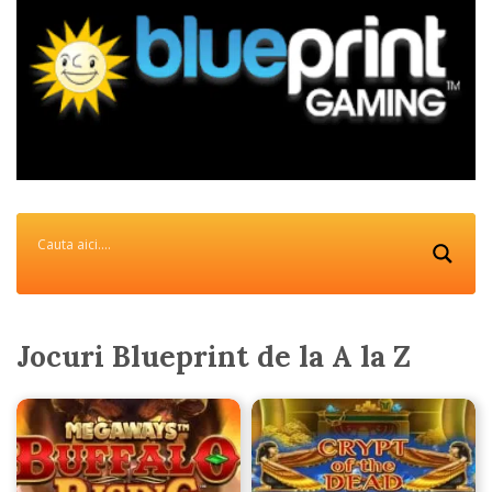
Jocuri Blueprint de la A la Z