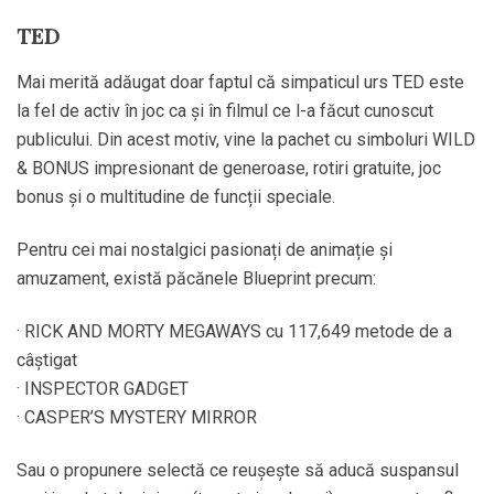
TED
Mai merită adăugat doar faptul că simpaticul urs TED este
la fel de activ în joc ca și în filmul ce l-a făcut cunoscut
publicului. Din acest motiv, vine la pachet cu simboluri WILD
& BONUS impresionant de generoase, rotiri gratuite, joc
bonus și o multitudine de funcții speciale.
Pentru cei mai nostalgici pasionați de animație și
amuzament, există păcănele Blueprint precum:
· RICK AND MORTY MEGAWAYS cu 117,649 metode de a
câștigat
· INSPECTOR GADGET
· CASPER’S MYSTERY MIRROR
Sau o propunere selectă ce reușește să aducă suspansul