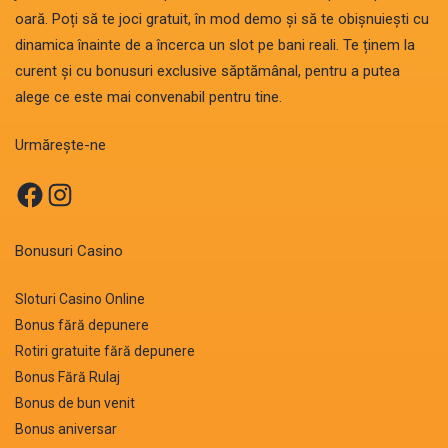
oară. Poți să te joci gratuit, în mod demo și să te obișnuiești cu
dinamica înainte de a încerca un slot pe bani reali. Te ținem la
curent și cu bonusuri exclusive săptămânal, pentru a putea
alege ce este mai convenabil pentru tine.
Urmărește-ne
Facebook
Instagram
Bonusuri Casino
Sloturi Casino Online
Bonus fără depunere
Rotiri gratuite fără depunere
Bonus Fără Rulaj
Bonus de bun venit
Bonus aniversar