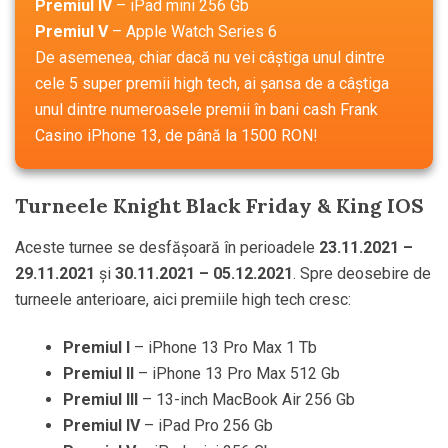
Premiul IV
– iPad mini 256 Gb
Premiul V
– Apple Watch Series 6
De asemenea, chiar dacă nu vei câștiga unul dintre
cele 5 super premii high tech, ai șansa de a câștiga
unul dintre numeroasele premii în bani cash Frank
Casino iPhone 13, de până la 1500 RON!
Turneele Knight Black Friday & King IOS
Aceste turnee se desfășoară în perioadele
23.11.2021 –
29.11.2021
și
30.11.2021 – 05.12.2021
. Spre deosebire de
turneele anterioare, aici premiile high tech cresc:
Premiul I
– iPhone 13 Pro Max 1 Tb
Premiul II
– iPhone 13 Pro Max 512 Gb
Premiul III
– 13-inch MacBook Air 256 Gb
Premiul IV
– iPad Pro 256 Gb