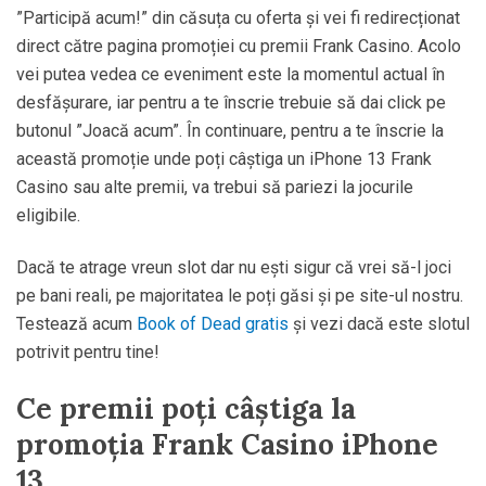
”Participă acum!” din căsuța cu oferta și vei fi redirecționat
direct către pagina promoției cu premii Frank Casino. Acolo
vei putea vedea ce eveniment este la momentul actual în
desfășurare, iar pentru a te înscrie trebuie să dai click pe
butonul ”Joacă acum”. În continuare, pentru a te înscrie la
această promoție unde poți câștiga un iPhone 13 Frank
Casino sau alte premii, va trebui să pariezi la jocurile
eligibile.
Dacă te atrage vreun slot dar nu ești sigur că vrei să-l joci
pe bani reali, pe majoritatea le poți găsi și pe site-ul nostru.
Testează acum
Book of Dead gratis
și vezi dacă este slotul
potrivit pentru tine!
Ce premii poți câștiga la
promoția Frank Casino iPhone
13