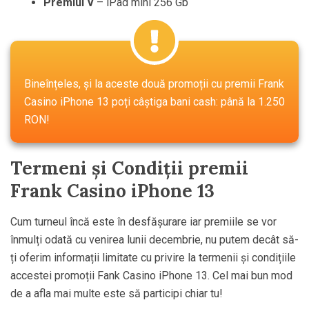
Premiul V
– iPad mini 256 Gb
Bineînțeles, și la aceste două promoții cu premii Frank
Casino iPhone 13 poți câștiga bani cash: până la 1.250
RON!
Termeni și Condiții premii
Frank Casino iPhone 13
Cum turneul încă este în desfășurare iar premiile se vor
înmulți odată cu venirea lunii decembrie, nu putem decât să-
ți oferim informații limitate cu privire la termenii și condițiile
accestei promoții Fank Casino iPhone 13. Cel mai bun mod
de a afla mai multe este să participi chiar tu!