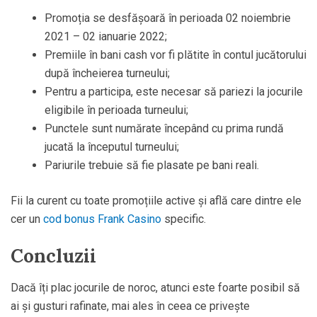
Promoția se desfășoară în perioada 02 noiembrie
2021 – 02 ianuarie 2022;
Premiile în bani cash vor fi plătite în contul jucătorului
după încheierea turneului;
Pentru a participa, este necesar să pariezi la jocurile
eligibile în perioada turneului;
Punctele sunt numărate începând cu prima rundă
jucată la începutul turneului;
Pariurile trebuie să fie plasate pe bani reali.
Fii la curent cu toate promoțiile active și află care dintre ele
cer un
cod bonus Frank Casino
specific.
Concluzii
Dacă îți plac jocurile de noroc, atunci este foarte posibil să
ai și gusturi rafinate, mai ales în ceea ce privește