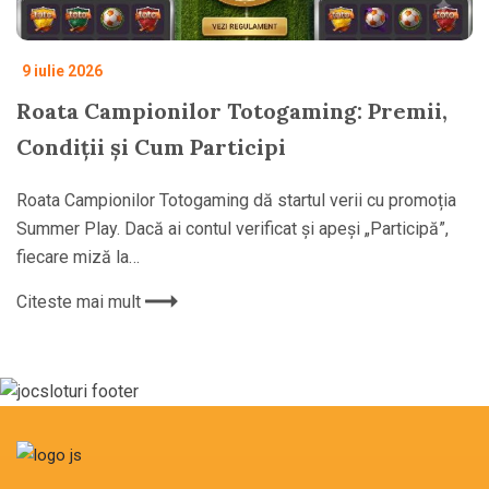
9 iulie 2026
Roata Campionilor Totogaming: Premii,
Condiții și Cum Participi
Roata Campionilor Totogaming dă startul verii cu promoția
Summer Play. Dacă ai contul verificat și apeși „Participă”,
fiecare miză la…
Citeste mai mult