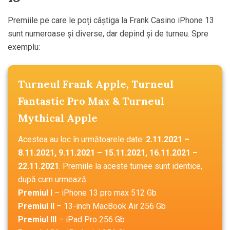
Premiile pe care le poți câștiga la Frank Casino iPhone 13
sunt numeroase și diverse, dar depind și de turneu. Spre
exemplu:
Turneul Frank Apple, Turneul
Fantastic Pro Max & Turneul
Mythical Apple
Acestea au loc în următoarele date:
2.11.2021 –
8.11.2021, 9.11.2021 – 15.11.2021, 16.11.2021 –
22.11.2021
. Premiile la aceste turnee sunt identice,
după cum urmează:
Premiul I
– iPhone 13 pro max 512 Gb
Premiul II
– 13-inch MacBook Air 256 Gb
Premiul III
– iPad Pro 256 Gb