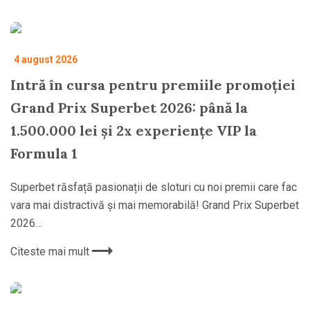
4 august 2026
Intră în cursa pentru premiile promoției
Grand Prix Superbet 2026: până la
1.500.000 lei și 2x experiențe VIP la
Formula 1
Superbet răsfață pasionații de sloturi cu noi premii care fac
vara mai distractivă și mai memorabilă! Grand Prix Superbet
2026…
Citeste mai mult