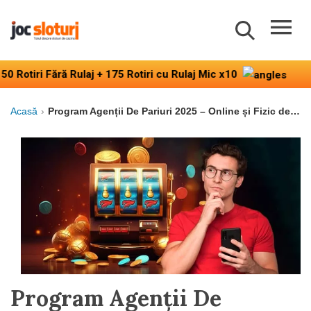
Main
Men
<2.000 RON
 + 175 Rotiri cu Rulaj Mic x10
Acasă
Program Agenții De Pariuri 2025 – Online și Fizic de Sărbători
Program Agenții De