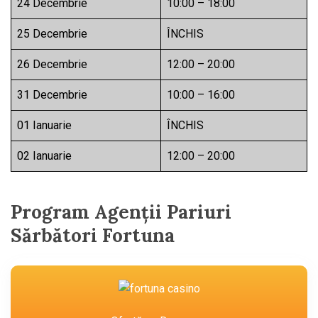
24 Decembrie
10:00 – 18:00
25 Decembrie
ÎNCHIS
26 Decembrie
12:00 – 20:00
31 Decembrie
10:00 – 16:00
01 Ianuarie
ÎNCHIS
02 Ianuarie
12:00 – 20:00
Program Agenții Pariuri
Sărbători Fortuna