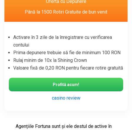
Ofertă cu Depunere
Până la 1500 Rotiri Gratuite de bun venit
Activare în 3 zile de la înregistrare cu verificarea
contului
Prima depunere trebuie să fie de minimum 100 RON
Rulaj minim de 10x la Shining Crown
Valoare fixă de 0,20 RON pentru fiecare rotire gratuită
Profită acum!
casino review
Agențiile Fortuna sunt și ele destul de active în