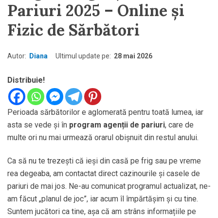
Pariuri 2025 – Online și
Fizic de Sărbători
Autor:
Diana
Ultimul update pe:
28 mai 2026
Distribuie!
Perioada sărbătorilor e aglomerată pentru toată lumea, iar
asta se vede și în
program agenții de pariuri
, care de
multe ori nu mai urmează orarul obișnuit din restul anului.
Ca să nu te trezești că ieși din casă pe frig sau pe vreme
rea degeaba, am contactat direct cazinourile și casele de
pariuri de mai jos. Ne-au comunicat programul actualizat, ne-
am făcut „planul de joc”, iar acum îl împărtășim și cu tine.
Suntem jucători ca tine, așa că am strâns informațiile pe