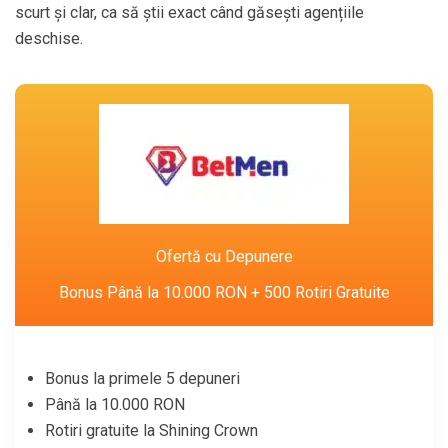
scurt și clar, ca să știi exact când găsești agențiile
deschise.
Ofertă cu Depunere
Bonus Până la 10.000 RON + 500 Rotiri Gratuite
Bonus la primele 5 depuneri
Până la 10.000 RON
Rotiri gratuite la Shining Crown