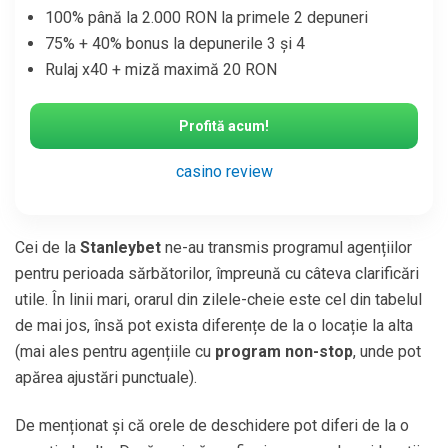
100% până la 2.000 RON la primele 2 depuneri
75% + 40% bonus la depunerile 3 și 4
Rulaj x40 + miză maximă 20 RON
Profită acum!
casino review
Cei de la
Stanleybet
ne-au transmis programul agențiilor
pentru perioada sărbătorilor, împreună cu câteva clarificări
utile. În linii mari, orarul din zilele-cheie este cel din tabelul
de mai jos, însă pot exista diferențe de la o locație la alta
(mai ales pentru agențiile cu
program non-stop
, unde pot
apărea ajustări punctuale).
De menționat și că orele de deschidere pot diferi de la o