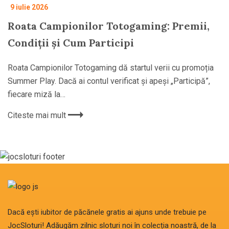
9 iulie 2026
Roata Campionilor Totogaming: Premii,
Condiții și Cum Participi
Roata Campionilor Totogaming dă startul verii cu promoția
Summer Play. Dacă ai contul verificat și apeși „Participă”,
fiecare miză la…
Citeste mai mult
Dacă ești iubitor de păcănele gratis ai ajuns unde trebuie pe
JocSloturi! Adăugăm zilnic sloturi noi în colecția noastră, de la