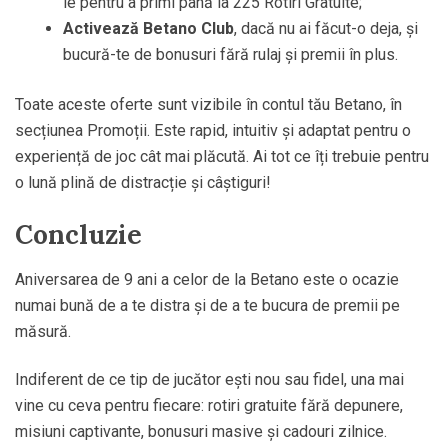
le pentru a primi până la 225 Rotiri Gratuite;
Activează Betano Club
, dacă nu ai făcut-o deja, și
bucură-te de bonusuri fără rulaj și premii în plus.
Toate aceste oferte sunt vizibile în contul tău Betano, în
secțiunea Promoții. Este rapid, intuitiv și adaptat pentru o
experiență de joc cât mai plăcută. Ai tot ce îți trebuie pentru
o lună plină de distracție și câștiguri!
Concluzie
Aniversarea de 9 ani a celor de la Betano este o ocazie
numai bună de a te distra și de a te bucura de premii pe
măsură.
Indiferent de ce tip de jucător ești nou sau fidel, una mai
vine cu ceva pentru fiecare: rotiri gratuite fără depunere,
misiuni captivante, bonusuri masive și cadouri zilnice.