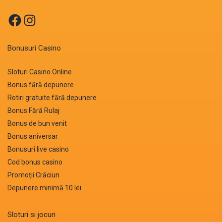
Facebook
Instagram
Bonusuri Casino
Sloturi Casino Online
Bonus fără depunere
Rotiri gratuite fără depunere
Bonus Fără Rulaj
Bonus de bun venit
Bonus aniversar
Bonusuri live casino
Cod bonus casino
Promoții Crăciun
Depunere minimă 10 lei
Sloturi si jocuri