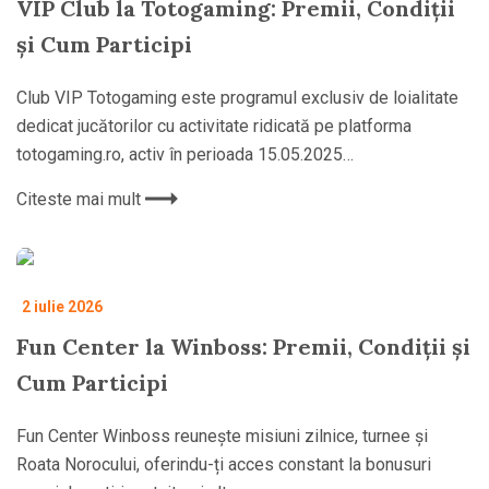
VIP Club la Totogaming: Premii, Condiții
și Cum Participi
Club VIP Totogaming este programul exclusiv de loialitate
dedicat jucătorilor cu activitate ridicată pe platforma
totogaming.ro, activ în perioada 15.05.2025…
Citeste mai mult
2 iulie 2026
Fun Center la Winboss: Premii, Condiții și
Cum Participi
Fun Center Winboss reunește misiuni zilnice, turnee și
Roata Norocului, oferindu-ți acces constant la bonusuri