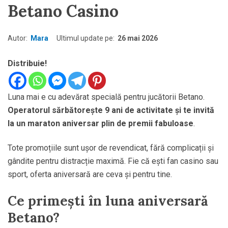
Betano Casino
Autor:
Mara
Ultimul update pe:
26 mai 2026
Distribuie!
Luna mai e cu adevărat specială pentru jucătorii Betano.
Operatorul sărbătorește 9 ani de activitate și te invită
la un maraton aniversar plin de premii fabuloase
.
Tote promoțiile sunt ușor de revendicat, fără complicații și
gândite pentru distracție maximă. Fie că ești fan casino sau
sport, oferta aniversară are ceva și pentru tine.
Ce primești în luna aniversară
Betano?