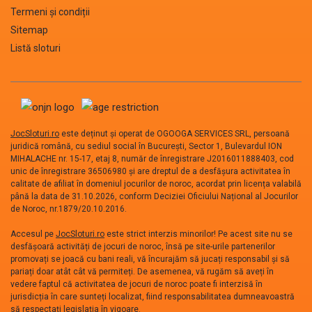
Termeni și condiții
Sitemap
Listă sloturi
JocSloturi.ro
este deținut și operat de OGOOGA SERVICES SRL, persoană
juridică română, cu sediul social în București, Sector 1, Bulevardul ION
MIHALACHE nr. 15-17, etaj 8, număr de înregistrare J2016011888403, cod
unic de înregistrare 36506980 și are dreptul de a desfășura activitatea în
calitate de afiliat în domeniul jocurilor de noroc, acordat prin licența valabilă
până la data de 31.10.2026, conform Deciziei Oficiului Național al Jocurilor
de Noroc, nr.1879/20.10.2016.
Accesul pe
JocSloturi.ro
este strict interzis minorilor! Pe acest site nu se
desfășoară activități de jocuri de noroc, însă pe site-urile partenerilor
promovați se joacă cu bani reali, vă încurajăm să jucați responsabil și să
pariați doar atât cât vă permiteți. De asemenea, vă rugăm să aveți în
vedere faptul că activitatea de jocuri de noroc poate fi interzisă în
jurisdicția în care sunteți localizat, fiind responsabilitatea dumneavoastră
să respectați legislația în vigoare.