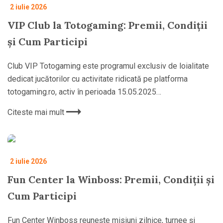
2 iulie 2026
VIP Club la Totogaming: Premii, Condiții
și Cum Participi
Club VIP Totogaming este programul exclusiv de loialitate
dedicat jucătorilor cu activitate ridicată pe platforma
totogaming.ro, activ în perioada 15.05.2025…
Citeste mai mult
2 iulie 2026
Fun Center la Winboss: Premii, Condiții și
Cum Participi
Fun Center Winboss reunește misiuni zilnice, turnee și