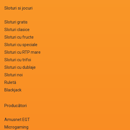
Sloturi si jocuri
Sloturi gratis
Sloturi clasice
Sloturi cu fructe
Sloturi cu speciale
Sloturi cu RTP mare
Sloturi cu trifoi
Sloturi cu dublaje
Sloturi noi
Ruletă
Blackjack
Producători
Amusnet EGT
Microgaming