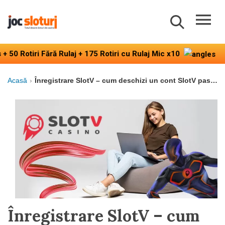
Main
Men
laj + 175 Rotiri cu Rulaj Mic x10
<2.000
Acasă
Înregistrare SlotV – cum deschizi un cont SlotV pas cu pas
Înregistrare SlotV – cum