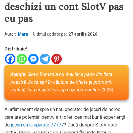
deschizi un cont SlotV pas
cu pas
Autor:
Mara
Ultimul update pe:
27 aprilie 2026
Distribuie!
Atenție
: SlotV România nu mai face parte din lista
noastră. Dacă ești în căutare de oferte și promoții,
verifică lista noastră cu
top cazinouri online 2026
!
Ai aflat recent despre un nou operator de jocuri de noroc
care are potențial pentru a-ți oferi cea mai bună experiență
de
jocuri ca la aparate 77777
? Dacă despre SlotV este
vorba, atunci înseamnă că ai nimerit fix unde trebuie