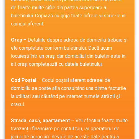
de foarte multe cifre din partea superioară a
buletinului. Copiază cu grijă toate cifrele și scrie-le în
câmpul aferent.
Oraș
– Detaliile despre adresa de domiciliu trebuie și
ele completate conform buletinului. Dacă acum
locuiești într-un oraș, dar domiciliul din buletin este în
alt oraș, completează cu datele buletinului.
Cod Poștal
– Codul poștal aferent adresei de
domiciliu se poate afla consultând una dintre facturile
la utilități sau căutând pe internet numele străzii și
orașul.
Strada, casă, apartament
– Vei efectua foarte multe
tranzacții financiare pe contul tău, iar operatorul de
jocuri de noroc are nevoie de aceste date pentru a