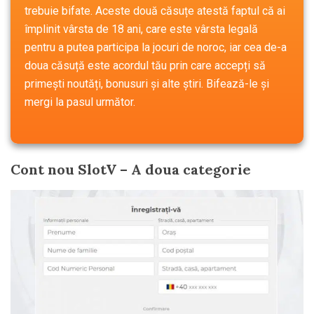
trebuie bifate. Aceste două căsuțe atestă faptul că ai
împlinit vârsta de 18 ani, care este vârsta legală
pentru a putea participa la jocuri de noroc, iar cea de-a
doua căsuță este acordul tău prin care accepți să
primești noutăți, bonusuri și alte știri. Bifează-le și
mergi la pasul următor.
Cont nou SlotV – A doua categorie