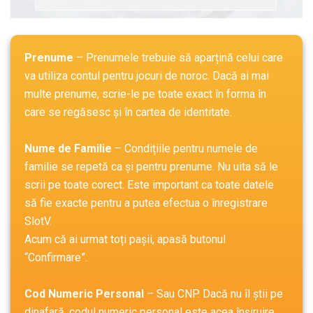
Prenume
– Prenumele trebuie să aparțină celui care
va utiliza contul pentru jocuri de noroc. Dacă ai mai
multe prenume, scrie-le pe toate exact în forma în
care se regăsesc și în cartea de identitate.
Nume de Familie
– Condițiile pentru numele de
familie se repetă ca și pentru prenume. Nu uita să le
scrii pe toate corect. Este important ca toate datele
să fie exacte pentru a putea efectua o înregistrare
SlotV.
Acum că ai urmat toți pașii, apasă butonul
“Confirmare”.
Cod Numeric Personal
– Sau CNP. Dacă nu îl știi pe
dinafară, codul numeric personal este acea înșiruire