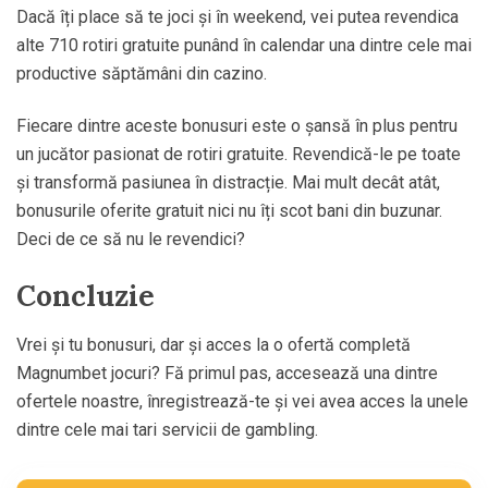
Dacă îți place să te joci și în weekend, vei putea revendica
alte 710 rotiri gratuite punând în calendar una dintre cele mai
productive săptămâni din cazino.
Fiecare dintre aceste bonusuri este o șansă în plus pentru
un jucător pasionat de rotiri gratuite. Revendică-le pe toate
și transformă pasiunea în distracție. Mai mult decât atât,
bonusurile oferite gratuit nici nu îți scot bani din buzunar.
Deci de ce să nu le revendici?
Concluzie
Vrei și tu bonusuri, dar și acces la o ofertă completă
Magnumbet jocuri? Fă primul pas, accesează una dintre
ofertele noastre, înregistrează-te și vei avea acces la unele
dintre cele mai tari servicii de gambling.