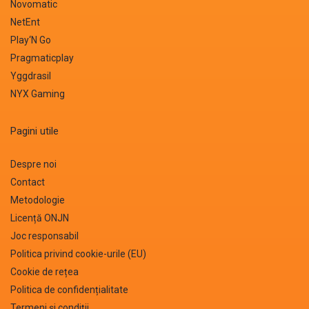
Novomatic
NetEnt
Play‘N Go
Pragmaticplay
Yggdrasil
NYX Gaming
Pagini utile
Despre noi
Contact
Metodologie
Licență ONJN
Joc responsabil
Politica privind cookie-urile (EU)
Cookie de rețea
Politica de confidențialitate
Termeni și condiții