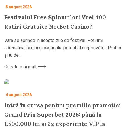
5 august 2026
Festivalul Free Spinurilor! Vrei 400
Rotiri Gratuite NetBet Casino?
Vara se aprinde în aceste zile de festival. Poți trăi
adrenalina jocului și câștigului potențial surprinzător. Profită
și tu de…
Citeste mai mult
4 august 2026
Intră în cursa pentru premiile promoției
Grand Prix Superbet 2026: până la
1.500.000 lei și 2x experiențe VIP la