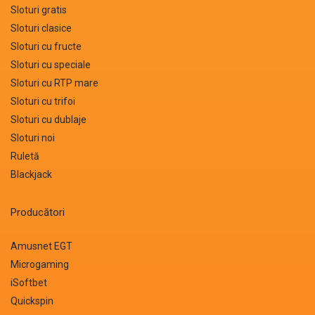
Sloturi gratis
Sloturi clasice
Sloturi cu fructe
Sloturi cu speciale
Sloturi cu RTP mare
Sloturi cu trifoi
Sloturi cu dublaje
Sloturi noi
Ruletă
Blackjack
Producători
Amusnet EGT
Microgaming
iSoftbet
Quickspin