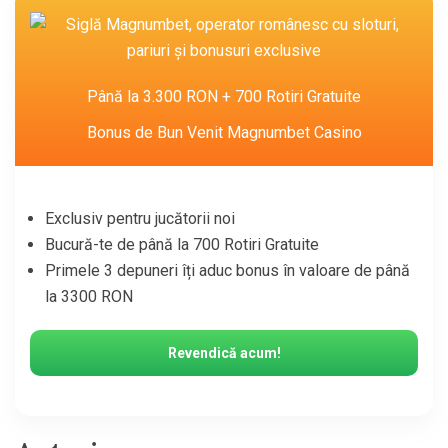
Până la 3.300 RON + 700 Rotiri Gratuite
Bonus de Bun Venit Magnumbet Casino
Exclusiv pentru jucătorii noi
Bucură-te de până la 700 Rotiri Gratuite
Primele 3 depuneri îți aduc bonus în valoare de până
la 3300 RON
Revendică acum!