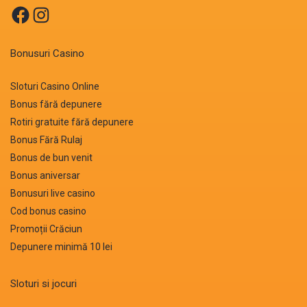
Facebook
Instagram
Bonusuri Casino
Sloturi Casino Online
Bonus fără depunere
Rotiri gratuite fără depunere
Bonus Fără Rulaj
Bonus de bun venit
Bonus aniversar
Bonusuri live casino
Cod bonus casino
Promoții Crăciun
Depunere minimă 10 lei
Sloturi si jocuri