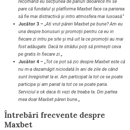
recomand eu secțiunea de pariuri deoarece mi se
pare că fundalul și platforma Maxbet face ca parierea
să fie mai distractivă și intro atmosfera mai luxoasă
.”
Jucător 3 –
„Ati vrut păreri Maxbet pe bune? Am eu
una despre bonusuri și promoții pentru ca eu in
fiecare zi intru pe site și mă uit la ce promoții au mai
fost adăugate. Dacă te strădui poți să primești ceva
pe gratis în fiecare zi.
„
Jucător 4 –
„Tot ce pot să zic despre Maxbet este că
nu m-a dezamăgit niciodată în ani de zile de când
sunt înregistrat la ei. Am participat la tot ce se poate
participa și am pariat la tot ce se poate paria.
Serviciul e ok daca iti vezi de treaba ta. Din partea
mea doar Maxbet păreri bune.
„
Întrebări frecvente despre
Maxbet