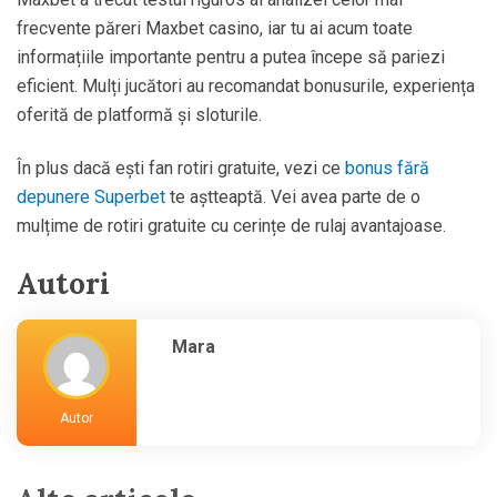
frecvente păreri Maxbet casino, iar tu ai acum toate
informațiile importante pentru a putea începe să pariezi
eficient. Mulți jucători au recomandat bonusurile, experiența
oferită de platformă și sloturile.
În plus dacă ești fan rotiri gratuite, vezi ce
bonus fără
depunere Superbet
te aștteaptă. Vei avea parte de o
mulțime de rotiri gratuite cu cerințe de rulaj avantajoase.
Autori
Mara
Autor