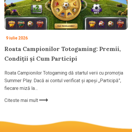
9 iulie 2026
Roata Campionilor Totogaming: Premii,
Condiții și Cum Participi
Roata Campionilor Totogaming dă startul verii cu promoția
Summer Play. Dacă ai contul verificat și apeși „Participă”,
fiecare miză la…
Citeste mai mult