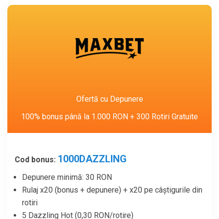
Ofertă cu Depunere
100% bonus până la 1.000 RON + 300 Rotiri Gratuite
1000DAZZLING
Cod bonus:
Depunere minimă: 30 RON
Rulaj x20 (bonus + depunere) + x20 pe câștigurile din
rotiri
5 Dazzling Hot (0,30 RON/rotire)