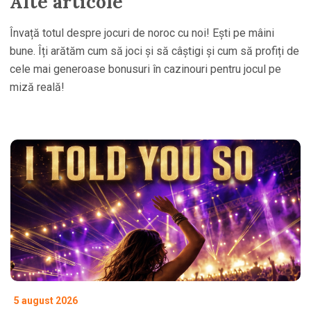
Alte articole
Învață totul despre jocuri de noroc cu noi! Ești pe mâini
bune. Îți arătăm cum să joci și să câștigi și cum să profiți de
cele mai generoase bonusuri în cazinouri pentru jocul pe
miză reală!
5 august 2026