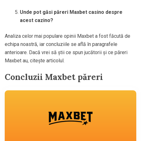
Unde pot găsi păreri Maxbet casino despre
acest cazino?
Analiza celor mai populare opinii Maxbet a fost făcută de
echipa noastră, iar concluziile se află în paragrafele
anterioare. Dacă vrei să știi ce spun jucătorii și ce păreri
Maxbet au, citește articolul.
Concluzii Maxbet păreri