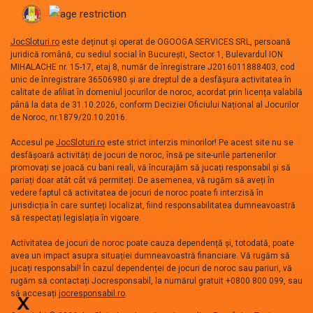
JocSloturi.ro
este deținut și operat de OGOOGA SERVICES SRL, persoană
juridică română, cu sediul social în București, Sector 1, Bulevardul ION
MIHALACHE nr. 15-17, etaj 8, număr de înregistrare J2016011888403, cod
unic de înregistrare 36506980 și are dreptul de a desfășura activitatea în
calitate de afiliat în domeniul jocurilor de noroc, acordat prin licența valabilă
până la data de 31.10.2026, conform Deciziei Oficiului Național al Jocurilor
de Noroc, nr.1879/20.10.2016.
Accesul pe
JocSloturi.ro
este strict interzis minorilor! Pe acest site nu se
desfășoară activități de jocuri de noroc, însă pe site-urile partenerilor
promovați se joacă cu bani reali, vă încurajăm să jucați responsabil și să
pariați doar atât cât vă permiteți. De asemenea, vă rugăm să aveți în
vedere faptul că activitatea de jocuri de noroc poate fi interzisă în
jurisdicția în care sunteți localizat, fiind responsabilitatea dumneavoastră
să respectați legislația în vigoare.
Activitatea de jocuri de noroc poate cauza dependență și, totodată, poate
avea un impact asupra situației dumneavoastră financiare. Vă rugăm să
jucați responsabil! În cazul dependenței de jocuri de noroc sau pariuri, vă
rugăm să contactați Jocresponsabil, la numărul gratuit +0800 800 099, sau
să accesați
jocresponsabil.ro
.