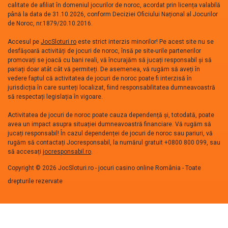
calitate de afiliat în domeniul jocurilor de noroc, acordat prin licența valabilă
până la data de 31.10.2026, conform Deciziei Oficiului Național al Jocurilor
de Noroc, nr.1879/20.10.2016.
Accesul pe
JocSloturi.ro
este strict interzis minorilor! Pe acest site nu se
desfășoară activități de jocuri de noroc, însă pe site-urile partenerilor
promovați se joacă cu bani reali, vă încurajăm să jucați responsabil și să
pariați doar atât cât vă permiteți. De asemenea, vă rugăm să aveți în
vedere faptul că activitatea de jocuri de noroc poate fi interzisă în
jurisdicția în care sunteți localizat, fiind responsabilitatea dumneavoastră
să respectați legislația în vigoare.
Activitatea de jocuri de noroc poate cauza dependență și, totodată, poate
avea un impact asupra situației dumneavoastră financiare. Vă rugăm să
jucați responsabil! În cazul dependenței de jocuri de noroc sau pariuri, vă
rugăm să contactați Jocresponsabil, la numărul gratuit +0800 800 099, sau
să accesați
jocresponsabil.ro
.
Copyright © 2026 JocSloturi.ro - jocuri casino online România - Toate
drepturile rezervate