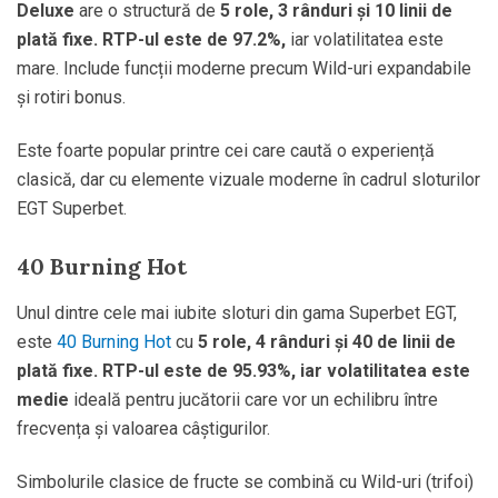
Deluxe
are o structură de
5 role, 3 rânduri și 10 linii de
plată fixe. RTP-ul este de 97.2%,
iar volatilitatea este
mare. Include funcții moderne precum Wild-uri expandabile
și rotiri bonus.
Este foarte popular printre cei care caută o experiență
clasică, dar cu elemente vizuale moderne în cadrul sloturilor
EGT Superbet.
40 Burning Hot
Unul dintre cele mai iubite sloturi din gama Superbet EGT,
este
40 Burning Hot
cu
5 role, 4 rânduri și 40 de linii de
plată fixe. RTP-ul este de 95.93%, iar volatilitatea este
medie
ideală pentru jucătorii care vor un echilibru între
frecvența și valoarea câștigurilor.
Simbolurile clasice de fructe se combină cu Wild-uri (trifoi)