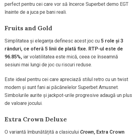
perfect pentru cei care vor să încerce Superbet demo EGT
înainte de a juca pe bani reali.
Fruits and Gold
Simplitatea și eleganța definesc acest joc cu
5 role și 3
rânduri, ce oferă 5 linii de plată fixe. RTP-ul este de
96.85%,
iar volatilitatea este mică, ceea ce înseamnă
sesiuni mai lungi de joc cu riscuri reduse.
Este ideal pentru cei care apreciază stilul retro cu un twist
modern și sunt fani ai păcănelelor Superbet Amusnet.
Simbolurile aurite și jackpot-urile progresive adaugă un plus
de valoare jocului.
Extra Crown Deluxe
O variantă îmbunătățită a clasicului
Crown
, Extra Crown