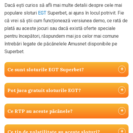
Dacă ești curios să afli mai multe detalii despre cele mai
populare sloturi
EGT
Superbet, ai ajuns în locul potrivit. Fie
că vrei să știi cum funcționează versiunea demo, ce rată de
plată au aceste jocuri sau dacă există oferte speciale
pentru începători, răspundem mai jos celor mai comune
întrebări legate de păcănelele Amusnet disponibile pe
Superbet.
+
Ce sunt sloturile EGT Superbet?
+
Pot juca gratuit sloturile EGT?
+
Ce RTP au aceste păcănele?
+
Ce tip de volatilitate au aceste sloturi?