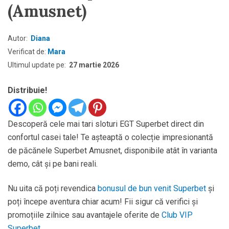
(Amusnet)
Autor:
Diana
Verificat de:
Mara
Ultimul update pe:
27 martie 2026
Distribuie!
Descoperă cele mai tari sloturi EGT Superbet direct din
confortul casei tale! Te așteaptă o colecție impresionantă
de păcănele Superbet Amusnet, disponibile atât în varianta
demo, cât și pe bani reali.
Nu uita că poți revendica
bonusul de bun venit Superbet
și
poți începe aventura chiar acum! Fii sigur că verifici și
promoțiile zilnice sau avantajele oferite de
Club VIP
Superbet.