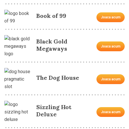
Book of 99
Joaca acum
Black Gold
Joaca acum
Megaways
The Dog House
Joaca acum
Sizzling Hot
Joaca acum
Deluxe