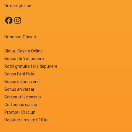
Urmărește-ne
Facebook
Instagram
Bonusuri Casino
Sloturi Casino Online
Bonus fără depunere
Rotiri gratuite fără depunere
Bonus Fără Rulaj
Bonus de bun venit
Bonus aniversar
Bonusuri live casino
Cod bonus casino
Promoții Crăciun
Depunere minimă 10 lei