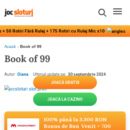
Main
Men
<2.0
Rulaj + 175 Rotiri cu Rulaj Mic x10
Acasă
Book of 99
Book of 99
Autor:
Diana
Ultimul update pe:
30 septembrie 2024
JOACĂ GRATIS
JOACĂ LA CAZINO
100% până la 3.300 RON
Bonus de Bun Venit + 700