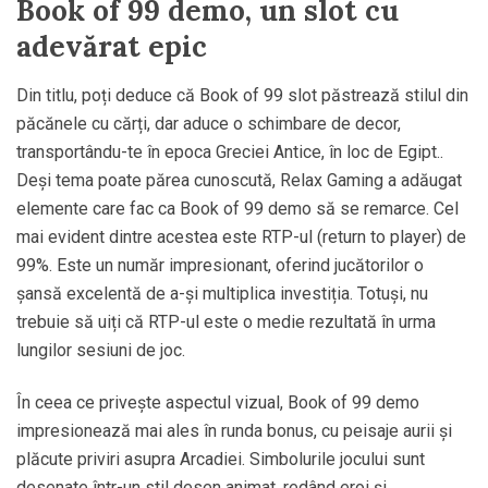
Book of 99 demo, un slot cu
adevărat epic
Din titlu, poți deduce că Book of 99 slot păstrează stilul din
păcănele cu cărți, dar aduce o schimbare de decor,
transportându-te în epoca Greciei Antice, în loc de Egipt..
Deși tema poate părea cunoscută, Relax Gaming a adăugat
elemente care fac ca Book of 99 demo să se remarce. Cel
mai evident dintre acestea este RTP-ul (return to player) de
99%. Este un număr impresionant, oferind jucătorilor o
șansă excelentă de a-și multiplica investiția. Totuși, nu
trebuie să uiți că RTP-ul este o medie rezultată în urma
lungilor sesiuni de joc.
În ceea ce privește aspectul vizual, Book of 99 demo
impresionează mai ales în runda bonus, cu peisaje aurii și
plăcute priviri asupra Arcadiei. Simbolurile jocului sunt
desenate într-un stil desen animat, redând eroi și