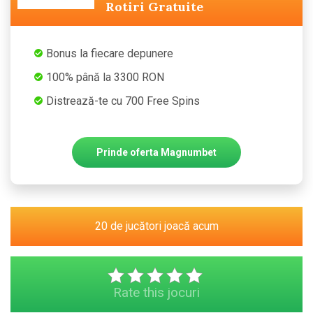
Rotiri Gratuite
Bonus la fiecare depunere
100% până la 3300 RON
Distrează-te cu 700 Free Spins
Prinde oferta Magnumbet
20 de jucători joacă acum
Rate this jocuri