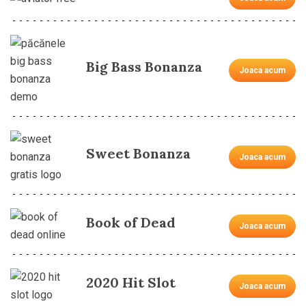
Big Bass Bonanza
Joaca acum
Sweet Bonanza
Joaca acum
Book of Dead
Joaca acum
2020 Hit Slot
Joaca acum