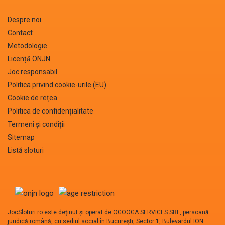
Despre noi
Contact
Metodologie
Licență ONJN
Joc responsabil
Politica privind cookie-urile (EU)
Cookie de rețea
Politica de confidențialitate
Termeni și condiții
Sitemap
Listă sloturi
JocSloturi.ro
este deținut și operat de OGOOGA SERVICES SRL, persoană
juridică română, cu sediul social în București, Sector 1, Bulevardul ION