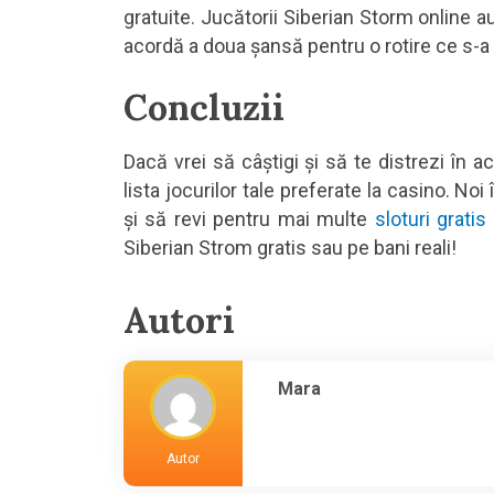
gratuite. Jucătorii Siberian Storm online a
acordă a doua șansă pentru o rotire ce s-a 
Concluzii
Dacă vrei să câștigi și să te distrezi în a
lista jocurilor tale preferate la casino. N
și să revi pentru mai multe
sloturi gratis
Siberian Strom gratis sau pe bani reali!
Autori
Mara
Autor