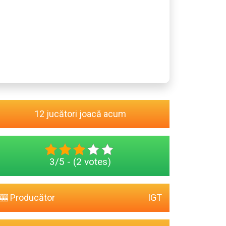
12 jucători joacă acum
3/5 - (2 votes)
🎰 Producător
IGT