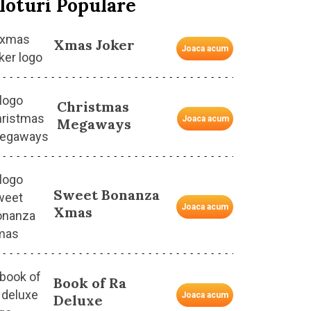
loturi Populare
Xmas Joker
Joaca acum
Christmas
Joaca acum
Megaways
Sweet Bonanza
Joaca acum
Xmas
Book of Ra
Joaca acum
Deluxe