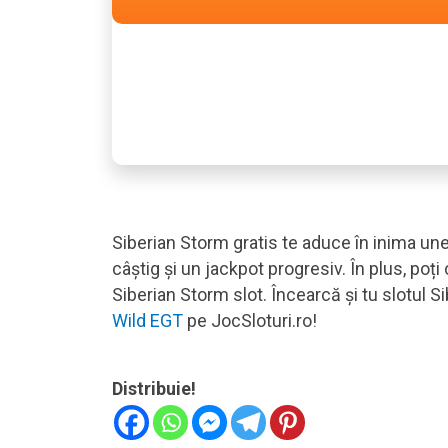
Siberian Storm gratis te aduce în inima une
câștig și un jackpot progresiv. În plus, poți
Siberian Storm slot. Încearcă și tu slotul S
Wild EGT
pe JocSloturi.ro!
Distribuie!