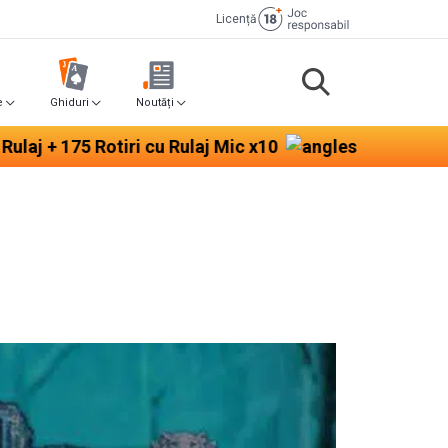
Licență
e
Ghiduri
Noutăți
0
<2.0