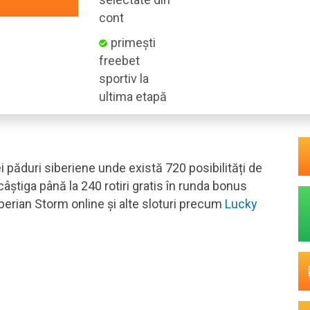
cont
primești
freebet
sportiv la
ultima etapă
i păduri siberiene unde există 720 posibilități de
 câștiga până la 240 rotiri gratis în runda bonus
iberian Storm online și alte sloturi precum
Lucky