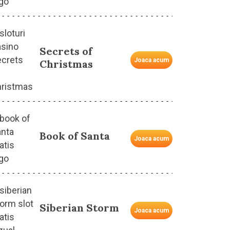
Secrets of
Joaca acum
Christmas
Book of Santa
Joaca acum
Siberian Storm
Joaca acum