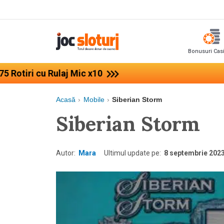
Bonusuri Cas
<2.000 RON Bo
Acasă
Mobile
Siberian Storm
Siberian Storm
Autor:
Mara
Ultimul update pe:
8 septembrie 202