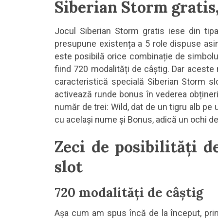
Siberian Storm gratis,
Jocul Siberian Storm gratis iese din ti
presupune existența a 5 role dispuse asim
este posibilă orice combinație de simboluri
fiind 720 modalități de câștig. Dar aceste
caracteristică specială Siberian Storm sl
activează runde bonus în vederea obținerii
număr de trei: Wild, dat de un tigru alb pe
cu același nume și Bonus, adică un ochi de 
Zeci de posibilități 
slot
720 modalități de câștig
Așa cum am spus încă de la început, princ