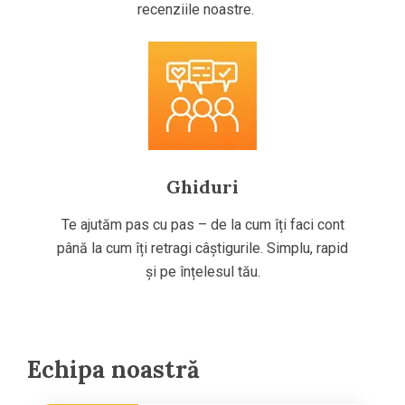
recenziile noastre.
Ghiduri
Te ajutăm pas cu pas – de la cum îți faci cont
până la cum îți retragi câștigurile. Simplu, rapid
și pe înțelesul tău.
Echipa noastră