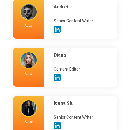
Andrei
Senior Content Writer
Autor
Diana
Content Editor
Autor
Ioana Siu
Senior Content Writer
Autor