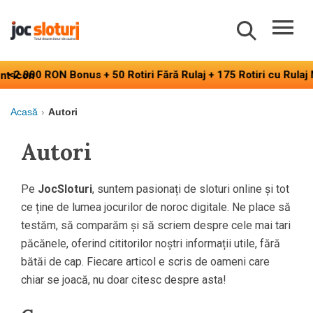
Main
Men
RON Bonus + 50 Rotiri Fără Rulaj + 175 Rotiri cu Rulaj Mic x10
Acasă
Autori
Autori
Pe
JocSloturi
, suntem pasionați de sloturi online și tot
ce ține de lumea jocurilor de noroc digitale. Ne place să
testăm, să comparăm și să scriem despre cele mai tari
păcănele, oferind cititorilor noștri informații utile, fără
bătăi de cap. Fiecare articol e scris de oameni care
chiar se joacă, nu doar citesc despre asta!