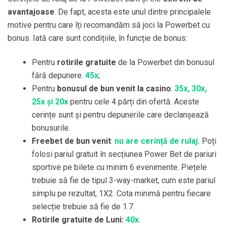
avantajoase
. De fapt, acesta este unul dintre principalele
motive pentru care îți recomandăm să joci la Powerbet cu
bonus. Iată care sunt condițiile, în funcție de bonus:
Pentru
rotirile gratuite
de la Powerbet din bonusul
fără depunere:
45x
;
Pentru
bonusul de bun venit la casino
:
35x, 30x,
25x și 20x
pentru cele 4 părți din ofertă. Aceste
cerințe sunt și pentru depunerile care declanșează
bonusurile.
Freebet de bun venit
:
nu are cerință de rulaj.
Poți
folosi pariul gratuit în secțiunea Power Bet de pariuri
sportive pe bilete cu minim 6 evenimente. Piețele
trebuie să fie de tipul 3-way-market, cum este pariul
simplu pe rezultat, 1X2. Cota minimă pentru fiecare
selecție trebuie să fie de 1.7.
Rotirile gratuite de Luni:
40x
.