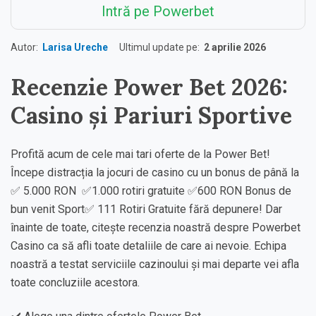
Intră pe Powerbet
Autor:
Larisa Ureche
Ultimul update pe:
2 aprilie 2026
Recenzie Power Bet 2026:
Casino și Pariuri Sportive
Profită acum de cele mai tari oferte de la Power Bet!
Începe distracția la jocuri de casino cu un bonus de până la
✅ 5.000 RON ✅1.000 rotiri gratuite ✅600 RON Bonus de
bun venit Sport✅ 111 Rotiri Gratuite fără depunere! Dar
înainte de toate, citește recenzia noastră despre Powerbet
Casino ca să afli toate detaliile de care ai nevoie. Echipa
noastră a testat serviciile cazinoului și mai departe vei afla
toate concluziile acestora.