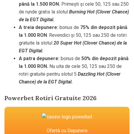
până la 1.500 RON.
Primești și cele 50, 125 sau 250
de runde gratis la slotul
Burning Hot (Clover Chance)
de la EGT Digital.
A treia depunere:
bonus de
75% din depozit până
la 1.000 RON
. Revendici și 50, 125 sau 250 de rotiri
gratuite la slotul
20 Super Hot (Clover Chance) de la
EGT Digital.
A patra depunere:
bonus de
50% din depozit până
la 1.000 RON.
Nu uita de cele 50, 125 sau 250 de
rotiri gratuite pentru slotul 5
Dazzling Hot (Clover
Chance) de la EGT Digital.
Powerbet Rotiri Gratuite 2026
Ofertă cu Depunere