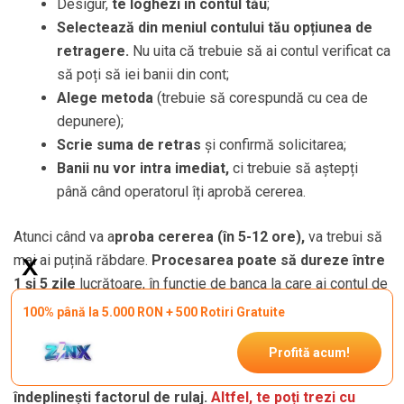
Desigur,
te loghezi în contul tău
;
Selectează din meniul contului tău opțiunea de
retragere.
Nu uita că trebuie să ai contul verificat ca
să poți să iei banii din cont;
Alege metoda
(trebuie să corespundă cu cea de
depunere);
Scrie suma de retras
și confirmă solicitarea;
Banii nu vor intra imediat,
ci trebuie să aștepți
până când operatorul îți aprobă cererea.
Atunci când va a
proba cererea (în 5-12 ore),
va trebui să
mai ai puțină răbdare.
Procesarea poate să dureze între
1 și 5 zile
lucrătoare, în funcție de banca la care ai contul de
plată.
100% până la 5.000 RON + 500 Rotiri Gratuite
Nu uita să fii foarte atent la cerințele de rulaj și la alte
Profită acum!
condiții ale bonusurilor.
Nu solicita o retragere înainte să
îndeplinești factorul de rulaj.
Altfel, te poți trezi cu