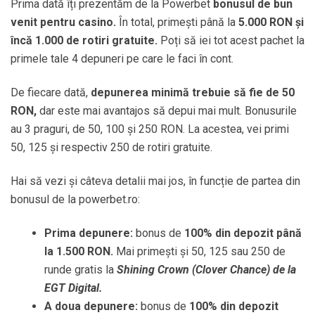
Prima dată îți prezentăm de la Powerbet
bonusul de bun
venit pentru casino.
În total, primești până la
5.000 RON și
încă 1.000 de rotiri gratuite.
Poți să iei tot acest pachet la
primele tale 4 depuneri pe care le faci în cont.
De fiecare dată,
depunerea minimă trebuie să fie de 50
RON,
dar este mai avantajos să depui mai mult. Bonusurile
au 3 praguri, de 50, 100 și 250 RON. La acestea, vei primi
50, 125 și respectiv 250 de rotiri gratuite.
Hai să vezi și câteva detalii mai jos, în funcție de partea din
bonusul de la powerbet.ro:
Prima depunere:
bonus de
100% din depozit până
la 1.500 RON.
Mai primești și 50, 125 sau 250 de
runde gratis la
Shining Crown (Clover Chance) de la
EGT Digital.
A doua depunere:
bonus de
100% din depozit