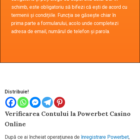
schimb, este obligatoriu să bifezi că ești de acord cu
termenii și condițiile. Funcția se găsește chiar în
prima parte a formularului, acolo unde completezi
adresa de email, numărul de telefon și parola.
Distribuie!
Verificarea Contului la Powerbet Casino
Online
După ce ai încheiat operațiunea de
înregistrare Powerbet
,