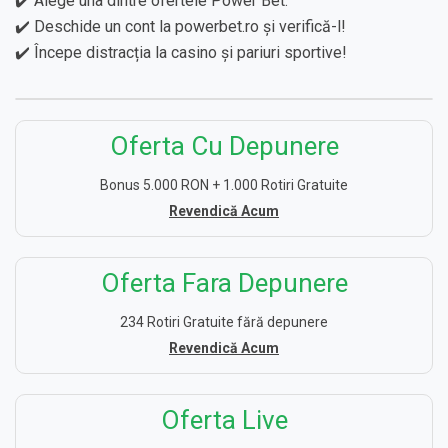
✔️ Alege una dintre ofertele Power Bet.
✔️ Deschide un cont la powerbet.ro și verifică-l!
✔️ Începe distracția la casino și pariuri sportive!
Oferta Cu Depunere
Bonus 5.000 RON + 1.000 Rotiri Gratuite
Revendică Acum
Oferta Fara Depunere
234 Rotiri Gratuite fără depunere
Revendică Acum
Oferta Live