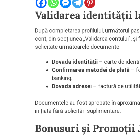
Validarea identității 
După completarea profilului, următorul pas 
cont, din secțiunea „Validarea contului”, și 
solicitate următoarele documente:
Dovada identității
– carte de ident
Confirmarea metodei de plată
– fo
banking.
Dovada adresei
– factură de utilităț
Documentele au fost aprobate în aproximativ 
inițiată fără solicitări suplimentare.
Bonusuri și Promoții 