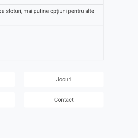
 sloturi, mai puține opțiuni pentru alte
Jocuri
Contact