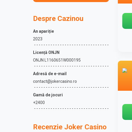
Despre Cazinou
An apariție
2023
Licență ONJN
ONJN L1160651W000195
Adresă de e-mail
contact@jokercasino.ro
Gamă de jocuri
+2400
Recenzie Joker Casino