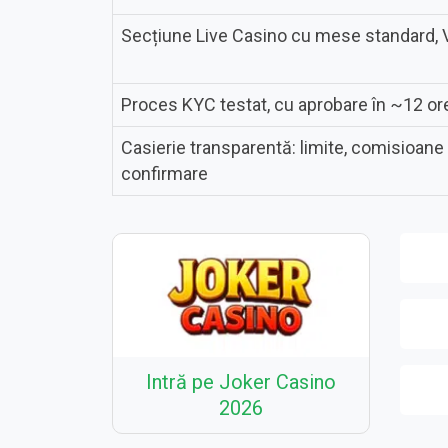
Secțiune Live Casino cu mese standard, 
Proces KYC testat, cu aprobare în ~12 or
Casierie transparentă: limite, comisioane 
confirmare
Intră pe Joker Casino
2026