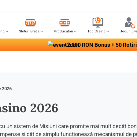
ino
Sloturi Gratis
Producători
Top Casino
Jocuri Liv
<2.000 RON Bonus + 50 Rotiri Fără Rulaj + 175 Rotiri
e 2026
asino 2026
 cu un sistem de Misiuni care promite mai mult decât bonu
recompense și cât de simplu funcționează mecanismul de 