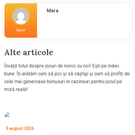
Mara
Autor
Alte articole
Învață totul despre jocuri de noroc cu noi! Ești pe mâini
bune. Îți arătăm cum să joci și să câștigi și cum să profiți de
cele mai generoase bonusuri în cazinouri pentru jocul pe
miză reală!
5 august 2026