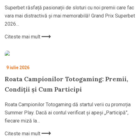
Superbet răsfață pasionații de sloturi cu noi premii care fac
vara mai distractivă și mai memorabilă! Grand Prix Superbet
2026…
Citeste mai mult
9 iulie 2026
Roata Campionilor Totogaming: Premii,
Condiții și Cum Participi
Roata Campionilor Totogaming dă startul verii cu promoția
Summer Play. Dacă ai contul verificat și apeși „Participă”,
fiecare miză la…
Citeste mai mult