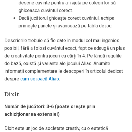
descrie cuvinte pentru a-i ajuta pe colegii lor să
ghicească cuvântul corect.
Dacă jucătorul ghicește corect cuvântul, echipa
primește puncte și avansează pe tabla de joc.
Descrierile trebuie să fie date în modul cel mai ingenios
posibil, fără a folosi cuvântul exact, fapt ce adaugă un plus
de creativitate pentru jocuri cu cărți în 4. Pe lângă regulile
de bază, există și variante ale jocului Alias. Anumite
informații complementare le descoperi în articolul dedicat
despre
cum se joacă Alias
.
Dixit
Număr de jucători: 3-6 (poate crește prin
achiziționarea extensiei)
Dixit este un joc de societate creativ, cu o estetică