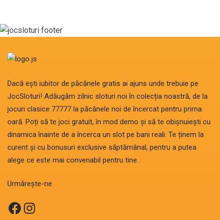
Dacă ești iubitor de păcănele gratis ai ajuns unde trebuie pe
JocSloturi! Adăugăm zilnic sloturi noi în colecția noastră, de la
jocuri clasice 77777 la păcănele noi de încercat pentru prima
oară. Poți să te joci gratuit, în mod demo și să te obișnuiești cu
dinamica înainte de a încerca un slot pe bani reali. Te ținem la
curent și cu bonusuri exclusive săptămânal, pentru a putea
alege ce este mai convenabil pentru tine.
Urmărește-ne
Facebook
Instagram