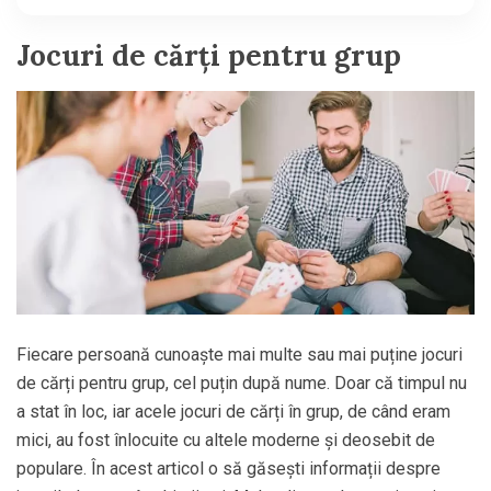
Jocuri de cărți pentru grup
Fiecare persoană cunoaște mai multe sau mai puține jocuri
de cărți pentru grup, cel puțin după nume. Doar că timpul nu
a stat în loc, iar acele jocuri de cărți în grup, de când eram
mici, au fost înlocuite cu altele moderne și deosebit de
populare. În acest articol o să găsești informații despre