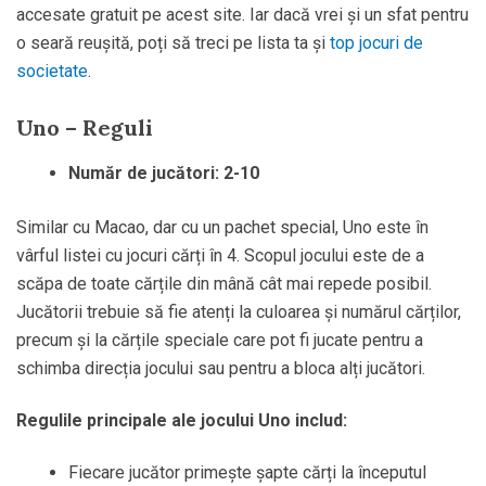
accesate gratuit pe acest site. Iar dacă vrei și un sfat pentru
o seară reușită, poți să treci pe lista ta și
top jocuri de
societate
.
Uno – Reguli
Număr de jucători: 2-10
Similar cu Macao, dar cu un pachet special, Uno este în
vârful listei cu jocuri cărți în 4. Scopul jocului este de a
scăpa de toate cărțile din mână cât mai repede posibil.
Jucătorii trebuie să fie atenți la culoarea și numărul cărților,
precum și la cărțile speciale care pot fi jucate pentru a
schimba direcția jocului sau pentru a bloca alți jucători.
Regulile principale ale jocului Uno includ:
Fiecare jucător primește șapte cărți la începutul