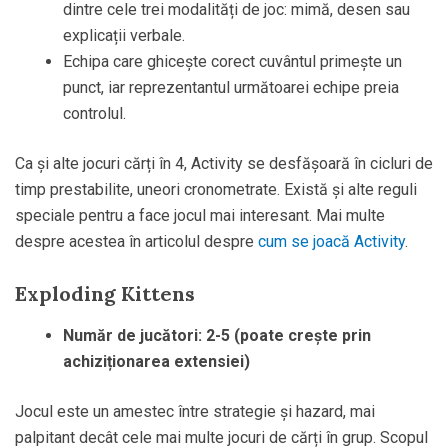
dintre cele trei modalități de joc: mimă, desen sau
explicații verbale.
Echipa care ghicește corect cuvântul primește un
punct, iar reprezentantul următoarei echipe preia
controlul.
Ca și alte jocuri cărți în 4, Activity se desfășoară în cicluri de
timp prestabilite, uneori cronometrate. Există și alte reguli
speciale pentru a face jocul mai interesant. Mai multe
despre acestea în articolul despre
cum se joacă Activity
.
Exploding Kittens
Număr de jucători: 2-5 (poate crește prin
achiziționarea extensiei)
Jocul este un amestec între strategie și hazard, mai
palpitant decât cele mai multe jocuri de cărți în grup. Scopul