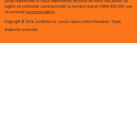
jucați responsabil! În cazul dependenței de jocuri de noroc sau pariuri, vă
rugăm să contactați Jocresponsabil, la numărul gratuit +0800 800 099, sau
să accesați
jocresponsabil.ro
.
Copyright © 2026 JocSloturi.ro - jocuri casino online România - Toate
drepturile rezervate