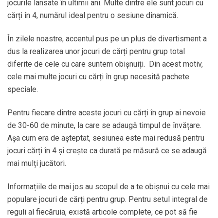
jocurile lansate în ultimii ani. Multe dintre ele sunt jocuri cu
cărți în 4, numărul ideal pentru o sesiune dinamică.
În zilele noastre, accentul pus pe un plus de divertisment a
dus la realizarea unor jocuri de cărți pentru grup total
diferite de cele cu care suntem obișnuiți. Din acest motiv,
cele mai multe jocuri cu cărți în grup necesită pachete
speciale.
Pentru fiecare dintre aceste jocuri cu cărți în grup ai nevoie
de 30-60 de minute, la care se adaugă timpul de învățare.
Așa cum era de așteptat, sesiunea este mai redusă pentru
jocuri cărți în 4 și crește ca durată pe măsură ce se adaugă
mai mulți jucători.
Informațiile de mai jos au scopul de a te obișnui cu cele mai
populare jocuri de cărți pentru grup. Pentru setul integral de
reguli al fiecăruia, există articole complete, ce pot să fie