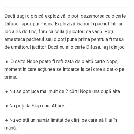
Dacă tragi o pisică explozivă, o poți dezamorsa cu o carte
Difuser, apoi, pui Pisica Explozivă înapoi în pachet într-un
loc ales de tine, fără ca ceilalți jucători sa vadă. Poți
amesteca pachetul sau o poți pune prima pentru a fi trasă
de următorul jucător. Dacă nu ai o carte Difuse, ieși din joc.
🔸 O carte Nope poate fi refuzată de o altă carte Nope,
moment în care acțiunea se întoarce la cel care a dat-o pe
prima.
🔸Nu se pot juca mai mult de 2 cărți Nope una după alta.
🔸Nu poți da Skip unui Attack.
🔸Nu există un număr limitat de cărți pe care să îl ai în
mână.