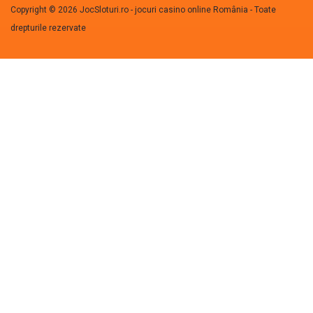
Copyright © 2026 JocSloturi.ro - jocuri casino online România - Toate
drepturile rezervate