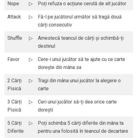
Nope
▷
Poți refuza o acțiune cerută de alt jucător
Attack
▷
Fă-l pe jucătorul următor să tragă două
cărți consecutiv
Shuffle
▷
Amestecă teancul de cărți și schimbă-ți
destinul
Favor
▷
Cere-i unui jucător să te ajute cu ce carte
dorește din mâna sa
2 Cărți
▷
Tragi din mâna unui jucător la alegere o
Pisică
carte
3 Cărți
▷
Ceri unui jucător să-ți dea orice carte
Pisică
dorești
5 Cărți
▷
Poți schimba 5 cărți diferite din mâna ta
Diferite
pentru una folosită în teancul de decartare