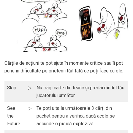
Cărțile de acțiuni te pot ajuta în momente critice sau îi pot
pune în dificultate pe prietenii tăi! Iată ce poți face cu ele:
Skip
▷
Nu tragi carte din teanc și predai rândul tău
jucătorului următor
See
▷
Te poți uita la următoarele 3 cărți din
the
pachet pentru a verifica dacă acolo se
Future
ascunde o pisică explozivă