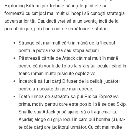
Exploding Kittens joc, trebuie să înțelegi că ele se
formează cu cât joci mai mult și începi să cunoști strategia
adversarilor tăi. Dar, dacă vrei să ai un avantaj încă de la
primul tău joc, poți ține cont de următoarele sfaturi:
Strange cât mai mult cărți în mână de la început
pentru a putea realiza sau stopa acțiuni.
Păstrează cărțile de Attack cât mai mult în mână
pentru că iți vor fi de folos la sfârșitul jocului, când în
teanc rămân multe pisicuțe explozive.
Încearcă să furi cărți Difuser de la ceilalți jucători
pentru a-i scoate din joc mai repede.
Toată lumea se așteaptă să pui Pisica Explozivă
prima, motiv pentru care este posibil să se dea Skip,
Shuffle sau Attack și să ajungi să o tragi chiar tu.
Așadar, alege cu grijă locul în care pui bomba și uită-
te câte cărți are jucătorul următor. Cu cât mai multe