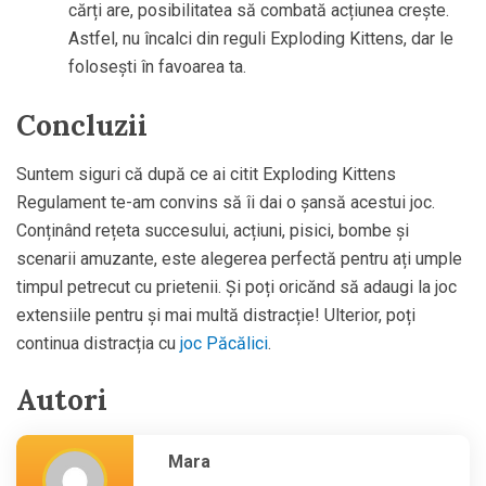
cărți are, posibilitatea să combată acțiunea crește.
Astfel, nu încalci din reguli Exploding Kittens, dar le
folosești în favoarea ta.
Concluzii
Suntem siguri că după ce ai citit Exploding Kittens
Regulament te-am convins să îi dai o șansă acestui joc.
Conținând rețeta succesului, acțiuni, pisici, bombe și
scenarii amuzante, este alegerea perfectă pentru ați umple
timpul petrecut cu prietenii. Și poți oricănd să adaugi la joc
extensiile pentru și mai multă distracție! Ulterior, poți
continua distracția cu
joc Păcălici
.
Autori
Mara