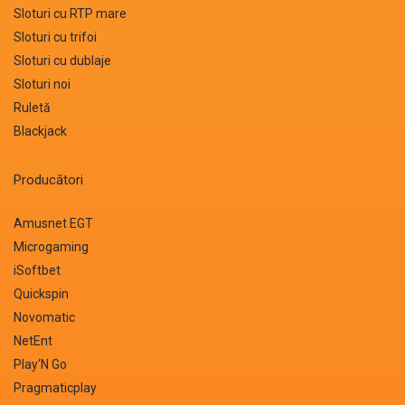
Sloturi cu RTP mare
Sloturi cu trifoi
Sloturi cu dublaje
Sloturi noi
Ruletă
Blackjack
Producători
Amusnet EGT
Microgaming
iSoftbet
Quickspin
Novomatic
NetEnt
Play‘N Go
Pragmaticplay