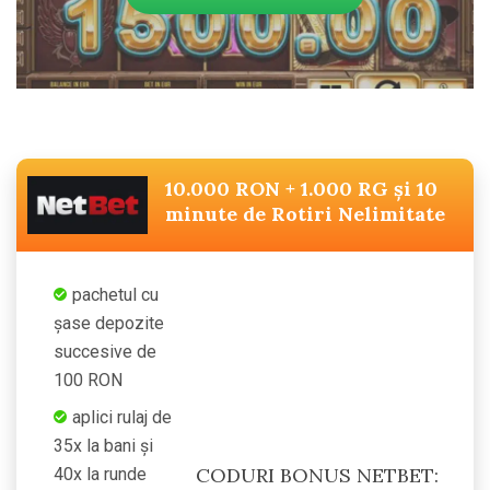
10.000 RON + 1.000 RG și 10
minute de Rotiri Nelimitate
pachetul cu
șase depozite
succesive de
100 RON
aplici rulaj de
35x la bani și
CODURI BONUS NETBET:
40x la runde