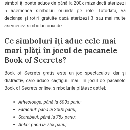
simbol îți poate aduce de până la 200x miza dacă aterizezi
5 asemenea simboluri oriunde pe role. Totodată, va
declanșa și rotiri gratuite dacă aterizezi 3 sau mai multe
asemenea simboluri oriunde.
Ce simboluri îți aduc cele mai
mari plăți în jocul de pacanele
Book of Secrets?
Book of Secrets gratis este un joc spectaculos, dar și
distractiv, care aduce câștiguri mari. În jocul de pacanele
Book of Secrets online, simbolurile plătesc astfel:
Arheoloaga: până la 500x pariu;
Faraonul: până la 200x pariu;
Scarabeul: până la 75x pariu;
Ankh: până la 75x pariu;