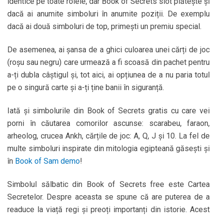
identice pe toate rolele, dar Book of Secrets slot plătește și
dacă ai anumite simboluri în anumite poziții. De exemplu
dacă ai două simboluri de top, primești un premiu special.
De asemenea, ai șansa de a ghici culoarea unei cărți de joc
(roșu sau negru) care urmează a fi scoasă din pachet pentru
a-ți dubla câștigul și, tot aici, ai opțiunea de a nu paria totul
pe o singură carte și a-ți ține banii în siguranță.
Iată și simbolurile din Book of Secrets gratis cu care vei
porni în căutarea comorilor ascunse: scarabeu, faraon,
arheolog, crucea Ankh, cărțile de joc: A, Q, J și 10. La fel de
multe simboluri inspirate din mitologia egipteană găsești și
în
Book of Sam demo
!
Simbolul sălbatic din Book of Secrets free este Cartea
Secretelor. Despre aceasta se spune că are puterea de a
readuce la viață regi și preoți importanți din istorie. Acest