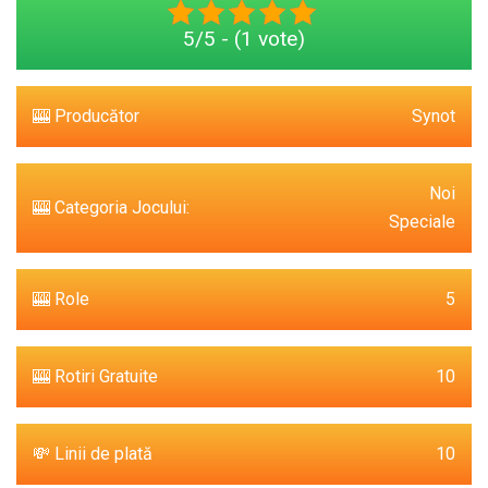
5/5 - (1 vote)
🎰 Producător
Synot
Noi
🎰 Categoria Jocului:
Speciale
🎰 Role
5
🎰 Rotiri Gratuite
10
💸 Linii de plată
10