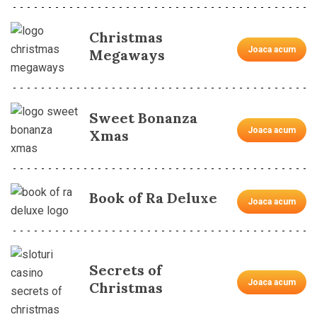
Christmas
Joaca acum
Megaways
Sweet Bonanza
Joaca acum
Xmas
Book of Ra Deluxe
Joaca acum
Secrets of
Joaca acum
Christmas