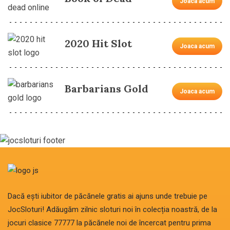
Joaca acum
2020 Hit Slot
Joaca acum
Barbarians Gold
Joaca acum
Dacă ești iubitor de păcănele gratis ai ajuns unde trebuie pe
JocSloturi! Adăugăm zilnic sloturi noi în colecția noastră, de la
jocuri clasice 77777 la păcănele noi de încercat pentru prima