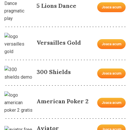
5 Lions Dance
Joaca acum
Versailles Gold
Joaca acum
300 Shields
Joaca acum
American Poker 2
Joaca acum
Aviator
Joaca acum