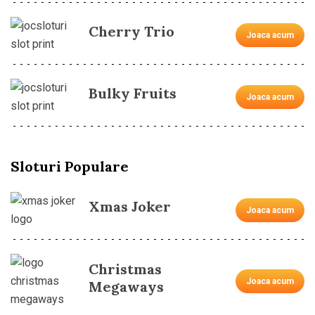
Cherry Trio
Joaca acum
Bulky Fruits
Joaca acum
Sloturi Populare
Xmas Joker
Joaca acum
Christmas
Joaca acum
Megaways