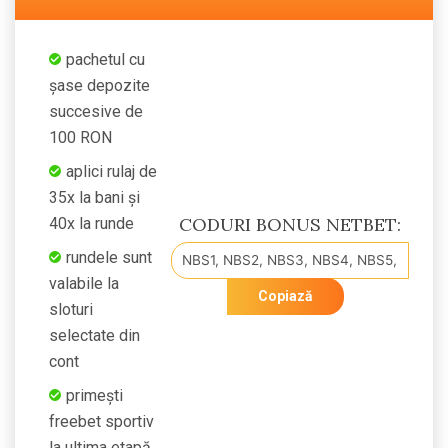
pachetul cu
șase depozite
succesive de
100 RON
aplici rulaj de
35x la bani și
CODURI BONUS NETBET:
40x la runde
rundele sunt
valabile la
Copiază
sloturi
selectate din
cont
primești
freebet sportiv
la ultima etapă