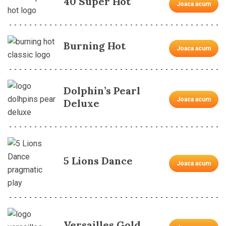
40 Super Hot
Joaca acum
Burning Hot
Joaca acum
Dolphin’s Pearl
Joaca acum
Deluxe
5 Lions Dance
Joaca acum
Versailles Gold