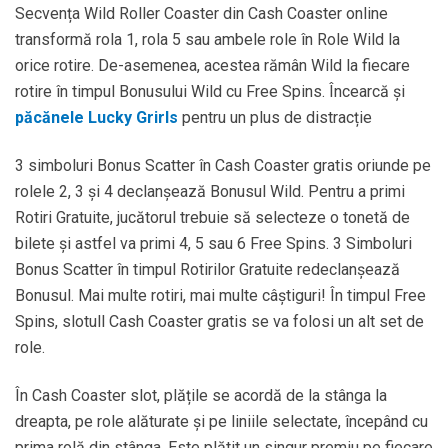
Secvența Wild Roller Coaster din Cash Coaster online
transformă rola 1, rola 5 sau ambele role în Role Wild la
orice rotire. De-asemenea, acestea rămân Wild la fiecare
rotire în timpul Bonusului Wild cu Free Spins. Încearcă și
păcănele Lucky Grirls
pentru un plus de distracție
3 simboluri Bonus Scatter în Cash Coaster gratis oriunde pe
rolele 2, 3 și 4 declanșează Bonusul Wild. Pentru a primi
Rotiri Gratuite, jucătorul trebuie să selecteze o tonetă de
bilete și astfel va primi 4, 5 sau 6 Free Spins. 3 Simboluri
Bonus Scatter în timpul Rotirilor Gratuite redeclanșează
Bonusul. Mai multe rotiri, mai multe câștiguri! În timpul Free
Spins, slotull Cash Coaster gratis se va folosi un alt set de
role.
În Cash Coaster slot, plățile se acordă de la stânga la
dreapta, pe role alăturate și pe liniile selectate, începând cu
prima rolă din stânga. Este plătit un singur premiu pe fiecare