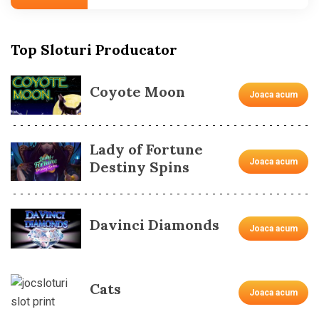
Top Sloturi Producator
Coyote Moon
Joaca acum
Lady of Fortune
Joaca acum
Destiny Spins
Davinci Diamonds
Joaca acum
Cats
Joaca acum