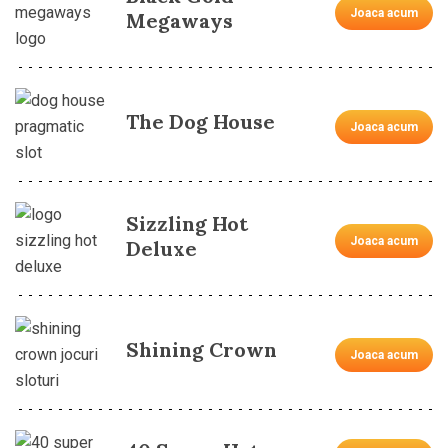
Joaca acum
Megaways
The Dog House
Joaca acum
Sizzling Hot
Joaca acum
Deluxe
Shining Crown
Joaca acum