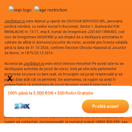
JocSloturi.ro
este deținut și operat de OGOOGA SERVICES SRL, persoană
juridică română, cu sediul social în București, Sector 1, Bulevardul ION
MIHALACHE nr. 15-17, etaj 8, număr de înregistrare J2016011888403, cod
unic de înregistrare 36506980 și are dreptul de a desfășura activitatea în
calitate de afiliat în domeniul jocurilor de noroc, acordat prin licența valabilă
până la data de 31.10.2026, conform Deciziei Oficiului Național al Jocurilor
de Noroc, nr.1879/20.10.2016.
Accesul pe
JocSloturi.ro
este strict interzis minorilor! Pe acest site nu se
desfășoară activități de jocuri de noroc, însă pe site-urile partenerilor
promovați se joacă cu bani reali, vă încurajăm să jucați responsabil și să
pariați doar atât cât vă permiteți. De asemenea, vă rugăm să aveți în
vedere faptul că activitatea de jocuri de noroc poate fi interzisă în
jurisdicția în care sunteți localizat, fiind responsabilitatea dumneavoastră
100% până la 5.000 RON + 500 Rotiri Gratuite
să respectați legislația în vigoare.
Activitatea de jocuri de noroc poate cauza dependență și, totodată, poate
Profită acum!
avea un impact asupra situației dumneavoastră financiare. Vă rugăm să
jucați responsabil! În cazul dependenței de jocuri de noroc sau pariuri, vă
rugăm să contactați Jocresponsabil, la numărul gratuit +0800 800 099, sau
să accesați
jocresponsabil.ro
.