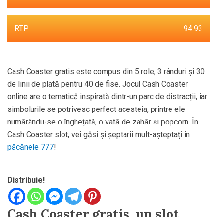
RTP
94.93
Cash Coaster gratis este compus din 5 role, 3 rânduri și 30
de linii de plată pentru 40 de fise. Jocul Cash Coaster
online are o tematică inspirată dintr-un parc de distracții, iar
simbolurile se potrivesc perfect acesteia, printre ele
numărându-se o înghețată, o vată de zahăr și popcorn. În
Cash Coaster slot, vei găsi și șeptarii mult-așteptați în
păcănele 777
!
Distribuie!
Cash Coaster gratis, un slot