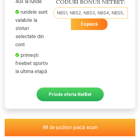
CODURI BONUS NETBET:
40x la runde
rundele sunt
valabile la
Copiază
sloturi
selectate din
cont
primești
freebet sportiv
la ultima etapă
Prinde oferta NetBet
48 de jucători joacă acum