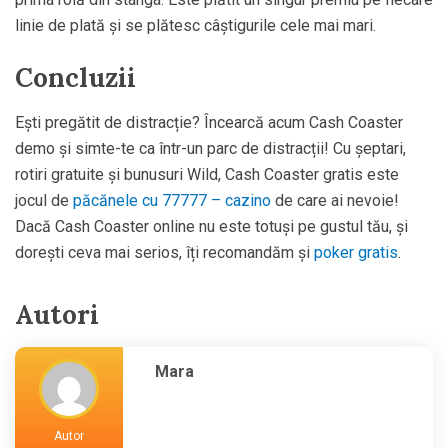
linie de plată și se plătesc câștigurile cele mai mari.
Concluzii
Ești pregătit de distracție? Încearcă acum Cash Coaster
demo și simte-te ca într-un parc de distracții! Cu șeptari,
rotiri gratuite și bunusuri Wild, Cash Coaster gratis este
jocul de
păcănele cu 77777 – cazino
de care ai nevoie!
Dacă Cash Coaster online nu este totuși pe gustul tău, și
dorești ceva mai serios, îți recomandăm și
poker gratis
.
Autori
Mara
Autor