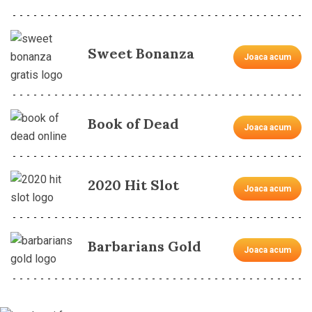
Sweet Bonanza
Joaca acum
Book of Dead
Joaca acum
2020 Hit Slot
Joaca acum
Barbarians Gold
Joaca acum