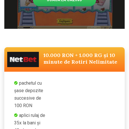
10.000 RON + 1.000 RG și 10
minute de Rotiri Nelimitate
pachetul cu
șase depozite
succesive de
100 RON
aplici rulaj de
35x la bani și