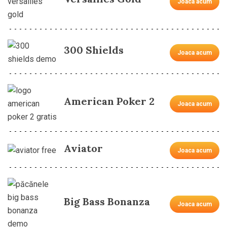
Joaca acum
300 Shields
Joaca acum
American Poker 2
Joaca acum
Aviator
Joaca acum
Big Bass Bonanza
Joaca acum