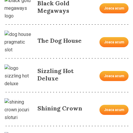
Black Gold
Joaca acum
Megaways
The Dog House
Joaca acum
Sizzling Hot
Joaca acum
Deluxe
Shining Crown
Joaca acum