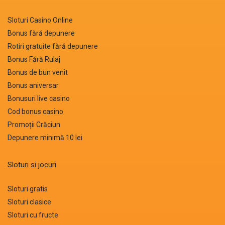
Sloturi Casino Online
Bonus fără depunere
Rotiri gratuite fără depunere
Bonus Fără Rulaj
Bonus de bun venit
Bonus aniversar
Bonusuri live casino
Cod bonus casino
Promoții Crăciun
Depunere minimă 10 lei
Sloturi si jocuri
Sloturi gratis
Sloturi clasice
Sloturi cu fructe