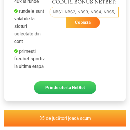
CODURI BONUS NETBET:
40x la runde
rundele sunt
valabile la
Copiază
sloturi
selectate din
cont
primești
freebet sportiv
la ultima etapă
Prinde oferta NetBet
35 de jucători joacă acum