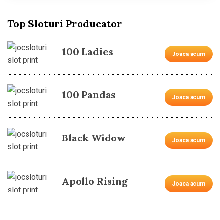
Top Sloturi Producator
100 Ladies
Joaca acum
100 Pandas
Joaca acum
Black Widow
Joaca acum
Apollo Rising
Joaca acum