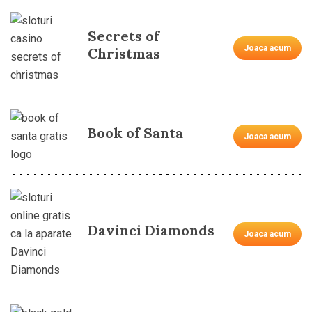
Secrets of
Joaca acum
Christmas
Book of Santa
Joaca acum
Davinci Diamonds
Joaca acum