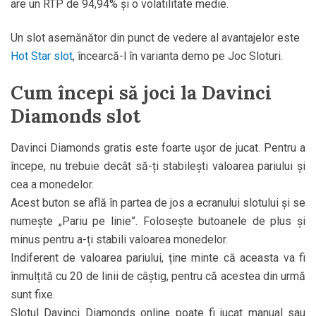
are un RTP de 94,94% și o volatilitate medie.
Un slot asemănător din punct de vedere al avantajelor este
Hot Star slot
, încearcă-l în varianta demo pe Joc Sloturi.
Cum începi să joci la Davinci
Diamonds slot
Davinci Diamonds gratis este foarte ușor de jucat. Pentru a
începe, nu trebuie decât să-ți stabilești valoarea pariului și
cea a monedelor.
Acest buton se află în partea de jos a ecranului slotului și se
numește „Pariu pe linie”. Folosește butoanele de plus și
minus pentru a-ți stabili valoarea monedelor.
Indiferent de valoarea pariului, ține minte că aceasta va fi
înmulțită cu 20 de linii de câștig, pentru că acestea din urmă
sunt fixe.
Slotul Davinci Diamonds online poate fi jucat manual sau