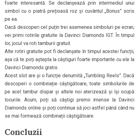
foarte interesantă. Se declanșează prin intermediul unui
simbol cu o piatră prețioasă roz și cuvântul „Bonus” scris
pe ea.
Dacă descoperi cel puțin trei asemenea simboluri pe ecran,
vei primi rotirile gratuite la Davinci Diamonds IGT. În timpul
lor, jocul va roti tamburii gratuit.
Alte rotiri gratuite pot fi declanșate în timpul acestei funcții,
așa că te poți aștepta la câștiguri foarte importante cu ele la
Davinci Diamonds gratis.
Acest slot are și o funcție denumită „Tumbling Reels”. Dacă
descoperi o combinație câștigătoare, toate simbolurile de
pe acel tambur dispar și altele noi aterizează și își ocupă
locurile. Acum, poți să câștigi premii imense la Davinci
Diamonds online și poți continua să joci astfel până când nu
se mai formează combinații câștigătoare.
Concluzii