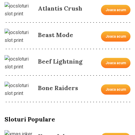
Atlantis Crush
Joaca acum
Beast Mode
Joaca acum
Beef Lightning
Joaca acum
Bone Raiders
Joaca acum
Sloturi Populare