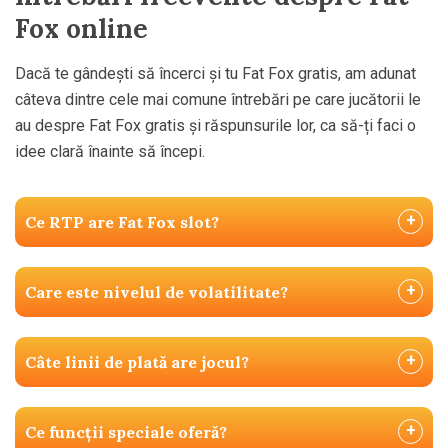
Fox online
Dacă te gândești să încerci și tu Fat Fox gratis, am adunat
câteva dintre cele mai comune întrebări pe care jucătorii le
au despre Fat Fox gratis și răspunsurile lor, ca să-ți faci o
idee clară înainte să începi.
+
Ce RTP are Fat Fox slot?
+
Care este nivelul de volatilitate?
+
Câte linii de plată are jocul?
+
Ce funcții speciale oferă?