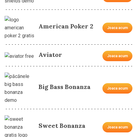
American Poker 2
Joaca acum
Aviator
Joaca acum
Big Bass Bonanza
Joaca acum
Sweet Bonanza
Joaca acum