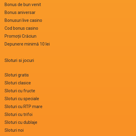
Bonus de bun venit
Bonus aniversar
Bonusuri live casino
Cod bonus casino
Promoții Crăciun
Depunere minimă 10 lei
Sloturi si jocuri
Sloturi gratis
Sloturi clasice
Sloturi cu fructe
Sloturi cu speciale
Sloturi cu RTP mare
Sloturi cu trifoi
Sloturi cu dublaje
Sloturi noi