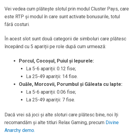
Vei vedea cum plătește slotul prin modul Cluster Pays, care
este RTP și modul în care sunt activate bonusurile, totul
fără costuri.
În acest slot sunt două categorii de simboluri care plătesc
începând cu 5 apariții pe role după cum urmează:
Porcul, Cocoșul, Puiul și Iepurele:
La 5-6 apariții: 0.12 fise;
La 25-49 apariții: 14 fise.
Ouăle, Morcovii, Porumbul și Găleata cu lapte:
La 5-6 apariții: 0.06 fise;
La 25-49 apariții: 7 fise.
Dacă vrei să joci și alte sloturi care plătesc bine, noi îți
recomandăm și alte titluri Relax Gaming, precum
Divine
Anarchy demo.