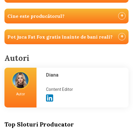
+
Cine este producătorul?
+
Pot juca Fat Fox gratis înainte de bani reali?
Autori
Diana
Content Editor
Autor
Top Sloturi Producator