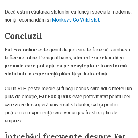
Dacă ești în căutarea sloturilor cu funcții speciale moderne,
noi îți recomandăm și
Monkeys Go Wild slot.
Concluzii
Fat Fox online
este genul de joc care te face să zâmbești
la fiecare rotire. Designul haios,
atmosfera relaxată și
premiile care pot apărea pe neașteptate transformă
slotul într-o experiență plăcută și distractivă.
Cu un RTP peste medie și funcții bonus care aduc mereu un
plus de emoție,
Fat Fox gratis
este potrivit atât pentru cei
care abia descoperă universul sloturilor, cât și pentru
jucătorii cu experiență care vor un joc fresh și plin de
surprize.
Întrebări frecvente despre Fat