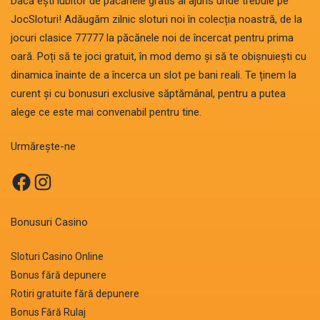
Dacă ești iubitor de păcănele gratis ai ajuns unde trebuie pe
JocSloturi! Adăugăm zilnic sloturi noi în colecția noastră, de la
jocuri clasice 77777 la păcănele noi de încercat pentru prima
oară. Poți să te joci gratuit, în mod demo și să te obișnuiești cu
dinamica înainte de a încerca un slot pe bani reali. Te ținem la
curent și cu bonusuri exclusive săptămânal, pentru a putea
alege ce este mai convenabil pentru tine.
Urmărește-ne
Facebook
Instagram
Bonusuri Casino
Sloturi Casino Online
Bonus fără depunere
Rotiri gratuite fără depunere
Bonus Fără Rulaj