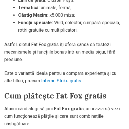
Linii de plată:
Cluster Pays;
Tematică:
animale, fermă;
Câștig Maxim:
x5.000 miza;
Funcții speciale:
Wild, colector, cumpără specială,
rotiri gratuite cu multiplicatori;
Astfel, slotul Fat Fox gratis îți oferă șansa să testezi
mecanismele și funcțiile bonus într-un mediu sigur, fără
presiune.
Este o variantă ideală pentru a compara experiența și cu
alte titluri, precum
Inferno Strike gratis.
Cum plătește Fat Fox gratis
Atunci când alegi să joci
Fat Fox gratis
, ai ocazia să vezi
cum funcționează plățile și care sunt combinațiile
câștigătoare.