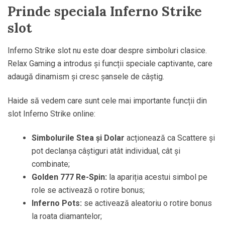
Prinde speciala Inferno Strike
slot
Inferno Strike slot nu este doar despre simboluri clasice.
Relax Gaming a introdus și funcții speciale captivante, care
adaugă dinamism și cresc șansele de câștig.
Haide să vedem care sunt cele mai importante funcții din
slot Inferno Strike online:
Simbolurile Stea și Dolar
acționează ca Scattere și
pot declanșa câștiguri atât individual, cât și
combinate;
Golden 777 Re-Spin:
la apariția acestui simbol pe
role se activează o rotire bonus;
Inferno Pots:
se activează aleatoriu o rotire bonus
la roata diamantelor;