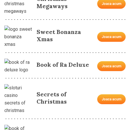
Joaca acum
Megaways
Sweet Bonanza
Joaca acum
Xmas
Book of Ra Deluxe
Joaca acum
Secrets of
Joaca acum
Christmas