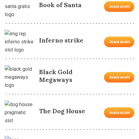
Book of Santa
Joaca acum
Inferno strike
Joaca acum
Black Gold
Joaca acum
Megaways
The Dog House
Joaca acum