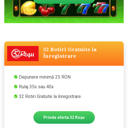
32 Rotiri Gratuite la
Înregistrare
Depunere minimă 25 RON
Rulaj 35x sau 40x
32 Rotiri Gratuite la înregistrare
Prinde oferta 32 Roșu