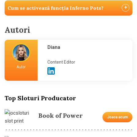
+
Cum se activează funcția Inferno Pots?
Autori
Diana
Content Editor
Autor
Top Sloturi Producator
Book of Power
Joaca acum