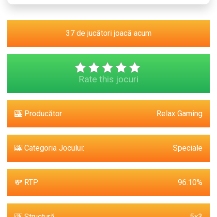
37 de jucători joacă acum
Rate this jocuri
🎰 Producător
Relax Gaming
🎰 Categoria Jocului:
Speciale
💸 RTP
96.10%
🎰 Structură
5x3