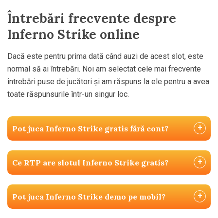
Întrebări frecvente despre
Inferno Strike online
Dacă este pentru prima dată când auzi de acest slot, este
normal să ai întrebări. Noi am selectat cele mai frecvente
întrebări puse de jucători și am răspuns la ele pentru a avea
toate răspunsurile într-un singur loc.
+
Pot juca Inferno Strike gratis fără cont?
+
Ce RTP are slotul Inferno Strike gratis?
+
Pot juca Inferno Strike demo pe mobil?