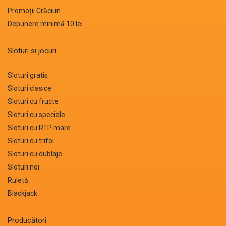
Promoții Crăciun
Depunere minimă 10 lei
Sloturi si jocuri
Sloturi gratis
Sloturi clasice
Sloturi cu fructe
Sloturi cu speciale
Sloturi cu RTP mare
Sloturi cu trifoi
Sloturi cu dublaje
Sloturi noi
Ruletă
Blackjack
Producători