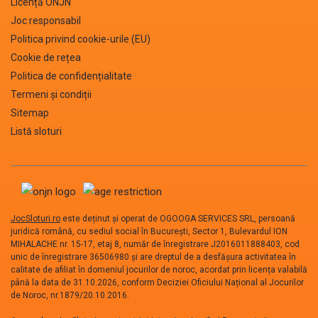
Licență ONJN
Joc responsabil
Politica privind cookie-urile (EU)
Cookie de rețea
Politica de confidențialitate
Termeni și condiții
Sitemap
Listă sloturi
JocSloturi.ro
este deținut și operat de OGOOGA SERVICES SRL, persoană
juridică română, cu sediul social în București, Sector 1, Bulevardul ION
MIHALACHE nr. 15-17, etaj 8, număr de înregistrare J2016011888403, cod
unic de înregistrare 36506980 și are dreptul de a desfășura activitatea în
calitate de afiliat în domeniul jocurilor de noroc, acordat prin licența valabilă
până la data de 31.10.2026, conform Deciziei Oficiului Național al Jocurilor
de Noroc, nr.1879/20.10.2016.