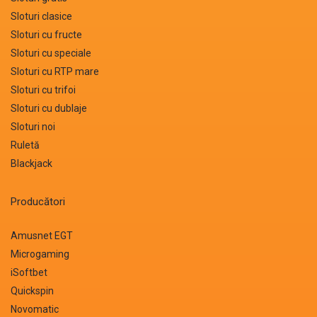
Sloturi clasice
Sloturi cu fructe
Sloturi cu speciale
Sloturi cu RTP mare
Sloturi cu trifoi
Sloturi cu dublaje
Sloturi noi
Ruletă
Blackjack
Producători
Amusnet EGT
Microgaming
iSoftbet
Quickspin
Novomatic