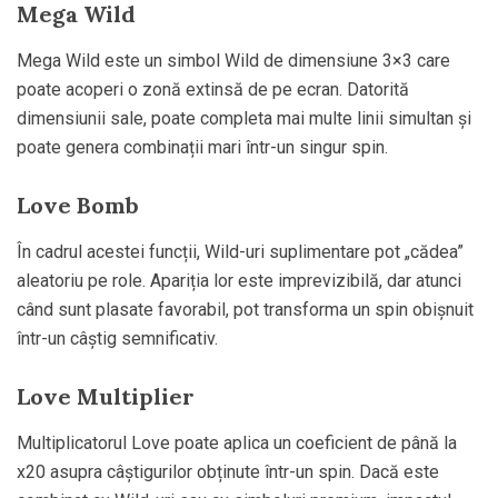
Mega Wild
Mega Wild este un simbol Wild de dimensiune 3×3 care
poate acoperi o zonă extinsă de pe ecran. Datorită
dimensiunii sale, poate completa mai multe linii simultan și
poate genera combinații mari într-un singur spin.
Love Bomb
În cadrul acestei funcții, Wild-uri suplimentare pot „cădea”
aleatoriu pe role. Apariția lor este imprevizibilă, dar atunci
când sunt plasate favorabil, pot transforma un spin obișnuit
într-un câștig semnificativ.
Love Multiplier
Multiplicatorul Love poate aplica un coeficient de până la
x20 asupra câștigurilor obținute într-un spin. Dacă este