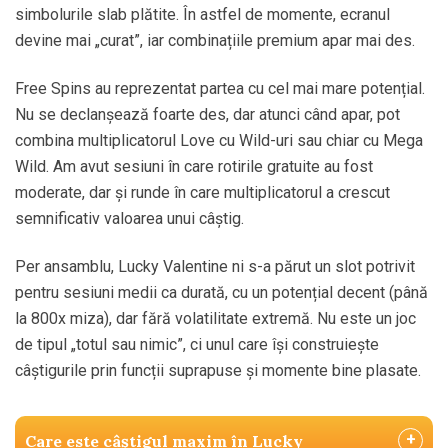
simbolurile slab plătite. În astfel de momente, ecranul
devine mai „curat”, iar combinațiile premium apar mai des.
Free Spins au reprezentat partea cu cel mai mare potențial.
Nu se declanșează foarte des, dar atunci când apar, pot
combina multiplicatorul Love cu Wild-uri sau chiar cu Mega
Wild. Am avut sesiuni în care rotirile gratuite au fost
moderate, dar și runde în care multiplicatorul a crescut
semnificativ valoarea unui câștig.
Per ansamblu, Lucky Valentine ni s-a părut un slot potrivit
pentru sesiuni medii ca durată, cu un potențial decent (până
la 800x miza), dar fără volatilitate extremă. Nu este un joc
de tipul „totul sau nimic”, ci unul care își construiește
câștigurile prin funcții suprapuse și momente bine plasate.
+
Care este câștigul maxim în Lucky