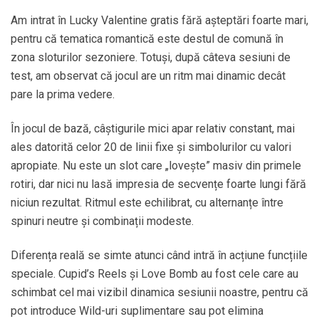
Am intrat în Lucky Valentine gratis fără așteptări foarte mari,
pentru că tematica romantică este destul de comună în
zona sloturilor sezoniere. Totuși, după câteva sesiuni de
test, am observat că jocul are un ritm mai dinamic decât
pare la prima vedere.
În jocul de bază, câștigurile mici apar relativ constant, mai
ales datorită celor 20 de linii fixe și simbolurilor cu valori
apropiate. Nu este un slot care „lovește” masiv din primele
rotiri, dar nici nu lasă impresia de secvențe foarte lungi fără
niciun rezultat. Ritmul este echilibrat, cu alternanțe între
spinuri neutre și combinații modeste.
Diferența reală se simte atunci când intră în acțiune funcțiile
speciale. Cupid’s Reels și Love Bomb au fost cele care au
schimbat cel mai vizibil dinamica sesiunii noastre, pentru că
pot introduce Wild-uri suplimentare sau pot elimina