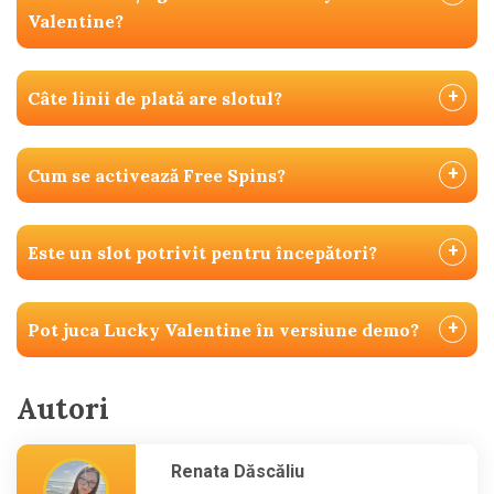
Valentine?
+
Câte linii de plată are slotul?
+
Cum se activează Free Spins?
+
Este un slot potrivit pentru începători?
+
Pot juca Lucky Valentine în versiune demo?
Autori
Renata Dăscăliu