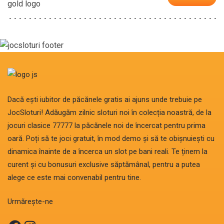
Dacă ești iubitor de păcănele gratis ai ajuns unde trebuie pe
JocSloturi! Adăugăm zilnic sloturi noi în colecția noastră, de la
jocuri clasice 77777 la păcănele noi de încercat pentru prima
oară. Poți să te joci gratuit, în mod demo și să te obișnuiești cu
dinamica înainte de a încerca un slot pe bani reali. Te ținem la
curent și cu bonusuri exclusive săptămânal, pentru a putea
alege ce este mai convenabil pentru tine.
Urmărește-ne