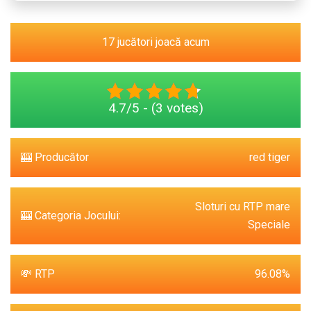
17 jucători joacă acum
4.7/5 - (3 votes)
🎰 Producător
red tiger
Sloturi cu RTP mare
🎰 Categoria Jocului:
Speciale
💸 RTP
96.08%