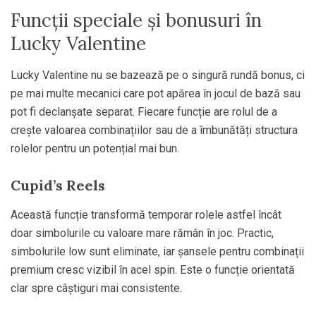
Funcții speciale și bonusuri în
Lucky Valentine
Lucky Valentine nu se bazează pe o singură rundă bonus, ci
pe mai multe mecanici care pot apărea în jocul de bază sau
pot fi declanșate separat. Fiecare funcție are rolul de a
crește valoarea combinațiilor sau de a îmbunătăți structura
rolelor pentru un potențial mai bun.
Cupid’s Reels
Această funcție transformă temporar rolele astfel încât
doar simbolurile cu valoare mare rămân în joc. Practic,
simbolurile low sunt eliminate, iar șansele pentru combinații
premium cresc vizibil în acel spin. Este o funcție orientată
clar spre câștiguri mai consistente.