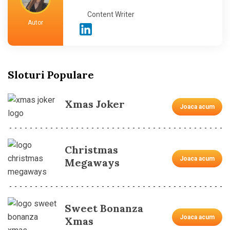
Content Writer
Autor
Sloturi Populare
Xmas Joker
Joaca acum
Christmas
Joaca acum
Megaways
Sweet Bonanza
Joaca acum
Xmas