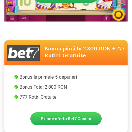
Bonus până la 2.800 RON + 777
Rotiri Gratuite
Bonus la primele 5 depuneri
Bonus Total 2.800 RON
777 Rotiri Gratuite
Prinde oferta Bet7 Casino