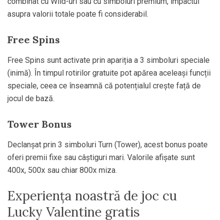
combinat cu Wild-uri sau cu simboluri premium, impactul
asupra valorii totale poate fi considerabil.
Free Spins
Free Spins sunt activate prin apariția a 3 simboluri speciale
(inimă). În timpul rotirilor gratuite pot apărea aceleași funcții
speciale, ceea ce înseamnă că potențialul crește față de
jocul de bază.
Tower Bonus
Declanșat prin 3 simboluri Turn (Tower), acest bonus poate
oferi premii fixe sau câștiguri mari. Valorile afișate sunt
400x, 500x sau chiar 800x miza.
Experiența noastră de joc cu
Lucky Valentine gratis