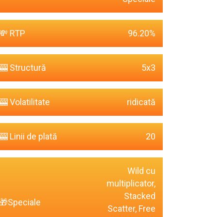
💸 RTP
96.20%
🎰 Structură
5x3
🎰 Volatilitate
ridicată
🎰 Linii de plată
20
Wild cu
multiplicator,
Stacked
🎁Speciale
Scatter, Free