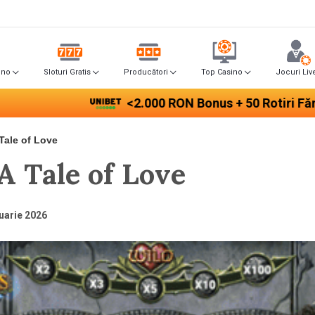
ino
Sloturi Gratis
Producători
Top Casino
Jocuri Liv
 Bonus + 50 Rotiri Fără Rulaj + 175 Rotiri cu Rulaj Mic 
Tale of Love
 A Tale of Love
uarie 2026