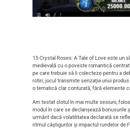
15 Crystal Roses: A Tale of Love este un s
medievală cu o poveste romantică centrată p
pe care trebuie să îi colecteze pentru a d
rotiri, jocul transmite senzația unui produs
o tematică clar conturată, fără elemente 
Am testat slotul în mai multe sesiuni, folos
modul în care se declanșează bonusurile și 
urmărit dacă volatilitatea declarată se refle
ritmul câștigurilor și impactul rundelor de 