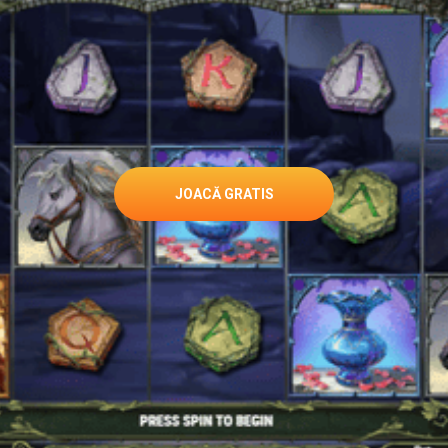
JOACĂ GRATIS