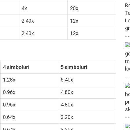
4x
20x
2.40x
12x
2.40x
12x
4 simboluri
5 simboluri
1.28x
6.40x
0.96x
4.80x
0.96x
4.80x
0.64x
3.20x
0.64x
3.20x