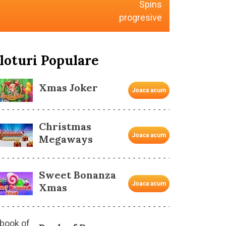
Spins
progresive
loturi Populare
Xmas Joker
Joaca acum
Christmas
Joaca acum
Megaways
Sweet Bonanza
Joaca acum
Xmas