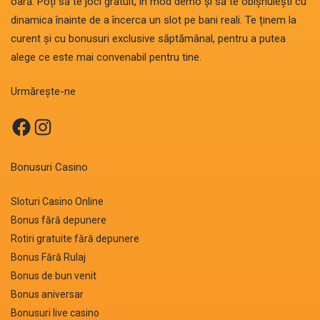
oară. Poți să te joci gratuit, în mod demo și să te obișnuiești cu
dinamica înainte de a încerca un slot pe bani reali. Te ținem la
curent și cu bonusuri exclusive săptămânal, pentru a putea
alege ce este mai convenabil pentru tine.
Urmărește-ne
Facebook
Instagram
Bonusuri Casino
Sloturi Casino Online
Bonus fără depunere
Rotiri gratuite fără depunere
Bonus Fără Rulaj
Bonus de bun venit
Bonus aniversar
Bonusuri live casino