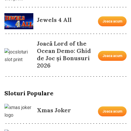
Jewels 4 All
Joaca acum
Joacă Lord of the
Ocean Demo: Ghid
Joaca acum
de Joc și Bonusuri
2026
Sloturi Populare
Xmas Joker
Joaca acum