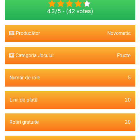
4.3/5 - (42 votes)
🎰 Producător
Novomatic
🎰 Categoria Jocului:
Fructe
Număr de role
5
Linii de plată
20
Rotiri gratuite
20