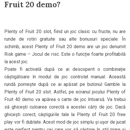
Fruit 20 demo?
Plenty of Fruit 20 slot, fiind un joc clasic cu fructe, nu are
runde de rotiri gratuite sau alte bonusuri speciale. În
schimb, acest Plenty of Fruit 20 demo are un joc denumit
Risk game – Jocul de risc. Este o funcție foarte profitabilă
la acest joc.
Poate fi activată după ce ai descoperit o combinație
câștigătoare în modul de joc controlat manual. Această
rundă pornește după ce ai apăsat pe butonul Gamble la
Plenty of Fruit 20 slot. Astfel, pe ecranul jocului Plenty of
Fruit 40 demo va apărea o carte de joc întoarsă. Va trebui
să ghicești culoarea corectă a acestei cărți de joc. Dacă
ghicești corect, câștigurile tale la Plenty of Fruit 20 free
play vor fi dublate. Acest mod de joc simplu și ușor de jucat
este perfect pentru cei care vor să câștige în stil mare și