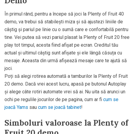
Demo
În primul rând, pentru a începe să joci la Plenty of Fruit 40
demo, va trebui să stabilești miza și să ajustezi liniile de
câștig și pariul pe linie cu o sumă care e confortabilă pentru
tine. Vei putea să vezi pariul plasat la Plenty of Fruit 20 free
play tot timpul, acesta fiind afișat pe ecran. Creditul tău
actual și ultimul câștig sunt afișate și ele lângă căsuța cu
mesaje. Aceasta din urmă afișează mesaje care te ajută să
joci.
Poți să alegi rotirea automată a tamburilor la Plenty of Fruit
20 demo. Dacă vrei acest lucru, apasă pe butonul Autoplay
și alege câte rotiri automate vrei să ai. Nu uita să arunci un
ochi pe regulile jocurilor de pe pagina, cum ar fi
cum se
joacă Yams
sau
cum se joacă tabinet
!
Simboluri valoroase la Plenty of
Fruit 20 demo