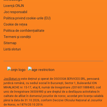
Licență ONJN
Joc responsabil
Politica privind cookie-urile (EU)
Cookie de rețea
Politica de confidențialitate
Termeni și condiții
Sitemap
Listă sloturi
JocSloturi.ro
este deținut și operat de OGOOGA SERVICES SRL, persoană
juridică română, cu sediul social în București, Sector 1, Bulevardul ION
MIHALACHE nr. 15-17, etaj 8, număr de înregistrare J2016011888403, cod
unic de înregistrare 36506980 și are dreptul de a desfășura activitatea în
calitate de afiliat în domeniul jocurilor de noroc, acordat prin licența valabilă
până la data de 31.10.2026, conform Deciziei Oficiului Național al Jocurilor
de Noroc, nr.1879/20.10.2016.