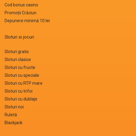
Cod bonus casino
Promoții Crăciun
Depunere minimă 10 lei
Sloturi si jocuri
Sloturi gratis
Sloturi clasice
Sloturi cu fructe
Sloturi cu speciale
Sloturi cu RTP mare
Sloturi cu trifoi
Sloturi cu dublaje
Sloturi noi
Ruletă
Blackjack