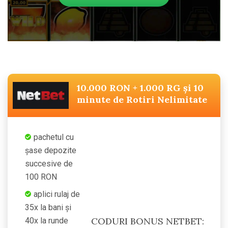
10.000 RON + 1.000 RG și 10
minute de Rotiri Nelimitate
pachetul cu
șase depozite
succesive de
100 RON
aplici rulaj de
35x la bani și
CODURI BONUS NETBET:
40x la runde