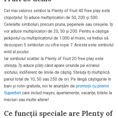
Cel mai valoros simbol la Plenty of Fruit 40 free play este
clopoțelul. Îți aduce multiplicatori de 50, 200 și 500.
Celelalte simboluri, precum pruna, pepenele sau cireșele, îți
vor aduce multiplicatori de 20, 50 și 200. Pentru a câștiga
jackpotul cu multiplicatorul de 1.000 al mizei, va trebui să
descoperi 5 simboluri cu cifra roșie 7. Acesta este simbolul
wild al jocului.
Iar simbolul scatter la Plenty of Fruit 20 free play este
steluța. Îți aduce plăți când apare oriunde pe ecranul
slotului, indiferent de liniile de câștig. Steluța îți multiplică
pariul total de 10, 50 sau 250 de ori. Pe lângă câștigurile în
bani și rotiri gratuite, noi te anunțăm de
promoții cu premii
Superbet
care includ mașini, apartamente, vacanțe, bilete la
meciuri sau multe altele!
Ce funcții speciale are Plenty of