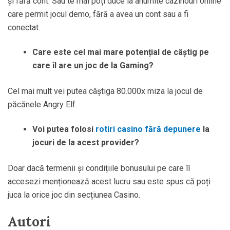
și fără cont. Sau te mai poți duce la anumite cazinouri online
care permit jocul demo, fără a avea un cont sau a fi
conectat.
Care este cel mai mare potențial de câștig pe
care îl are un joc de la Gaming?
Cel mai mult vei putea câștiga 80.000x miza la jocul de
păcănele Angry Elf.
Voi putea folosi
rotiri casino fără depunere
la
jocuri de la acest provider?
Doar dacă termenii și condițiile bonusului pe care îl
accesezi menționează acest lucru sau este spus că poți
juca la orice joc din secțiunea Casino.
Autori