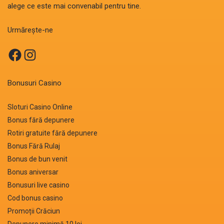
alege ce este mai convenabil pentru tine.
Urmărește-ne
Facebook
Instagram
Bonusuri Casino
Sloturi Casino Online
Bonus fără depunere
Rotiri gratuite fără depunere
Bonus Fără Rulaj
Bonus de bun venit
Bonus aniversar
Bonusuri live casino
Cod bonus casino
Promoții Crăciun
Depunere minimă 10 lei