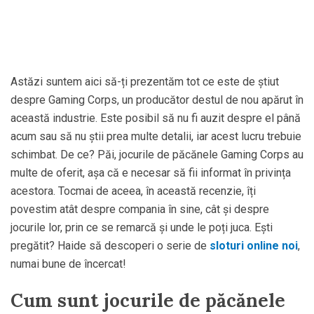
Astăzi suntem aici să-ți prezentăm tot ce este de știut
despre Gaming Corps, un producător destul de nou apărut în
această industrie. Este posibil să nu fi auzit despre el până
acum sau să nu știi prea multe detalii, iar acest lucru trebuie
schimbat. De ce? Păi, jocurile de păcănele Gaming Corps au
multe de oferit, așa că e necesar să fii informat în privința
acestora. Tocmai de aceea, în această recenzie, îți
povestim atât despre compania în sine, cât și despre
jocurile lor, prin ce se remarcă și unde le poți juca. Ești
pregătit? Haide să descoperi o serie de
sloturi online noi
,
numai bune de încercat!
Cum sunt jocurile de păcănele