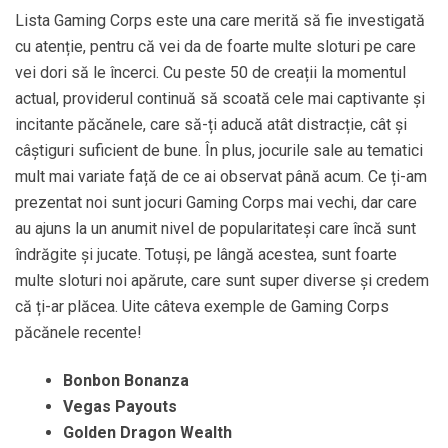
Lista Gaming Corps este una care merită să fie investigată
cu atenție, pentru că vei da de foarte multe sloturi pe care
vei dori să le încerci. Cu peste 50 de creații la momentul
actual, providerul continuă să scoată cele mai captivante și
incitante păcănele, care să-ți aducă atât distracție, cât și
câștiguri suficient de bune. În plus, jocurile sale au tematici
mult mai variate față de ce ai observat până acum. Ce ți-am
prezentat noi sunt jocuri Gaming Corps mai vechi, dar care
au ajuns la un anumit nivel de popularitateși care încă sunt
îndrăgite și jucate. Totuși, pe lângă acestea, sunt foarte
multe sloturi noi apărute, care sunt super diverse și credem
că ți-ar plăcea. Uite câteva exemple de Gaming Corps
păcănele recente!
Bonbon Bonanza
Vegas Payouts
Golden Dragon Wealth