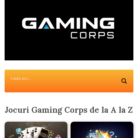
Jocuri Gaming Corps de la A la Z