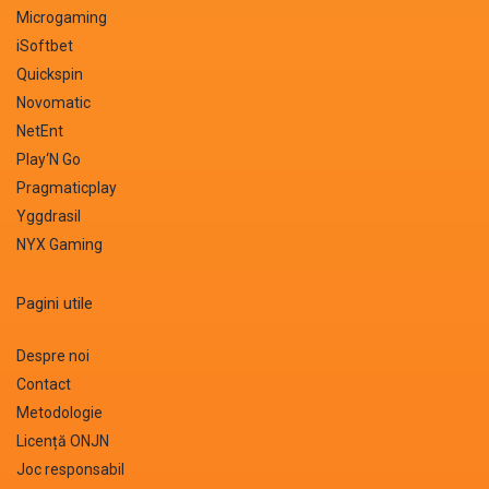
Microgaming
iSoftbet
Quickspin
Novomatic
NetEnt
Play‘N Go
Pragmaticplay
Yggdrasil
NYX Gaming
Pagini utile
Despre noi
Contact
Metodologie
Licență ONJN
Joc responsabil