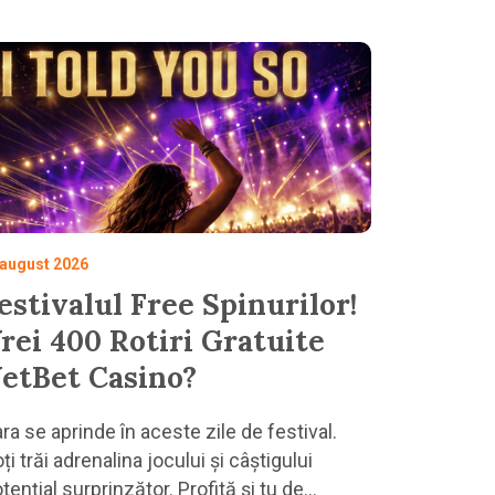
 august 2026
estivalul Free Spinurilor!
rei 400 Rotiri Gratuite
etBet Casino?
ra se aprinde în aceste zile de festival.
ți trăi adrenalina jocului și câștigului
tențial surprinzător. Profită și tu de…