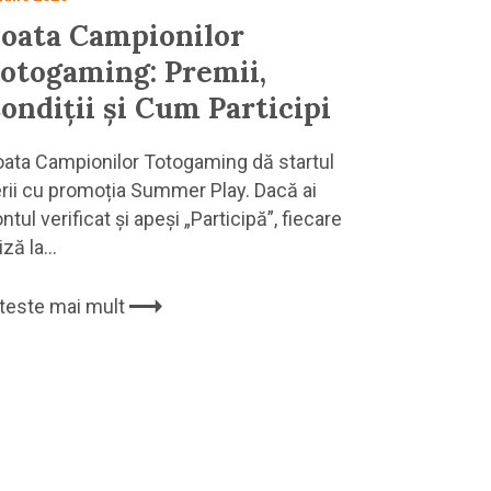
oata Campionilor
otogaming: Premii,
ondiții și Cum Participi
ata Campionilor Totogaming dă startul
rii cu promoția Summer Play. Dacă ai
ntul verificat și apeși „Participă”, fiecare
ză la…
teste mai mult