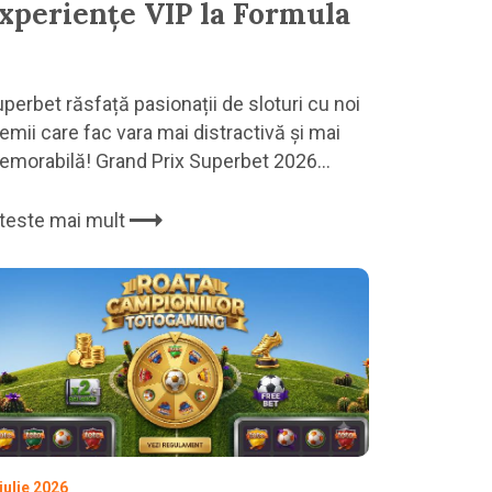
xperiențe VIP la Formula
perbet răsfață pasionații de sloturi cu noi
emii care fac vara mai distractivă și mai
morabilă! Grand Prix Superbet 2026…
teste mai mult
iulie 2026