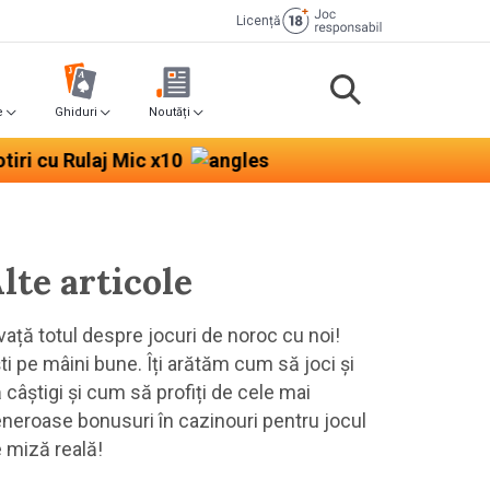
Licență
e
Ghiduri
Noutăți
<2.000 RON Bo
lte articole
vață totul despre jocuri de noroc cu noi!
ti pe mâini bune. Îți arătăm cum să joci și
 câștigi și cum să profiți de cele mai
neroase bonusuri în cazinouri pentru jocul
 miză reală!