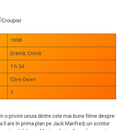
1998
Dramă, Crimă
1 h 34
Clive Owen
7
m o privire unuia dintre cele mai bune filme despre
a îl are în prima plan pe Jack Manfred, un scriitor