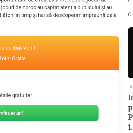
 jocuri de noroc au captat atenția publicului și au
Ci
ălătorii în timp și hai să descoperim împreună cele
s de Bun Venit
tiri Gratis
4
irile gratuite!
I
p
rofită acum!
P
1