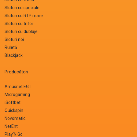
Sloturi cu speciale
Sloturi cu RTP mare
Sloturi cu trifoi
Sloturi cu dublaje
Sloturi noi
Ruletă
Blackjack
Producători
Amusnet EGT
Microgaming
iSoftbet
Quickspin
Novomatic
NetEnt
Play‘N Go