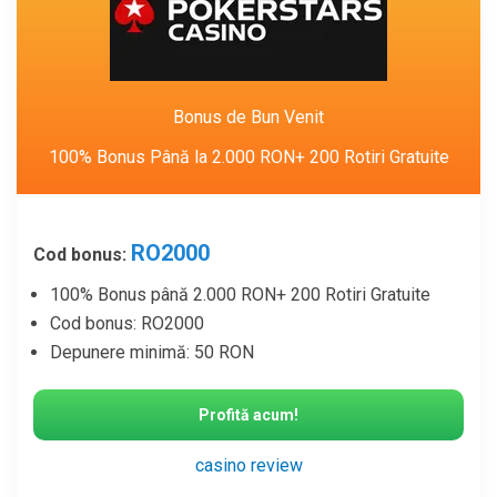
Bonus de Bun Venit
100% Bonus Până la 2.000 RON+ 200 Rotiri Gratuite
RO2000
Cod bonus:
100% Bonus până 2.000 RON+ 200 Rotiri Gratuite
Cod bonus: RO2000
Depunere minimă: 50 RON
Profită acum!
casino review