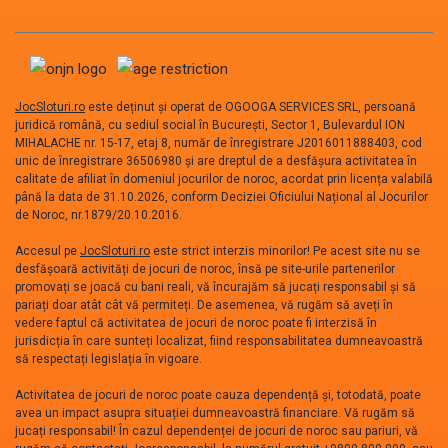
JocSloturi.ro
este deținut și operat de OGOOGA SERVICES SRL, persoană
juridică română, cu sediul social în București, Sector 1, Bulevardul ION
MIHALACHE nr. 15-17, etaj 8, număr de înregistrare J2016011888403, cod
unic de înregistrare 36506980 și are dreptul de a desfășura activitatea în
calitate de afiliat în domeniul jocurilor de noroc, acordat prin licența valabilă
până la data de 31.10.2026, conform Deciziei Oficiului Național al Jocurilor
de Noroc, nr.1879/20.10.2016.
Accesul pe
JocSloturi.ro
este strict interzis minorilor! Pe acest site nu se
desfășoară activități de jocuri de noroc, însă pe site-urile partenerilor
promovați se joacă cu bani reali, vă încurajăm să jucați responsabil și să
pariați doar atât cât vă permiteți. De asemenea, vă rugăm să aveți în
vedere faptul că activitatea de jocuri de noroc poate fi interzisă în
jurisdicția în care sunteți localizat, fiind responsabilitatea dumneavoastră
să respectați legislația în vigoare.
Activitatea de jocuri de noroc poate cauza dependență și, totodată, poate
avea un impact asupra situației dumneavoastră financiare. Vă rugăm să
jucați responsabil! În cazul dependenței de jocuri de noroc sau pariuri, vă