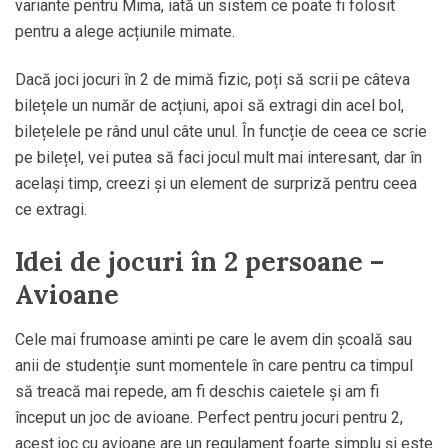
variante pentru Mima, iată un sistem ce poate fi folosit
pentru a alege acțiunile mimate.
Dacă joci jocuri în 2 de mimă fizic, poți să scrii pe câteva
bilețele un număr de acțiuni, apoi să extragi din acel bol,
bilețelele pe rând unul câte unul. În funcție de ceea ce scrie
pe bilețel, vei putea să faci jocul mult mai interesant, dar în
același timp, creezi și un element de surpriză pentru ceea
ce extragi.
Idei de jocuri în 2 persoane –
Avioane
Cele mai frumoase aminti pe care le avem din școală sau
anii de studenție sunt momentele în care pentru ca timpul
să treacă mai repede, am fi deschis caietele și am fi
început un joc de avioane. Perfect pentru jocuri pentru 2,
acest joc cu avioane are un regulament foarte simplu și este