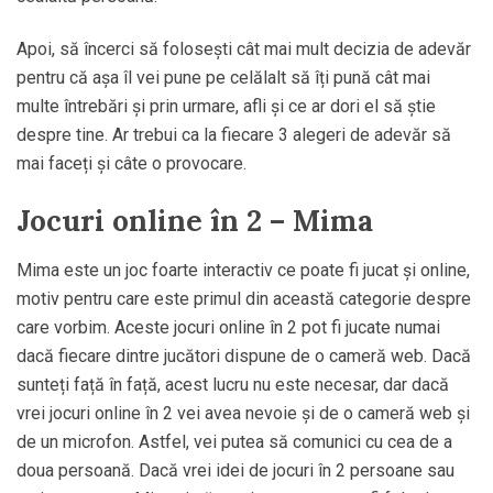
Apoi, să încerci să folosești cât mai mult decizia de adevăr
pentru că așa îl vei pune pe celălalt să îți pună cât mai
multe întrebări și prin urmare, afli și ce ar dori el să știe
despre tine. Ar trebui ca la fiecare 3 alegeri de adevăr să
mai faceți și câte o provocare.
Jocuri online în 2 – Mima
Mima este un joc foarte interactiv ce poate fi jucat și online,
motiv pentru care este primul din această categorie despre
care vorbim. Aceste jocuri online în 2 pot fi jucate numai
dacă fiecare dintre jucători dispune de o cameră web. Dacă
sunteți față în față, acest lucru nu este necesar, dar dacă
vrei jocuri online în 2 vei avea nevoie și de o cameră web și
de un microfon. Astfel, vei putea să comunici cu cea de a
doua persoană. Dacă vrei idei de jocuri în 2 persoane sau