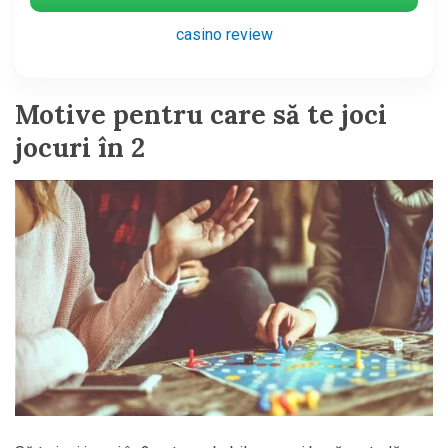
casino review
Motive pentru care să te joci
jocuri în 2