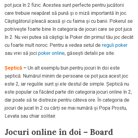
pot juca în 2 fizic. Acestea sunt perfecte pentru jucătorii
care trebuie neapărat să pună și o miză importantă în joc.
Câștigătorul pleacă acasă și cu faima și cu banii. Pokerul se
potrivește foarte bine în categoria de jocuri care se pot juca
în 2. Nu vei putea să câștigi la Poker din primul tău joc decât
cu foarte mult noroc. Pentru a vedea setul de
reguli poker
sau vrei să joci
poker online
, găsești detalii pe site.
Șeptică
–
Un alt exemplu bun pentru jocuri în doi este
șeptică. Numărul minim de persoane ce pot juca acest joc
este 2, iar regulile sunt și ele destul de simple. Șeptică nu
este popular ca făcând parte din categoria jocuri online în 2,
dar poate să te distreze pentru câteva ore. În categoria de
jocuri de jucat în 2 cu cărți se mai numără și Popa Prostu,
Levata sau chiar solitair.
Jocuri online în doi – Board