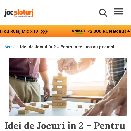
Main
Men
<2.000 RON Bonus + 50 Rotiri Fără Rulaj + 1
Acasă
Idei de Jocuri în 2 – Pentru a te juca cu prietenii
Idei de Jocuri în 2 – Pentru