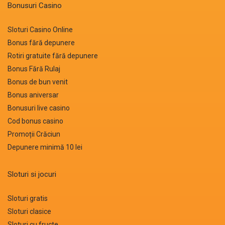
Bonusuri Casino
Sloturi Casino Online
Bonus fără depunere
Rotiri gratuite fără depunere
Bonus Fără Rulaj
Bonus de bun venit
Bonus aniversar
Bonusuri live casino
Cod bonus casino
Promoții Crăciun
Depunere minimă 10 lei
Sloturi si jocuri
Sloturi gratis
Sloturi clasice
Sloturi cu fructe