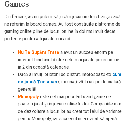
Games
Din fericire, acum putem să jucăm jocuri în doi chiar și dacă
ne referim la board games. Au fost construite platforme de
gaming online pline de jocuri online în doi mai mult decât
perfecte pentru a fi jucate oricând.
Nu Te Supăra Frate
a avut un succes enorm pe
internet fiind unul dintre cele mai jucate jocuri online
în 2 din această categorie.
Dacă ai mulți prieteni de distrat, interesează-te
cum
se joacă Țomapan
și adunați-vă la un joc de cultură
generală!
Monopoly
este cel mai popular board game ce
poate fi jucat și în jocuri online în doi. Companiile mari
de dezvoltare a jocurilor au creat tot felul de variante
pentru Monopoly, iar succesul nu a ezitat să apară.