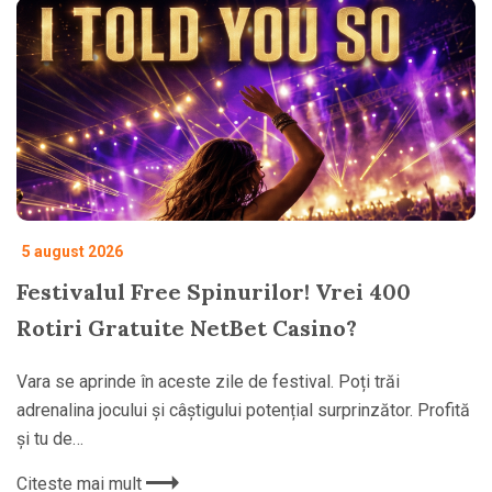
5 august 2026
Festivalul Free Spinurilor! Vrei 400
Rotiri Gratuite NetBet Casino?
Vara se aprinde în aceste zile de festival. Poți trăi
adrenalina jocului și câștigului potențial surprinzător. Profită
și tu de…
Citeste mai mult