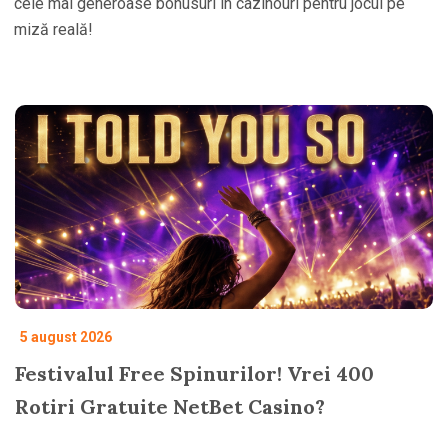
cele mai generoase bonusuri în cazinouri pentru jocul pe
miză reală!
5 august 2026
Festivalul Free Spinurilor! Vrei 400
Rotiri Gratuite NetBet Casino?