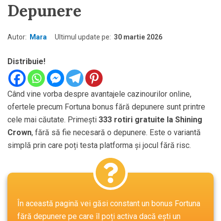
Depunere
Autor:
Mara
Ultimul update pe:
30 martie 2026
Distribuie!
Când vine vorba despre avantajele cazinourilor online,
ofertele precum Fortuna bonus fără depunere sunt printre
cele mai căutate. Primești
333 rotiri gratuite la Shining
Crown
, fără să fie necesară o depunere. Este o variantă
simplă prin care poți testa platforma și jocul fără risc.
În această pagină vei găsi constant un bonus Fortuna
fără depunere pe care îl poți activa dacă ești un