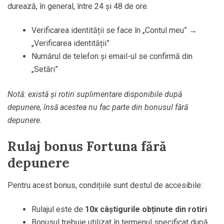
durează, în general, între 24 și 48 de ore.
Verificarea identității se face în „Contul meu” →
„Verificarea identității”
Numărul de telefon și email-ul se confirmă din
„Setări”
Notă: există și rotiri suplimentare disponibile după
depunere, însă acestea nu fac parte din bonusul fără
depunere.
Rulaj bonus Fortuna fără
depunere
Pentru acest bonus, condițiile sunt destul de accesibile:
Rulajul este de
10x câștigurile obținute din rotiri
Bonusul trebuie utilizat în termenul specificat după