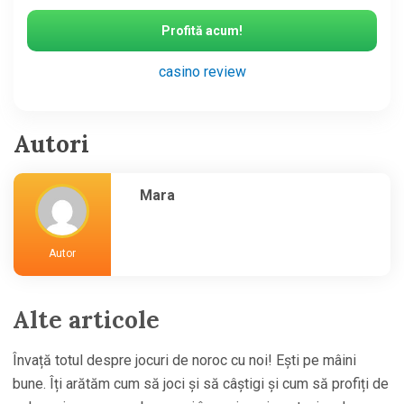
Profită acum!
casino review
Autori
Mara
Autor
Alte articole
Învață totul despre jocuri de noroc cu noi! Ești pe mâini
bune. Îți arătăm cum să joci și să câștigi și cum să profiți de