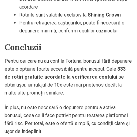
acordare
Rotirile sunt valabile exclusiv la
Shining Crown
Pentru retragerea câștigurilor, poate fi necesară o
depunere minimă, conform regulilor cazinoului
Concluzii
Pentru cei care nu au cont la Fortuna, bonusul fără depunere
este o opțiune foarte accesibilă pentru început. Cele
333
de rotiri gratuite acordate la verificarea contului
se
obțin ușor, iar rulajul de 10x este mai prietenos decât la
multe alte promoții similare.
În plus, nu este necesară o depunere pentru a activa
bonusul, ceea ce îl face potrivit pentru testarea platformei
fără risc. Per total, este o ofertă simplă, cu condiții clare și
ușor de îndeplinit.