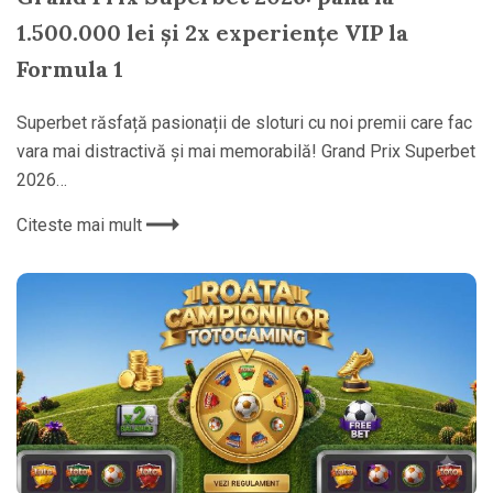
1.500.000 lei și 2x experiențe VIP la
Formula 1
Superbet răsfață pasionații de sloturi cu noi premii care fac
vara mai distractivă și mai memorabilă! Grand Prix Superbet
2026…
Citeste mai mult