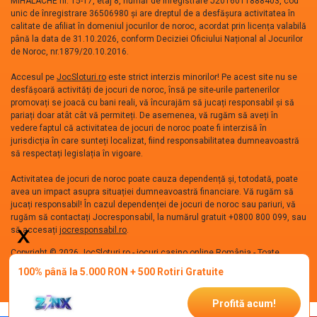
MIHALACHE nr. 15-17, etaj 8, număr de înregistrare J2016011888403, cod
unic de înregistrare 36506980 și are dreptul de a desfășura activitatea în
calitate de afiliat în domeniul jocurilor de noroc, acordat prin licența valabilă
până la data de 31.10.2026, conform Deciziei Oficiului Național al Jocurilor
de Noroc, nr.1879/20.10.2016.
Accesul pe
JocSloturi.ro
este strict interzis minorilor! Pe acest site nu se
desfășoară activități de jocuri de noroc, însă pe site-urile partenerilor
promovați se joacă cu bani reali, vă încurajăm să jucați responsabil și să
pariați doar atât cât vă permiteți. De asemenea, vă rugăm să aveți în
vedere faptul că activitatea de jocuri de noroc poate fi interzisă în
jurisdicția în care sunteți localizat, fiind responsabilitatea dumneavoastră
să respectați legislația în vigoare.
Activitatea de jocuri de noroc poate cauza dependență și, totodată, poate
avea un impact asupra situației dumneavoastră financiare. Vă rugăm să
jucați responsabil! În cazul dependenței de jocuri de noroc sau pariuri, vă
rugăm să contactați Jocresponsabil, la numărul gratuit +0800 800 099, sau
să accesați
jocresponsabil.ro
.
Copyright © 2026 JocSloturi.ro - jocuri casino online România - Toate
drepturile rezervate
100% până la 5.000 RON + 500 Rotiri Gratuite
Profită acum!