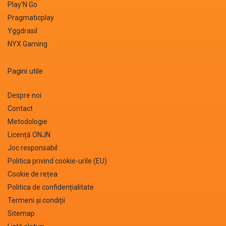
Play‘N Go
Pragmaticplay
Yggdrasil
NYX Gaming
Pagini utile
Despre noi
Contact
Metodologie
Licență ONJN
Joc responsabil
Politica privind cookie-urile (EU)
Cookie de rețea
Politica de confidențialitate
Termeni și condiții
Sitemap