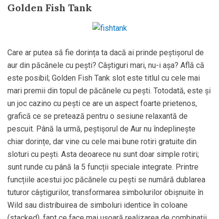
Golden Fish Tank
Care ar putea să fie dorința ta dacă ai prinde peștișorul de
aur din păcănele cu pești? Câștiguri mari, nu-i așa? Află că
este posibil; Golden Fish Tank slot este titlul cu cele mai
mari premii din topul de păcănele cu pești. Totodată, este și
un joc cazino cu pești ce are un aspect foarte prietenos,
grafică ce se pretează pentru o sesiune relaxantă de
pescuit. Până la urmă, peștișorul de Aur nu îndeplinește
chiar dorințe, dar vine cu cele mai bune rotiri gratuite din
sloturi cu pești. Asta deoarece nu sunt doar simple rotiri;
sunt runde cu până la 5 funcții speciale integrate. Printre
funcțiile acestui joc păcănele cu pești se numără dublarea
tuturor câștigurilor, transformarea simbolurilor obișnuite în
Wild sau distribuirea de simboluri identice în coloane
(stacked), fapt ce face mai ușoară realizarea de combinații