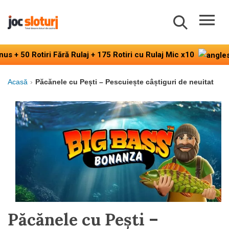
Main
Men
<2
ă Rulaj + 175 Rotiri cu Rulaj Mic x10
Acasă
Păcănele cu Pești – Pescuiește câștiguri de neuitat
Păcănele cu Pești –