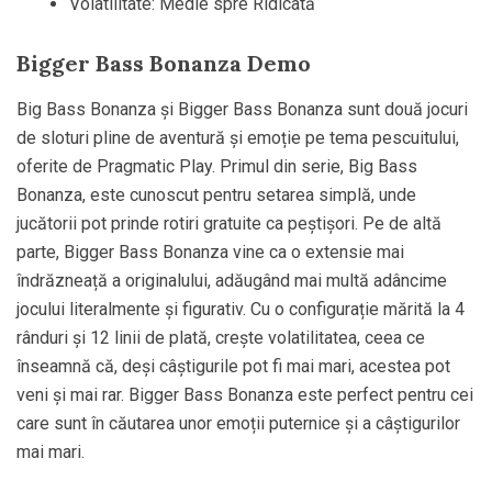
Volatilitate: Medie spre Ridicată
Bigger Bass Bonanza Demo
Big Bass Bonanza și Bigger Bass Bonanza sunt două jocuri
de sloturi pline de aventură și emoție pe tema pescuitului,
oferite de Pragmatic Play. Primul din serie, Big Bass
Bonanza, este cunoscut pentru setarea simplă, unde
jucătorii pot prinde rotiri gratuite ca peștișori. Pe de altă
parte, Bigger Bass Bonanza vine ca o extensie mai
îndrăzneață a originalului, adăugând mai multă adâncime
jocului literalmente și figurativ. Cu o configurație mărită la 4
rânduri și 12 linii de plată, crește volatilitatea, ceea ce
înseamnă că, deși câștigurile pot fi mai mari, acestea pot
veni și mai rar. Bigger Bass Bonanza este perfect pentru cei
care sunt în căutarea unor emoții puternice și a câștigurilor
mai mari.