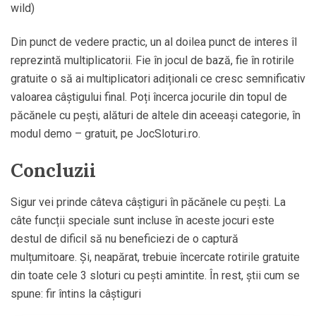
wild)
Din punct de vedere practic, un al doilea punct de interes îl
reprezintă multiplicatorii. Fie în jocul de bază, fie în rotirile
gratuite o să ai multiplicatori adiționali ce cresc semnificativ
valoarea câștigului final. Poți încerca jocurile din topul de
păcănele cu pești, alături de altele din aceeași categorie, în
modul demo – gratuit, pe JocSloturi.ro.
Concluzii
Sigur vei prinde câteva câștiguri în păcănele cu pești. La
câte funcții speciale sunt incluse în aceste jocuri este
destul de dificil să nu beneficiezi de o captură
mulțumitoare. Și, neapărat, trebuie încercate rotirile gratuite
din toate cele 3 sloturi cu pești amintite. În rest, știi cum se
spune: fir întins la câștiguri