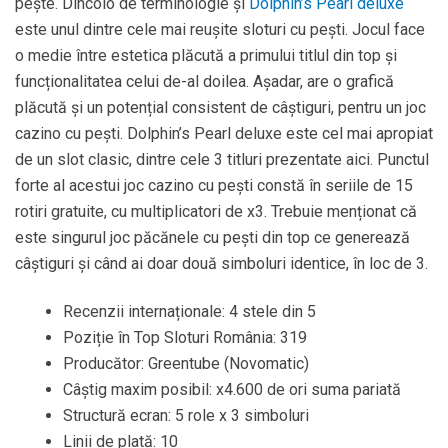
pește. Dincolo de terminologie și
Dolphin’s Pearl deluxe
este unul dintre cele mai reușite sloturi cu pești. Jocul face
o medie între estetica plăcută a primului titlul din top și
funcționalitatea celui de-al doilea. Așadar, are o grafică
plăcută și un potențial consistent de câștiguri, pentru un joc
cazino cu pești. Dolphin’s Pearl deluxe este cel mai apropiat
de un slot clasic, dintre cele 3 titluri prezentate aici. Punctul
forte al acestui joc cazino cu pești constă în seriile de 15
rotiri gratuite, cu multiplicatori de x3. Trebuie menționat că
este singurul joc păcănele cu pești din top ce generează
câștiguri și când ai doar două simboluri identice, în loc de 3.
Recenzii internaționale: 4 stele din 5
Poziție în Top Sloturi România: 319
Producător: Greentube (Novomatic)
Câștig maxim posibil: x4.600 de ori suma pariată
Structură ecran: 5 role x 3 simboluri
Linii de plată: 10