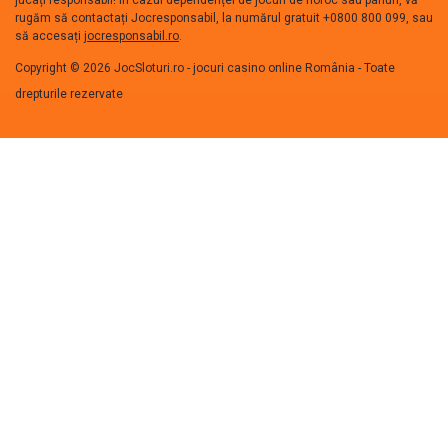
jucați responsabil! În cazul dependenței de jocuri de noroc sau pariuri, vă
rugăm să contactați Jocresponsabil, la numărul gratuit +0800 800 099, sau
să accesați
jocresponsabil.ro
.
Copyright © 2026 JocSloturi.ro - jocuri casino online România - Toate
drepturile rezervate