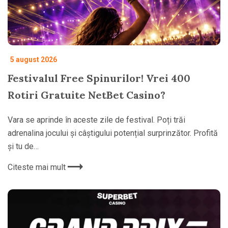
5 august 2026
Festivalul Free Spinurilor! Vrei 400
Rotiri Gratuite NetBet Casino?
Vara se aprinde în aceste zile de festival. Poți trăi
adrenalina jocului și câștigului potențial surprinzător. Profită
și tu de…
Citeste mai mult