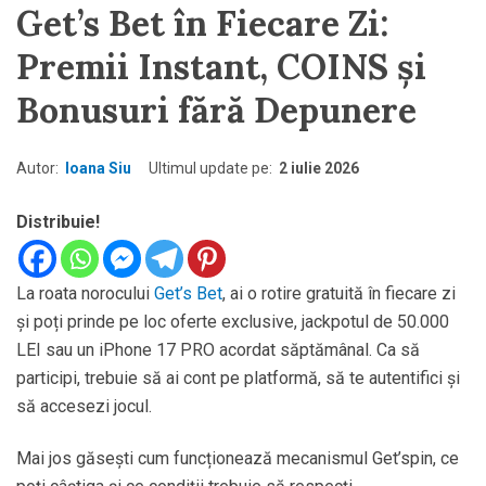
Get’s Bet în Fiecare Zi:
Premii Instant, COINS și
Bonusuri fără Depunere
Autor:
Ioana Siu
Ultimul update pe:
2 iulie 2026
Distribuie!
La roata norocului
Get’s Bet
, ai o rotire gratuită în fiecare zi
și poți prinde pe loc oferte exclusive, jackpotul de 50.000
LEI sau un iPhone 17 PRO acordat săptămânal. Ca să
participi, trebuie să ai cont pe platformă, să te autentifici și
să accesezi jocul.
Mai jos găsești cum funcționează mecanismul Get’spin, ce