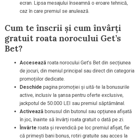
ecran. Lipsa mesajului înseamnă o eroare tehnică,
caz în care premiul se anulează.
Cum te înscrii și cum învârți
gratuit roata norocului Get’s
Bet?
Accesează
roata norocului Get’s Bet din secțiunea
de jocuri, din meniul principal sau direct din categoria
promoțiilor dedicate.
Deschide
pagina promoției și uită-te la bonusurile
active, inclusiv la șansa pentru oferte exclusive,
jackpotul de 50.000 LEI sau premiul săptămânal.
Activează
bonusul din butonul sau opțiunea afișată
în joc, înainte să învârți roata gratuit o dată pe zi.
Învârte
roata și revendică pe loc premiul afișat, fie
că primești bani bonus, rotiri gratuite sau acces la