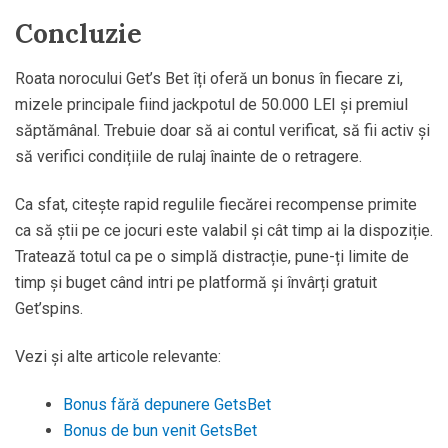
Concluzie
Roata norocului Get’s Bet îți oferă un bonus în fiecare zi,
mizele principale fiind jackpotul de 50.000 LEI și premiul
săptămânal. Trebuie doar să ai contul verificat, să fii activ și
să verifici condițiile de rulaj înainte de o retragere.
Ca sfat, citește rapid regulile fiecărei recompense primite
ca să știi pe ce jocuri este valabil și cât timp ai la dispoziție.
Tratează totul ca pe o simplă distracție, pune-ți limite de
timp și buget când intri pe platformă și învârți gratuit
Get’spins.
Vezi și alte articole relevante:
Bonus fără depunere GetsBet
Bonus de bun venit GetsBet