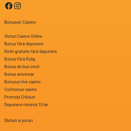
Facebook
Instagram
Bonusuri Casino
Sloturi Casino Online
Bonus fără depunere
Rotiri gratuite fără depunere
Bonus Fără Rulaj
Bonus de bun venit
Bonus aniversar
Bonusuri live casino
Cod bonus casino
Promoții Crăciun
Depunere minimă 10 lei
Sloturi si jocuri