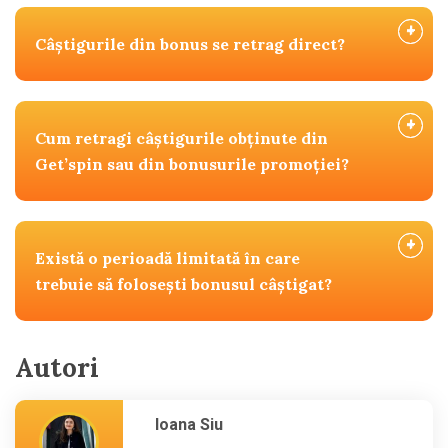
+
+
Câștigurile din bonus se retrag direct?
+
+
Cum retragi câștigurile obținute din
Get’spin sau din bonusurile promoției?
+
+
Există o perioadă limitată în care
trebuie să folosești bonusul câștigat?
Autori
Ioana Siu