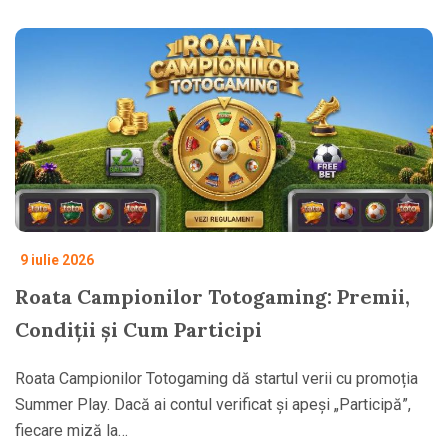
9 iulie 2026
Roata Campionilor Totogaming: Premii,
Condiții și Cum Participi
Roata Campionilor Totogaming dă startul verii cu promoția
Summer Play. Dacă ai contul verificat și apeși „Participă”,
fiecare miză la…