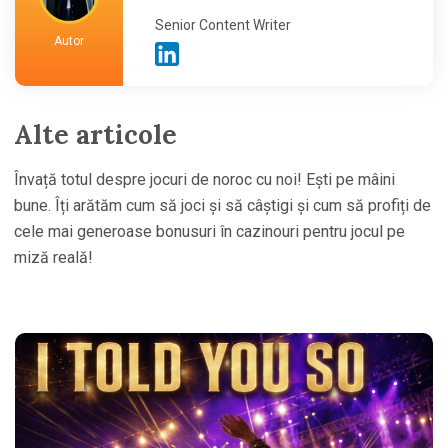
Senior Content Writer
Autor
Alte articole
Învață totul despre jocuri de noroc cu noi! Ești pe mâini
bune. Îți arătăm cum să joci și să câștigi și cum să profiți de
cele mai generoase bonusuri în cazinouri pentru jocul pe
miză reală!