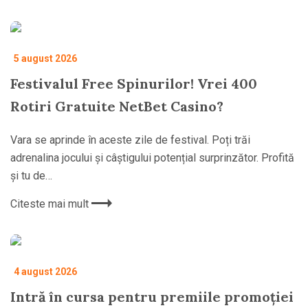
5 august 2026
Festivalul Free Spinurilor! Vrei 400
Rotiri Gratuite NetBet Casino?
Vara se aprinde în aceste zile de festival. Poți trăi
adrenalina jocului și câștigului potențial surprinzător. Profită
și tu de…
Citeste mai mult
4 august 2026
Intră în cursa pentru premiile promoției