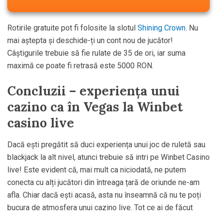
Rotirile gratuite pot fi folosite la slotul
Shining Crown
. Nu
mai aștepta și deschide-ți un cont nou de jucător!
Câștigurile trebuie să fie rulate de 35 de ori, iar suma
maximă ce poate fi retrasă este 5000 RON.
Concluzii – experiența unui
cazino ca în Vegas la Winbet
casino live
Dacă ești pregătit să duci experiența unui joc de ruletă sau
blackjack la alt nivel, atunci trebuie să intri pe Winbet Casino
live! Este evident că, mai mult ca niciodată, ne putem
conecta cu alți jucători din întreaga țară de oriunde ne-am
afla. Chiar dacă ești acasă, asta nu înseamnă că nu te poți
bucura de atmosfera unui cazino live. Tot ce ai de făcut