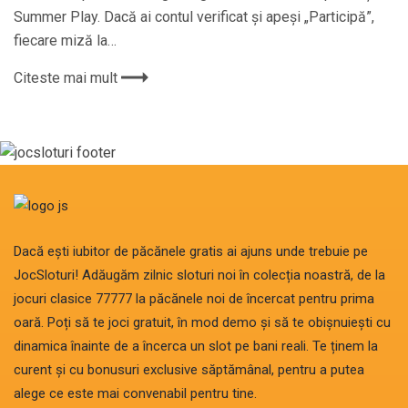
Summer Play. Dacă ai contul verificat și apeși „Participă”,
fiecare miză la…
Citeste mai mult
Dacă ești iubitor de păcănele gratis ai ajuns unde trebuie pe
JocSloturi! Adăugăm zilnic sloturi noi în colecția noastră, de la
jocuri clasice 77777 la păcănele noi de încercat pentru prima
oară. Poți să te joci gratuit, în mod demo și să te obișnuiești cu
dinamica înainte de a încerca un slot pe bani reali. Te ținem la
curent și cu bonusuri exclusive săptămânal, pentru a putea
alege ce este mai convenabil pentru tine.