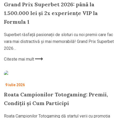
Grand Prix Superbet 2026: până la
1.500.000 lei și 2x experiențe VIP la
Formula 1
Superbet răsfață pasionații de sloturi cu noi premii care fac
vara mai distractivă și mai memorabilă! Grand Prix Superbet
2026…
Citeste mai mult
9 iulie 2026
Roata Campionilor Totogaming: Premii,
Condiții și Cum Participi
Roata Campionilor Totogaming dă startul verii cu promoția