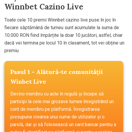
Winnbet Cazino Live
Toate cele 10 premii Winnbet cazino live puse în joc în
fiecare săptămână de turneu sunt acumulate la suma de
10.000 RON fiind împărțite la doar 10 jucători, astfel, chiar
dacă vei termina pe locul 10 în clasament, tot vei obține un
premiu.
Pasul 1 – Alătură-te comunității
Winbet Live
Devino membru cu acte în regulă și începe să
participi la cele mai grozave turnee înregistrând un
cont de membru pe platformă. Înregistrarea
presupune crearea unui nume de utilizator și o
parolă, dar și să folosească un card bancar pentru a