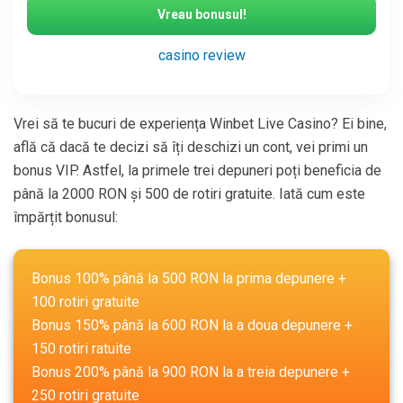
Vreau bonusul!
casino review
Vrei să te bucuri de experiența Winbet Live Casino? Ei bine,
află că dacă te decizi să îți deschizi un cont, vei primi un
bonus VIP. Astfel, la primele trei depuneri poți beneficia de
până la 2000 RON și 500 de rotiri gratuite. Iată cum este
împărțit bonusul:
Bonus 100% până la 500 RON la prima depunere +
100 rotiri gratuite
Bonus 150% până la 600 RON la a doua depunere +
150 rotiri ratuite
Bonus 200% până la 900 RON la a treia depunere +
250 rotiri gratuite