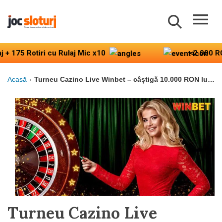
Main
Men
Mic x10
<2.000 RON Bonus + 50 Rotiri Fără
Acasă
Turneu Cazino Live Winbet – câștigă 10.000 RON lunar
Turneu Cazino Live