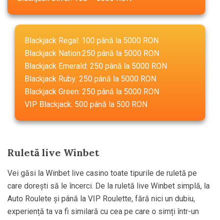
Blackjack Regal: 100 până la 5000 RON
Blackjack Nation:250 până la 5000 RON
Blackjack Emerald: 250 până la 5000 RON
Blackjack Ruby: 250 până la 5000 RON
Blackjack Green: 250 până la 5000 RON
VIP Blackjack: 500 până la 500 RON
Ruletă live Winbet
Vei găsi la Winbet live casino toate tipurile de ruletă pe
care dorești să le încerci. De la ruletă live Winbet simplă, la
Auto Roulete și până la VIP Roulette, fără nici un dubiu,
experiență ta va fi similară cu cea pe care o simți într-un