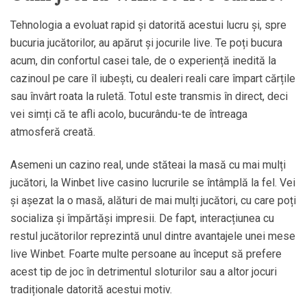
Tehnologia a evoluat rapid și datorită acestui lucru și, spre
bucuria jucătorilor, au apărut și jocurile live. Te poți bucura
acum, din confortul casei tale, de o experiență inedită la
cazinoul pe care îl iubești, cu dealeri reali care împart cărțile
sau învârt roata la ruletă. Totul este transmis în direct, deci
vei simți că te afli acolo, bucurându-te de întreaga
atmosferă creată.
Asemeni un cazino real, unde stăteai la masă cu mai mulți
jucători, la Winbet live casino lucrurile se întâmplă la fel. Vei
și așezat la o masă, alături de mai mulți jucători, cu care poți
socializa și împărtăși impresii. De fapt, interacțiunea cu
restul jucătorilor reprezintă unul dintre avantajele unei mese
live Winbet. Foarte multe persoane au început să prefere
acest tip de joc în detrimentul sloturilor sau a altor jocuri
tradiționale datorită acestui motiv.