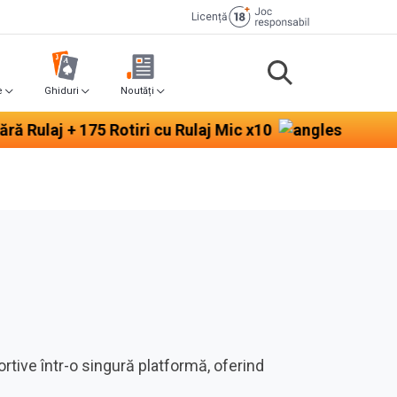
Licență
e
Ghiduri
Noutăți
u Rulaj Mic x10
tive într-o singură platformă, oferind