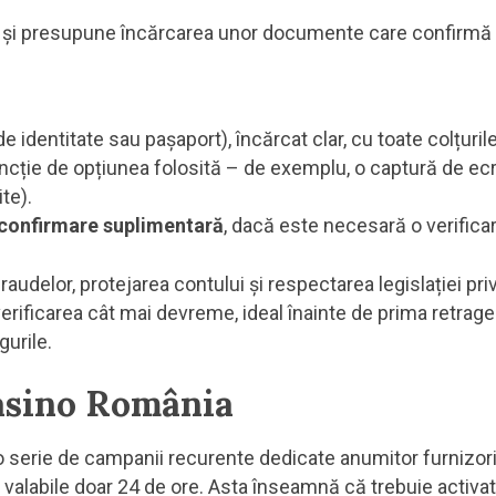
 și presupune încărcarea unor documente care confirmă id
e identitate sau pașaport), încărcat clar, cu toate colțurile 
funcție de opțiunea folosită – de exemplu, o captură de ecr
te).
u confirmare suplimentară
, dacă este necesară o verificar
udelor, protejarea contului și respectarea legislației priv
ificarea cât mai devreme, ideal înainte de prima retragere
gurile.
asino România
serie de campanii recurente dedicate anumitor furnizori de
 valabile doar 24 de ore. Asta înseamnă că trebuie activate