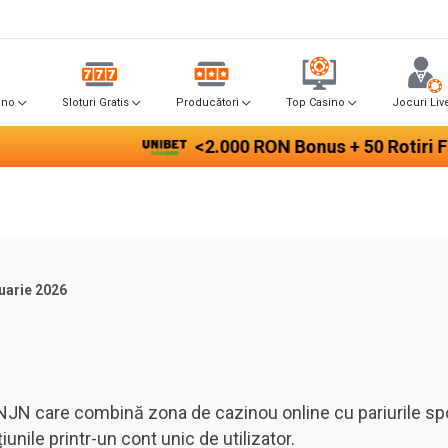
ino
Sloturi Gratis
Producători
Top Casino
Jocuri Liv
<2.000 RON Bonus + 50 Rotiri Fără Rulaj + 175 Rotiri c
uarie 2026
NJN care combină zona de cazinou online cu pariurile spor
unile printr-un cont unic de utilizator.