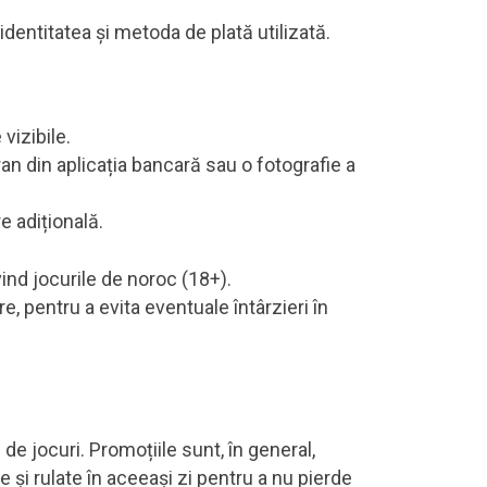
entitatea și metoda de plată utilizată.
vizibile.
an din aplicația bancară sau o fotografie a
e adițională.
ind jocurile de noroc (18+).
, pentru a evita eventuale întârzieri în
 jocuri. Promoțiile sunt, în general,
 și rulate în aceeași zi pentru a nu pierde