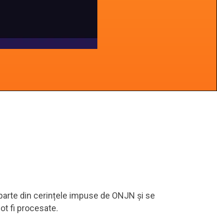
e parte din cerințele impuse de ONJN și se
pot fi procesate.