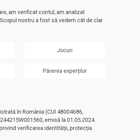
e, am verificat contul, am analizat
. Scopul nostru a fost să vedem cât de clar
Jocuri
Părerea experților
istrată în România (CUI 48004686,
L1244215W001560, emisă la 01.05.2024.
vind verificarea identității, protecția