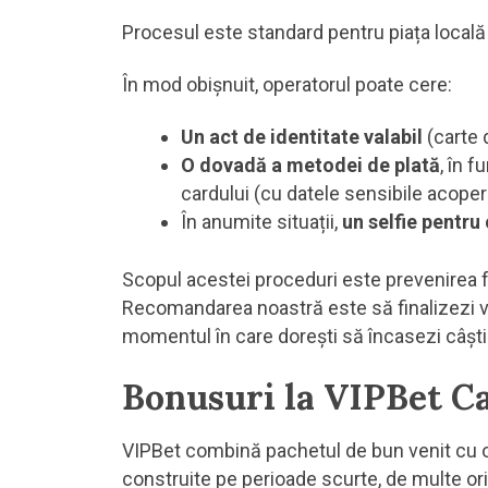
Procesul este standard pentru piața locală
În mod obișnuit, operatorul poate cere:
Un act de identitate valabil
(carte d
O dovadă a metodei de plată
, în 
cardului (cu datele sensibile acoperi
În anumite situații,
un selfie pentr
Scopul acestei proceduri este prevenirea fra
Recomandarea noastră este să finalizezi ver
momentul în care dorești să încasezi câști
Bonusuri la VIPBet C
VIPBet combină pachetul de bun venit cu o 
construite pe perioade scurte, de multe ori