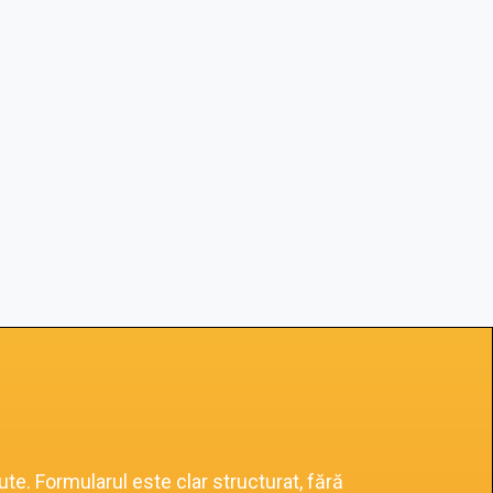
te. Formularul este clar structurat, fără