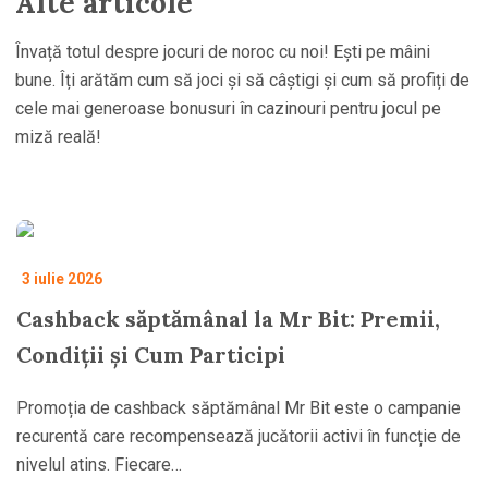
Alte articole
Învață totul despre jocuri de noroc cu noi! Ești pe mâini
bune. Îți arătăm cum să joci și să câștigi și cum să profiți de
cele mai generoase bonusuri în cazinouri pentru jocul pe
miză reală!
3 iulie 2026
Cashback săptămânal la Mr Bit: Premii,
Condiții și Cum Participi
Promoția de cashback săptămânal Mr Bit este o campanie
recurentă care recompensează jucătorii activi în funcție de
nivelul atins. Fiecare…