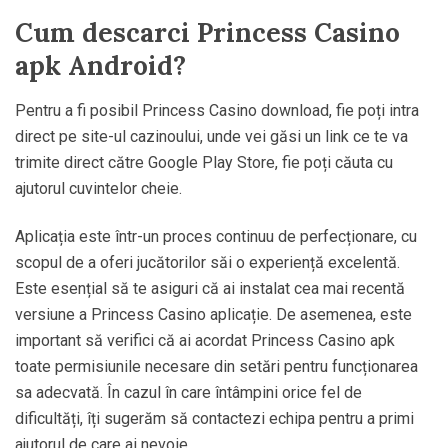
Cum descarci Princess Casino
apk Android?
Pentru a fi posibil Princess Casino download, fie poți intra
direct pe site-ul cazinoului, unde vei găsi un link ce te va
trimite direct către Google Play Store, fie poți căuta cu
ajutorul cuvintelor cheie.
Aplicația este într-un proces continuu de perfecționare, cu
scopul de a oferi jucătorilor săi o experiență excelentă.
Este esențial să te asiguri că ai instalat cea mai recentă
versiune a Princess Casino aplicație. De asemenea, este
important să verifici că ai acordat Princess Casino apk
toate permisiunile necesare din setări pentru funcționarea
sa adecvată. În cazul în care întâmpini orice fel de
dificultăți, îți sugerăm să contactezi echipa pentru a primi
ajutorul de care ai nevoie.