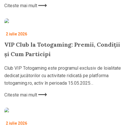
Citeste mai mult
2 iulie 2026
VIP Club la Totogaming: Premii, Condiții
și Cum Participi
Club VIP Totogaming este programul exclusiv de loialitate
dedicat jucătorilor cu activitate ridicată pe platforma
totogaming.ro, activ în perioada 15.05.2025…
Citeste mai mult
2 iulie 2026