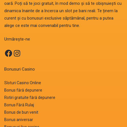
oară. Poți să te joci gratuit, în mod demo și să te obișnuiești cu
dinamica înainte de a încerca un slot pe bani reali. Te ținem la
curent și cu bonusuri exclusive săptămânal, pentru a putea
alege ce este mai convenabil pentru tine.
Urmărește-ne
Facebook
Instagram
Bonusuri Casino
Sloturi Casino Online
Bonus fără depunere
Rotiri gratuite fără depunere
Bonus Fără Rulaj
Bonus de bun venit
Bonus aniversar
Bonusuri live casino