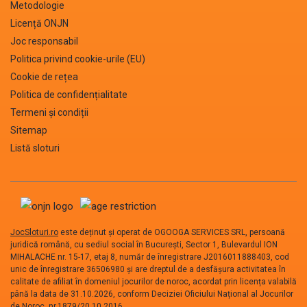
Metodologie
Licență ONJN
Joc responsabil
Politica privind cookie-urile (EU)
Cookie de rețea
Politica de confidențialitate
Termeni și condiții
Sitemap
Listă sloturi
JocSloturi.ro
este deținut și operat de OGOOGA SERVICES SRL, persoană
juridică română, cu sediul social în București, Sector 1, Bulevardul ION
MIHALACHE nr. 15-17, etaj 8, număr de înregistrare J2016011888403, cod
unic de înregistrare 36506980 și are dreptul de a desfășura activitatea în
calitate de afiliat în domeniul jocurilor de noroc, acordat prin licența valabilă
până la data de 31.10.2026, conform Deciziei Oficiului Național al Jocurilor
de Noroc, nr.1879/20.10.2016.