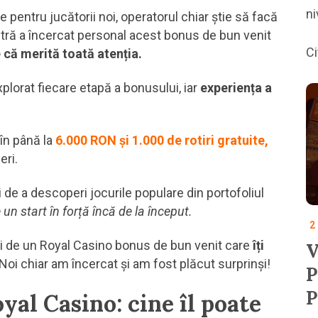
ni
 pentru jucătorii noi, operatorul
chiar știe să facă
ră a încercat personal acest bonus de bun venit
Ci
că merită toată atenția.
plorat fiecare etapă a bonusului, iar
experiența a
în până la
6.000 RON și 1.000 de rotiri gratuite,
eri.
 de a descoperi jocurile populare din portofoliul
un start în forță încă de la început.
2 
fiți de un Royal Casino bonus de bun venit care
îți
V
Noi chiar am încercat și am fost plăcut surprinși!
P
P
yal Casino: cine îl poate