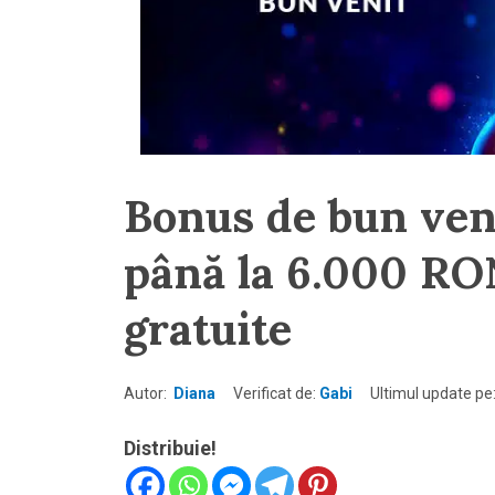
Bonus de bun veni
până la 6.000 RON
gratuite
Autor:
Diana
Verificat de:
Gabi
Ultimul update pe
Distribuie!