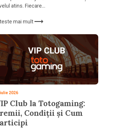
velul atins. Fiecare…
teste mai mult
iulie 2026
IP Club la Totogaming:
remii, Condiții și Cum
articipi