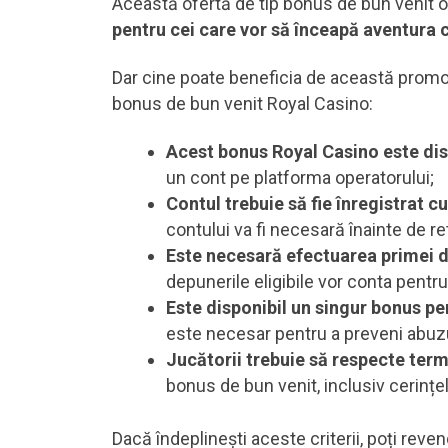
Această ofertă de tip bonus de bun venit o
pentru cei care vor să înceapă aventura 
Dar cine poate beneficia de această promoți
bonus de bun venit Royal Casino:
Acest bonus Royal Casino este disp
un cont pe platforma operatorului;
Contul trebuie să fie înregistrat c
contului va fi necesară înainte de re
Este necesară efectuarea primei 
depunerile eligibile vor conta pentr
Este disponibil un singur bonus pe
este necesar pentru a preveni abuzu
Jucătorii trebuie să respecte terme
bonus de bun venit, inclusiv cerințel
Dacă îndeplinești aceste criterii, poți reve