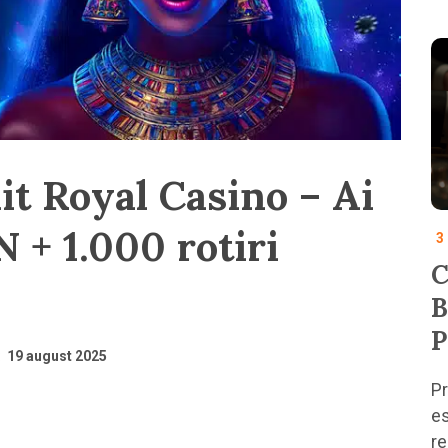
t Royal Casino – Ai
 + 1.000 rotiri
3 
C
B
P
:
19 august 2025
Pr
es
re