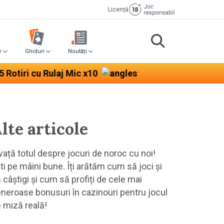
Licență
e
Ghiduri
Noutăți
<2.000 R
lte articole
vață totul despre jocuri de noroc cu noi!
ti pe mâini bune. Îți arătăm cum să joci și
 câștigi și cum să profiți de cele mai
neroase bonusuri în cazinouri pentru jocul
 miză reală!