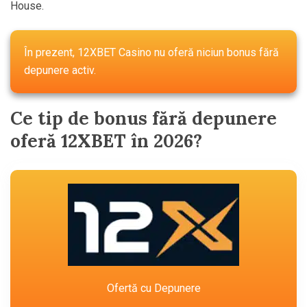
House.
În prezent, 12XBET Casino nu oferă niciun bonus fără
depunere activ.
Ce tip de bonus fără depunere
oferă 12XBET în 2026?
Ofertă cu Depunere