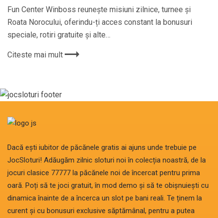
Fun Center Winboss reunește misiuni zilnice, turnee și
Roata Norocului, oferindu-ți acces constant la bonusuri
speciale, rotiri gratuite și alte…
Citeste mai mult
Dacă ești iubitor de păcănele gratis ai ajuns unde trebuie pe
JocSloturi! Adăugăm zilnic sloturi noi în colecția noastră, de la
jocuri clasice 77777 la păcănele noi de încercat pentru prima
oară. Poți să te joci gratuit, în mod demo și să te obișnuiești cu
dinamica înainte de a încerca un slot pe bani reali. Te ținem la
curent și cu bonusuri exclusive săptămânal, pentru a putea