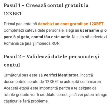
Pasul 1 – Creează contul gratuit la
12XBET
Primul pas este să
deschizi un cont gratuit pe 12XBET
.
Completezi câteva date personale, alegi un
username și o
parolă și gata, contul tău este activ.
Nu uita să selectezi
România ca țară și moneda RON.
Pasul 2 – Validează datele personale și
contul
Următorul pas este să
verifici identitatea
. Încarcă
documentele cerute de 12XBET și așteaptă confirmarea.
Această etapă este importantă pentru a te asigura că
rotirile gratuite vor fi creditate corect și că vei putea retrage
câștigurile fără probleme.