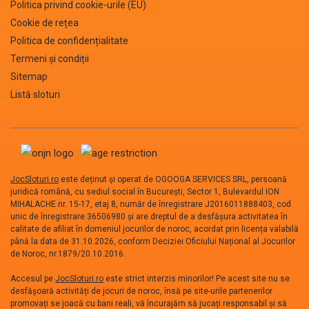
Politica privind cookie-urile (EU)
Cookie de rețea
Politica de confidențialitate
Termeni și condiții
Sitemap
Listă sloturi
JocSloturi.ro
este deținut și operat de OGOOGA SERVICES SRL, persoană
juridică română, cu sediul social în București, Sector 1, Bulevardul ION
MIHALACHE nr. 15-17, etaj 8, număr de înregistrare J2016011888403, cod
unic de înregistrare 36506980 și are dreptul de a desfășura activitatea în
calitate de afiliat în domeniul jocurilor de noroc, acordat prin licența valabilă
până la data de 31.10.2026, conform Deciziei Oficiului Național al Jocurilor
de Noroc, nr.1879/20.10.2016.
Accesul pe
JocSloturi.ro
este strict interzis minorilor! Pe acest site nu se
desfășoară activități de jocuri de noroc, însă pe site-urile partenerilor
promovați se joacă cu bani reali, vă încurajăm să jucați responsabil și să