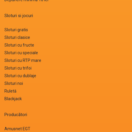
Sloturi si jocuri
Sloturi gratis
Sloturi clasice
Sloturi cu fructe
Sloturi cu speciale
Sloturi cu RTP mare
Sloturi cu trifoi
Sloturi cu dublaje
Sloturi noi
Ruletă
Blackjack
Producători
Amusnet EGT