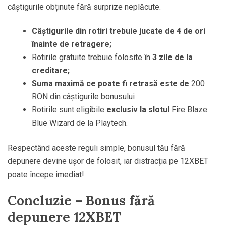
câștigurile obținute fără surprize neplăcute.
Câștigurile din rotiri trebuie jucate de 4 de ori
înainte de retragere;
Rotirile gratuite trebuie folosite în
3 zile de la
creditare;
Suma maximă ce poate fi retrasă este de
200
RON din câștigurile bonusului
Rotirile sunt eligibile
exclusiv la slotul
Fire Blaze:
Blue Wizard de la Playtech.
Respectând aceste reguli simple, bonusul tău fără
depunere devine ușor de folosit, iar distracția pe 12XBET
poate începe imediat!
Concluzie – Bonus fără
depunere 12XBET