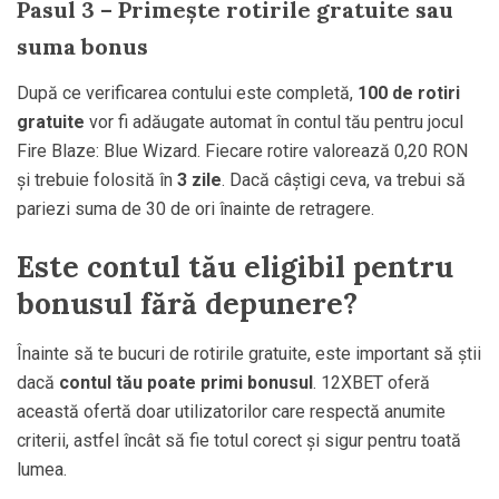
Pasul 3 – Primește rotirile gratuite sau
suma bonus
După ce verificarea contului este completă,
100 de rotiri
gratuite
vor fi adăugate automat în contul tău pentru jocul
Fire Blaze: Blue Wizard. Fiecare rotire valorează 0,20 RON
și trebuie folosită în
3 zile
. Dacă câștigi ceva, va trebui să
pariezi suma de 30 de ori înainte de retragere.
Este contul tău eligibil pentru
bonusul fără depunere?
Înainte să te bucuri de rotirile gratuite, este important să știi
dacă
contul tău poate primi bonusul
. 12XBET oferă
această ofertă doar utilizatorilor care respectă anumite
criterii, astfel încât să fie totul corect și sigur pentru toată
lumea.