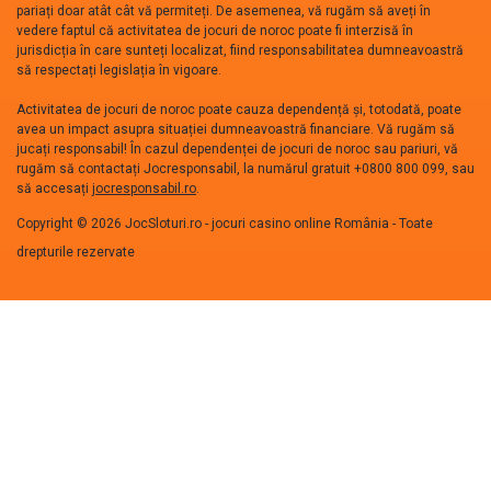
pariați doar atât cât vă permiteți. De asemenea, vă rugăm să aveți în
vedere faptul că activitatea de jocuri de noroc poate fi interzisă în
jurisdicția în care sunteți localizat, fiind responsabilitatea dumneavoastră
să respectați legislația în vigoare.
Activitatea de jocuri de noroc poate cauza dependență și, totodată, poate
avea un impact asupra situației dumneavoastră financiare. Vă rugăm să
jucați responsabil! În cazul dependenței de jocuri de noroc sau pariuri, vă
rugăm să contactați Jocresponsabil, la numărul gratuit +0800 800 099, sau
să accesați
jocresponsabil.ro
.
Copyright © 2026 JocSloturi.ro - jocuri casino online România - Toate
drepturile rezervate