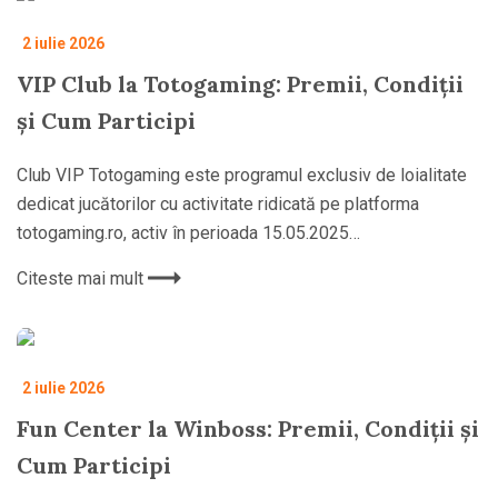
2 iulie 2026
VIP Club la Totogaming: Premii, Condiții
și Cum Participi
Club VIP Totogaming este programul exclusiv de loialitate
dedicat jucătorilor cu activitate ridicată pe platforma
totogaming.ro, activ în perioada 15.05.2025…
Citeste mai mult
2 iulie 2026
Fun Center la Winboss: Premii, Condiții și
Cum Participi