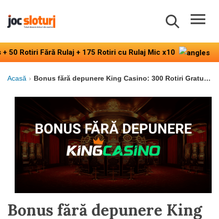
Main
Men
ulaj + 175 Rotiri cu Rulaj Mic x10
<2.00
Acasă
Bonus fără depunere King Casino: 300 Rotiri Gratuite
Bonus fără depunere King