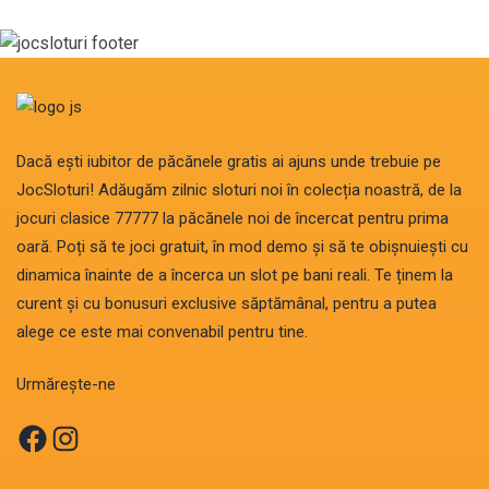
Dacă ești iubitor de păcănele gratis ai ajuns unde trebuie pe
JocSloturi! Adăugăm zilnic sloturi noi în colecția noastră, de la
jocuri clasice 77777 la păcănele noi de încercat pentru prima
oară. Poți să te joci gratuit, în mod demo și să te obișnuiești cu
dinamica înainte de a încerca un slot pe bani reali. Te ținem la
curent și cu bonusuri exclusive săptămânal, pentru a putea
alege ce este mai convenabil pentru tine.
Urmărește-ne
Facebook
Instagram