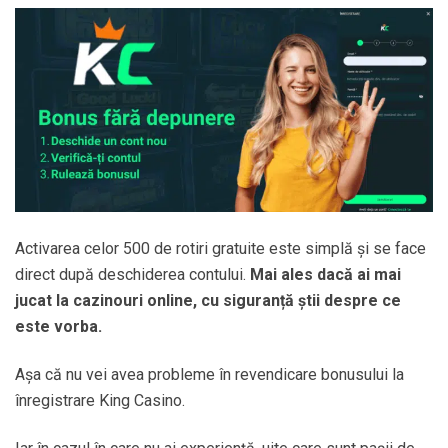
Activarea celor 500 de rotiri gratuite este simplă și se face
direct după deschiderea contului.
Mai ales dacă ai mai
jucat la cazinouri online, cu siguranță știi despre ce
este vorba.
Așa că nu vei avea probleme în revendicare bonusului la
înregistrare King Casino.