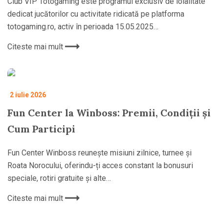
Club VIP Totogaming este programul exclusiv de loialitate
dedicat jucătorilor cu activitate ridicată pe platforma
totogaming.ro, activ în perioada 15.05.2025…
Citeste mai mult
2 iulie 2026
Fun Center la Winboss: Premii, Condiții și
Cum Participi
Fun Center Winboss reunește misiuni zilnice, turnee și
Roata Norocului, oferindu-ți acces constant la bonusuri
speciale, rotiri gratuite și alte…
Citeste mai mult