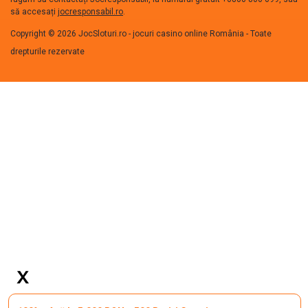
să accesați
jocresponsabil.ro
.
Copyright © 2026 JocSloturi.ro - jocuri casino online România - Toate
drepturile rezervate