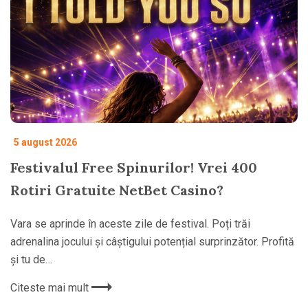
5 august 2026
Festivalul Free Spinurilor! Vrei 400
Rotiri Gratuite NetBet Casino?
Vara se aprinde în aceste zile de festival. Poți trăi
adrenalina jocului și câștigului potențial surprinzător. Profită
și tu de…
Citeste mai mult