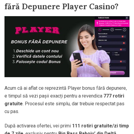
fără Depunere Player Casino?
Acum că ai aflat ce reprezintă Player bonus fără depunere,
e timpul să vezi pașii exacți pentru a revendica
777 rotiri
gratuite
. Procesul este simplu, dar trebuie respectat pas
cu pas.
După activarea ofertei, vei primi
111 rotiri gratuite/zi timp
de 7 zile
, exclusiv pentru
Big Bass Baboiu’ din Deltă
.