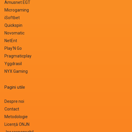
Amusnet EGT
Microgaming
iSoftbet
Quickspin
Novomatic
NetEnt
Play‘N Go
Pragmaticplay
Yggdrasil
NYX Gaming
Pagini utile
Despre noi
Contact
Metodologie
Licență ONJN