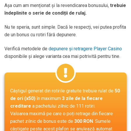
Așa cum am menționat și la revendicarea bonusului,
trebuie
îndeplinite o serie de condiții de rulaj.
Nu te speria, sunt simple. Dacă le respecți, vei putea profita
de un bonus cu rotiri fără depunere.
Verifică metodele de
depunere și retragere Player Casino
disponibile și alege varianta cea mai potrivită pentru tine.
Câștigul generat din rotirile gratuite trebuie rulat de
50
de ori (x50)
în maximum
3 zile de la fiecare
creditare
a pachetului zilnic de 111 rotiri.
Valoarea maximă pe care o poți retrage din fiecare
pachet zilnic de bonus este de
3
00 RON
. Sumele
câștigate peste acest plafon se anulează automat