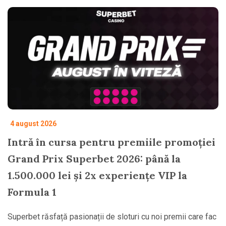
4 august 2026
Intră în cursa pentru premiile promoției
Grand Prix Superbet 2026: până la
1.500.000 lei și 2x experiențe VIP la
Formula 1
Superbet răsfață pasionații de sloturi cu noi premii care fac