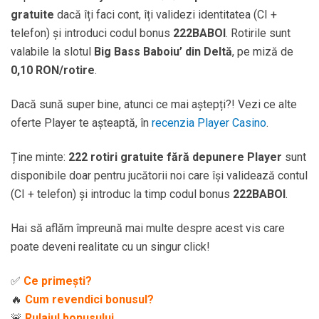
gratuite
dacă îți faci cont, îți validezi identitatea (CI +
telefon) și introduci codul bonus
222BABOI
. Rotirile sunt
valabile la slotul
Big Bass Baboiu’ din Deltă
, pe miză de
0,10 RON/rotire
.
Dacă sună super bine, atunci ce mai aștepți?! Vezi ce alte
oferte Player te așteaptă, în
recenzia Player Casino
.
Ține minte:
222 rotiri gratuite fără depunere Player
sunt
disponibile doar pentru jucătorii noi care își validează contul
(CI + telefon) și introduc la timp codul bonus
222BABOI
.
Hai să aflăm împreună mai multe despre acest vis care
poate deveni realitate cu un singur click!
✅
Ce primești?
🔥
Cum revendici bonusul?
🚨
Rulajul bonusului