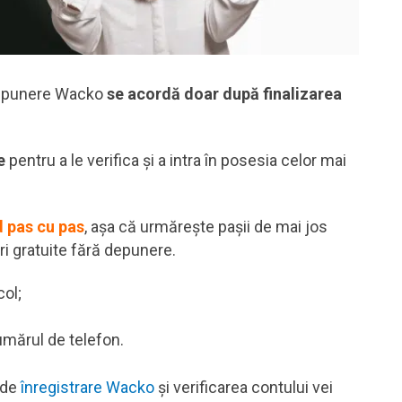
epunere Wacko
se acordă doar după finalizarea
te
pentru a le verifica și a intra în posesia celor mai
d pas cu pas
, așa că urmărește pașii de mai jos
ri gratuite fără depunere.
col;
numărul de telefon.
 de
înregistrare Wacko
și verificarea contului vei