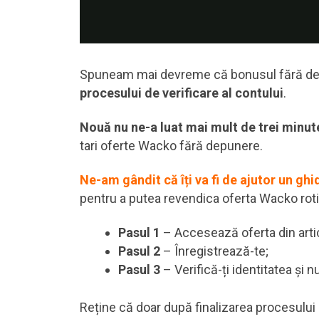
Spuneam mai devreme că bonusul fără d
procesului de verificare al contului
.
Nouă nu ne-a luat mai mult de trei minu
tari oferte Wacko fără depunere.
Ne-am gândit că îți va fi de ajutor un ghi
pentru a putea revendica oferta Wacko roti
Pasul 1
– Accesează oferta din arti
Pasul 2
– Înregistrează-te;
Pasul 3
– Verifică-ți identitatea și 
Reține că doar după finalizarea procesului