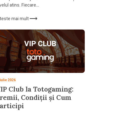
velul atins. Fiecare…
teste mai mult
iulie 2026
IP Club la Totogaming:
remii, Condiții și Cum
articipi