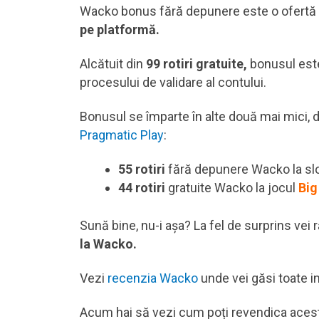
Wacko bonus fără depunere este o ofertă
pe platformă.
Alcătuit din
99 rotiri gratuite,
bonusul este
procesului de validare al contului.
Bonusul se împarte în alte două mai mici, di
Pragmatic Play
:
55 rotiri
fără depunere Wacko la sl
44 rotiri
gratuite Wacko la jocul
Big
Sună bine, nu-i așa? La fel de surprins vei
la Wacko.
Vezi
recenzia Wacko
unde vei găsi toate in
Acum hai să vezi cum poți revendica ace