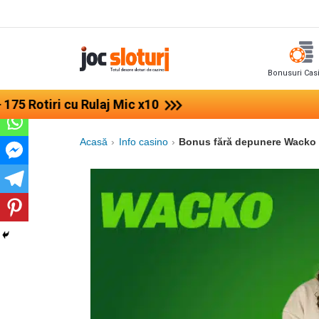
Bonusuri Cas
<2.000
Acasă
Info casino
Bonus fără depunere Wacko