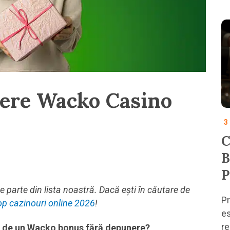
ere Wacko Casino
3 
C
B
P
arte din lista noastră. Dacă ești în căutare de
Pr
op cazinouri online 2026
!
es
re
i de un Wacko bonus fără depunere?