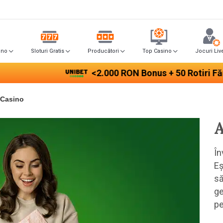
ino
Sloturi Gratis
Producători
Top Casino
Jocuri Liv
 RON Bonus + 50 Rotiri Fără Rulaj + 175 Rotiri cu Rulaj
 Casino
A
În
Eș
să
ge
pe