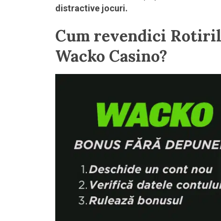
distractive jocuri.
Cum revendici Rotiri
Wacko Casino?