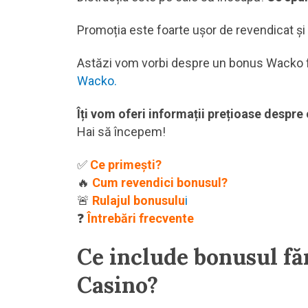
Promoția este foarte ușor de revendicat și
Astăzi vom vorbi despre un bonus Wacko 
Wacko.
Îți vom oferi informații prețioase despre
Hai să începem!
✅
Ce primești?
🔥
Cum revendici bonusul?
🚨
Rulajul bonusulu
i
❓
Întrebări frecvente
Ce include bonusul fă
Casino?