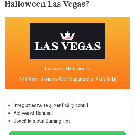
Halloween Las Vegas?
Bonus de Halloweeen
444 Rotiri Gratuite Fără Depunere și Fără Rulaj
Înregistrează-te și verifică-ți contul
Activează Bonusul
Joacă la slotul Burning Hot