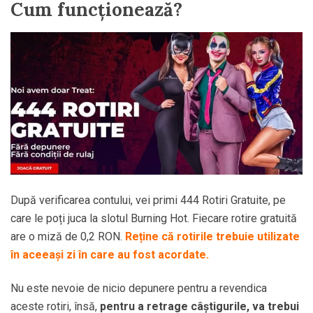
Cum funcționează?
După verificarea contului, vei primi 444 Rotiri Gratuite, pe
care le poți juca la slotul Burning Hot. Fiecare rotire gratuită
are o miză de 0,2 RON.
Reține că rotirile trebuie utilizate
în aceeași zi în care au fost acordate.
Nu este nevoie de nicio depunere pentru a revendica
aceste rotiri, însă,
pentru a retrage câștigurile, va trebui