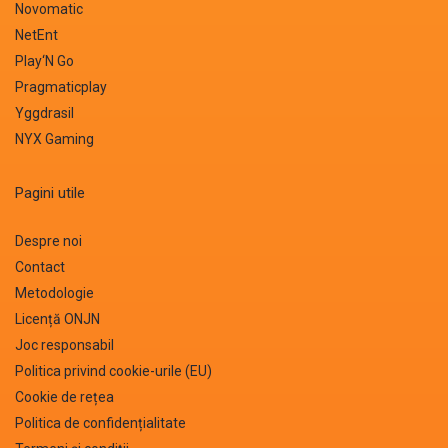
Novomatic
NetEnt
Play‘N Go
Pragmaticplay
Yggdrasil
NYX Gaming
Pagini utile
Despre noi
Contact
Metodologie
Licență ONJN
Joc responsabil
Politica privind cookie-urile (EU)
Cookie de rețea
Politica de confidențialitate