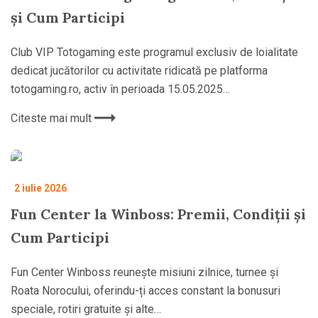
și Cum Participi
Club VIP Totogaming este programul exclusiv de loialitate
dedicat jucătorilor cu activitate ridicată pe platforma
totogaming.ro, activ în perioada 15.05.2025…
Citeste mai mult
2 iulie 2026
Fun Center la Winboss: Premii, Condiții și
Cum Participi
Fun Center Winboss reunește misiuni zilnice, turnee și
Roata Norocului, oferindu-ți acces constant la bonusuri
speciale, rotiri gratuite și alte…