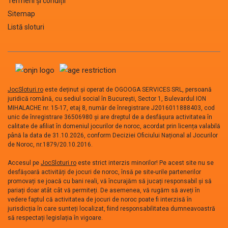
Termeni și condiții
Sitemap
Listă sloturi
JocSloturi.ro
este deținut și operat de OGOOGA SERVICES SRL, persoană
juridică română, cu sediul social în București, Sector 1, Bulevardul ION
MIHALACHE nr. 15-17, etaj 8, număr de înregistrare J2016011888403, cod
unic de înregistrare 36506980 și are dreptul de a desfășura activitatea în
calitate de afiliat în domeniul jocurilor de noroc, acordat prin licența valabilă
până la data de 31.10.2026, conform Deciziei Oficiului Național al Jocurilor
de Noroc, nr.1879/20.10.2016.
Accesul pe
JocSloturi.ro
este strict interzis minorilor! Pe acest site nu se
desfășoară activități de jocuri de noroc, însă pe site-urile partenerilor
promovați se joacă cu bani reali, vă încurajăm să jucați responsabil și să
pariați doar atât cât vă permiteți. De asemenea, vă rugăm să aveți în
vedere faptul că activitatea de jocuri de noroc poate fi interzisă în
jurisdicția în care sunteți localizat, fiind responsabilitatea dumneavoastră
să respectați legislația în vigoare.