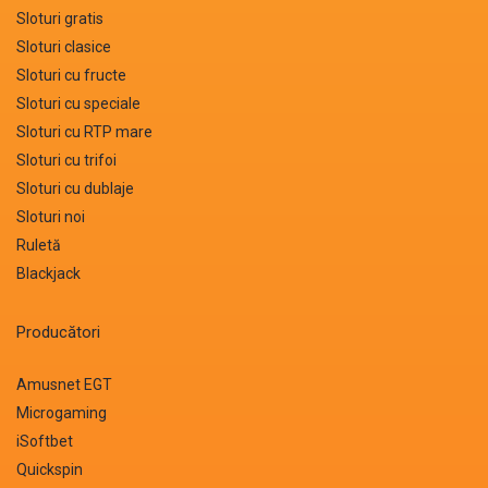
Sloturi gratis
Sloturi clasice
Sloturi cu fructe
Sloturi cu speciale
Sloturi cu RTP mare
Sloturi cu trifoi
Sloturi cu dublaje
Sloturi noi
Ruletă
Blackjack
Producători
Amusnet EGT
Microgaming
iSoftbet
Quickspin