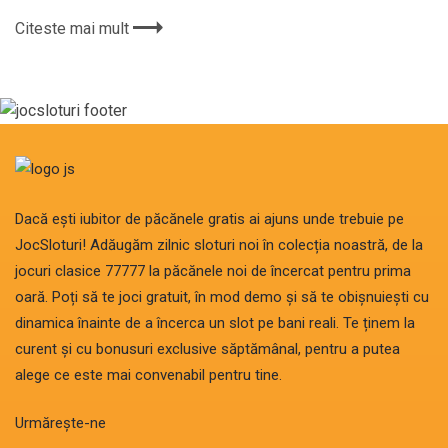
Citeste mai mult
Dacă ești iubitor de păcănele gratis ai ajuns unde trebuie pe
JocSloturi! Adăugăm zilnic sloturi noi în colecția noastră, de la
jocuri clasice 77777 la păcănele noi de încercat pentru prima
oară. Poți să te joci gratuit, în mod demo și să te obișnuiești cu
dinamica înainte de a încerca un slot pe bani reali. Te ținem la
curent și cu bonusuri exclusive săptămânal, pentru a putea
alege ce este mai convenabil pentru tine.
Urmărește-ne