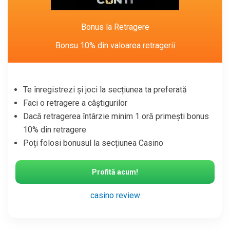
Bonus la Retragere
Bonsu 10% din valoarea retragerii
Te înregistrezi și joci la secțiunea ta preferată
Faci o retragere a câștigurilor
Dacă retragerea întârzie minim 1 oră primești bonus
10% din retragere
Poți folosi bonusul la secțiunea Casino
Profită acum!
casino review