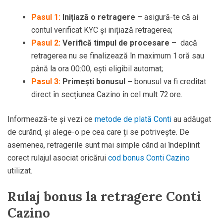
Pasul 1:
Inițiază o retragere
– asigură-te că ai
contul verificat KYC și inițiază retragerea;
Pasul 2:
Verifică timpul de procesare –
dacă
retragerea nu se finalizează în maximum 1 oră sau
până la ora 00:00, ești eligibil automat;
Pasul 3:
Primești bonusul –
bonusul va fi creditat
direct în secțiunea Cazino în cel mult 72 ore.
Informează-te și vezi ce
metode de plată Conti
au adăugat
de curând, și alege-o pe cea care ți se potrivește. De
asemenea, retragerile sunt mai simple când ai îndeplinit
corect rulajul asociat oricărui
cod bonus Conti Cazino
utilizat.
Rulaj bonus la retragere Conti
Cazino