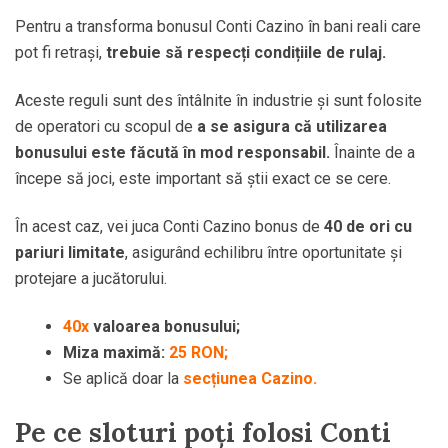
Pentru a transforma bonusul Conti Cazino în bani reali care
pot fi retrași,
trebuie să respecți condițiile de rulaj.
Aceste reguli sunt des întâlnite în industrie și sunt folosite
de operatori cu scopul de
a se asigura că utilizarea
bonusului este făcută în mod responsabil.
Înainte de a
începe să joci, este important să știi exact ce se cere.
În acest caz, vei juca Conti Cazino bonus de
40 de ori cu
pariuri limitate
, asigurând echilibru între oportunitate și
protejare a jucătorului.
40x
valoarea bonusului;
Miza maximă:
25 RON;
Se aplică doar la
secțiunea Cazino.
Pe ce sloturi poți folosi Conti