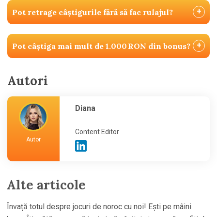
+
Pot retrage câștigurile fără să fac rulajul?
+
Pot câștiga mai mult de 1.000 RON din bonus?
Autori
Diana
Content Editor
Autor
Alte articole
Învață totul despre jocuri de noroc cu noi! Ești pe mâini