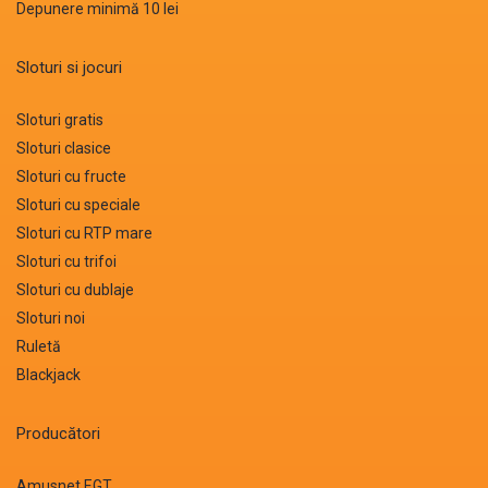
Depunere minimă 10 lei
Sloturi si jocuri
Sloturi gratis
Sloturi clasice
Sloturi cu fructe
Sloturi cu speciale
Sloturi cu RTP mare
Sloturi cu trifoi
Sloturi cu dublaje
Sloturi noi
Ruletă
Blackjack
Producători
Amusnet EGT