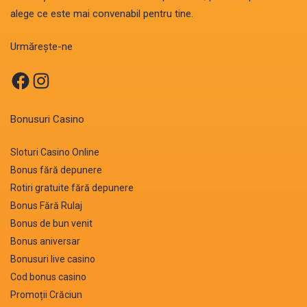
alege ce este mai convenabil pentru tine.
Urmărește-ne
Facebook
Instagram
Bonusuri Casino
Sloturi Casino Online
Bonus fără depunere
Rotiri gratuite fără depunere
Bonus Fără Rulaj
Bonus de bun venit
Bonus aniversar
Bonusuri live casino
Cod bonus casino
Promoții Crăciun