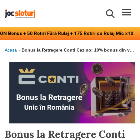
Main
Men
otiri Fără Rulaj + 175 Rotiri cu Rulaj Mic x10
Acasă
Bonus la Retragere Conti Cazino: 10% bonus din valoarea retragerii
Bonus la Retragere Conti