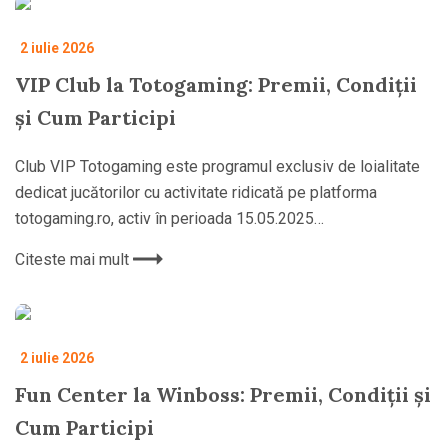
2 iulie 2026
VIP Club la Totogaming: Premii, Condiții
și Cum Participi
Club VIP Totogaming este programul exclusiv de loialitate
dedicat jucătorilor cu activitate ridicată pe platforma
totogaming.ro, activ în perioada 15.05.2025…
Citeste mai mult
2 iulie 2026
Fun Center la Winboss: Premii, Condiții și
Cum Participi