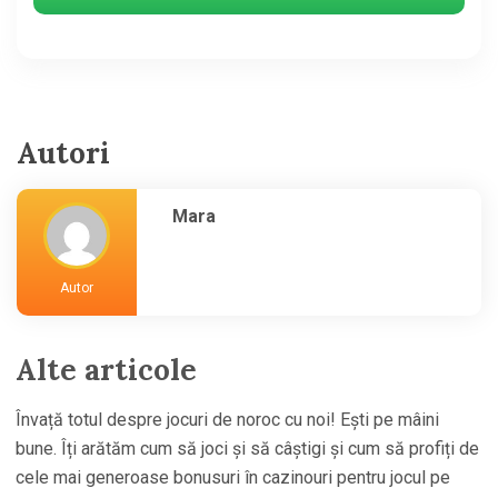
Autori
Mara
Autor
Alte articole
Învață totul despre jocuri de noroc cu noi! Ești pe mâini
bune. Îți arătăm cum să joci și să câștigi și cum să profiți de
cele mai generoase bonusuri în cazinouri pentru jocul pe