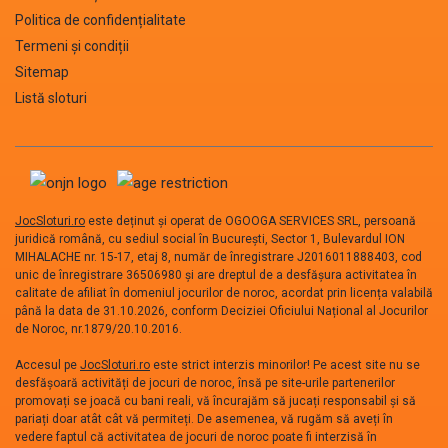
Politica de confidențialitate
Termeni și condiții
Sitemap
Listă sloturi
JocSloturi.ro
este deținut și operat de OGOOGA SERVICES SRL, persoană
juridică română, cu sediul social în București, Sector 1, Bulevardul ION
MIHALACHE nr. 15-17, etaj 8, număr de înregistrare J2016011888403, cod
unic de înregistrare 36506980 și are dreptul de a desfășura activitatea în
calitate de afiliat în domeniul jocurilor de noroc, acordat prin licența valabilă
până la data de 31.10.2026, conform Deciziei Oficiului Național al Jocurilor
de Noroc, nr.1879/20.10.2016.
Accesul pe
JocSloturi.ro
este strict interzis minorilor! Pe acest site nu se
desfășoară activități de jocuri de noroc, însă pe site-urile partenerilor
promovați se joacă cu bani reali, vă încurajăm să jucați responsabil și să
pariați doar atât cât vă permiteți. De asemenea, vă rugăm să aveți în
vedere faptul că activitatea de jocuri de noroc poate fi interzisă în