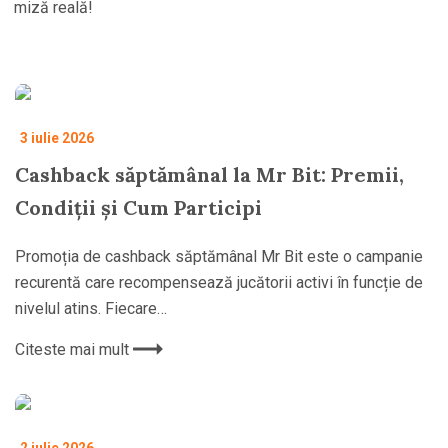
miză reală!
3 iulie 2026
Cashback săptămânal la Mr Bit: Premii,
Condiții și Cum Participi
Promoția de cashback săptămânal Mr Bit este o campanie
recurentă care recompensează jucătorii activi în funcție de
nivelul atins. Fiecare…
Citeste mai mult
2 iulie 2026