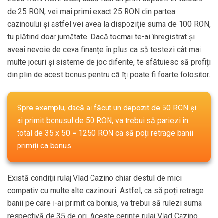
de 25 RON, vei mai primi exact 25 RON din partea
cazinoului și astfel vei avea la dispoziție suma de 100 RON,
tu plătind doar jumătate. Dacă tocmai te-ai înregistrat și
aveai nevoie de ceva finanțe în plus ca să testezi cât mai
multe jocuri și sisteme de joc diferite, te sfătuiesc să profiți
din plin de acest bonus pentru că îți poate fi foarte folositor.
Spre exemplu, dacă ai făcut un depozit de 50 RON și
ai primit bonusul de 50 RON, va trebui să pariezi în
total de 35 x 50 = 1250 RON ca să poți retrage banii
primiți ca bonus.
Există condiții rulaj Vlad Cazino chiar destul de mici
compativ cu multe alte cazinouri. Astfel, ca să poți retrage
banii pe care i-ai primit ca bonus, va trebui să rulezi suma
respectivă de 35 de ori. Aceste cerințe rulaj Vlad Cazino