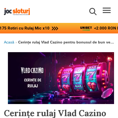
Main
Men
 Mic x10
<2.000 RON Bonus + 50 Rotiri Fă
Acasă
Cerințe rulaj Vlad Cazino pentru bonusul de bun venit
Cerințe rulaj Vlad Cazino