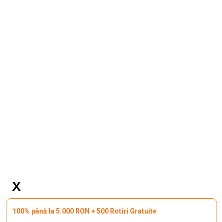
100% până la 5.000 RON + 500 Rotiri Gratuite