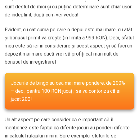
sunt destul de mici și cu puțină determinare sunt chiar ușor
de îndeplinit, după cum vei vedea!
Evident, cu cât suma pe care o depui este mai mare, cu atât
și bonusul primit va crește (în limita a 999 RON). Deci, sfatul
meu este să iei în considerare și acest aspect și să faci un
depozit mai mare dacă vrei să profiți cât mai mult de
bonusul de înregistrare!
Jocurile de bingo au cea mai mare pondere, de 200%
– deci, pentru 100 RON jucați, se va contoriza că ai
jucat 200!
Un alt aspect pe care consider că e important să îl
menționez este faptul că diferite jocuri au ponderi diferite
în calculul rulajului minim. Spre exemplu, sloturile se