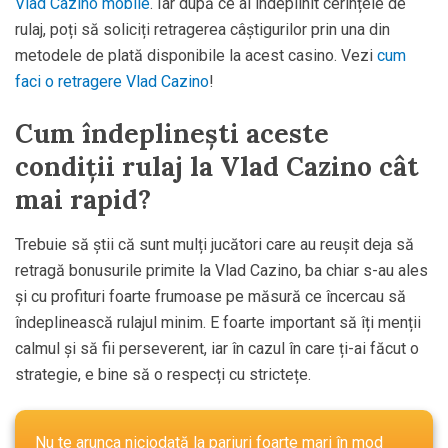
Vlad Cazino mobile
. Iar după ce ai îndeplinit cerințele de
rulaj, poți să soliciți retragerea câștigurilor prin una din
metodele de plată disponibile la acest casino. Vezi
cum
faci o retragere Vlad Cazino
!
Cum îndeplinești aceste
condiții rulaj la Vlad Cazino cât
mai rapid?
Trebuie să știi că sunt mulți jucători care au reușit deja să
retragă bonusurile primite la Vlad Cazino, ba chiar s-au ales
și cu profituri foarte frumoase pe măsură ce încercau să
îndeplinească rulajul minim. E foarte important să îți menții
calmul și să fii perseverent, iar în cazul în care ți-ai făcut o
strategie, e bine să o respecți cu strictețe.
Nu te arunca niciodată la pariuri foarte mari în mod