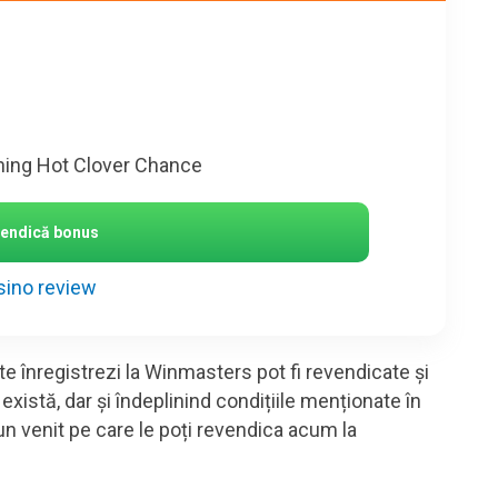
rning Hot Clover Chance
endică bonus
sino review
te înregistrezi la Winmasters pot fi revendicate și
stă, dar și îndeplinind condițiile menționate în
n venit pe care le poți revendica acum la