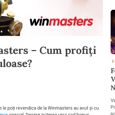
ters – Cum profiți
uloase?
5
F
V
N
Va
Po
e le poți revendica de la Winmasters au avut și cu
po
onus
special. Despre puterea unui cod bonus