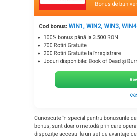
Bonus de bun ven
WIN1, WIN2, WIN3, WIN4
Cod bonus:
100% bonus până la 3.500 RON
700 Rotiri Gratuite
200 Rotiri Gratuite la înregistrare
Jocuri disponibile: Book of Dead și Bu
Rev
ca
Cunoscute în special pentru bonusurile de 
bonus, sunt doar o metodă prin care operato
dispoziție accesul la un set de avantaje ce p