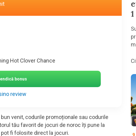
e
it
1
Su
pr
me
rning Hot Clover Chance
Ci
endică bonus
sino review
bun venit, codurile promoționale sau codurile
rul tău favorit de jocuri de noroc îți pune la
ot fi folosite direct la jocuri.
9 