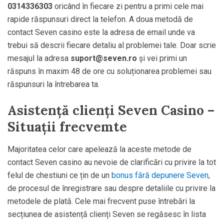
0314336303
oricând în fiecare zi pentru a primi cele mai
rapide răspunsuri direct la telefon. A doua metodă de
contact Seven casino este la adresa de email unde va
trebui să descrii fiecare detaliu al problemei tale. Doar scrie
mesajul la adresa
suport@seven.ro
și vei primi un
răspuns în maxim 48 de ore cu soluționarea problemei sau
răspunsuri la întrebarea ta.
Asistență clienți Seven Casino –
Situații frecvemte
Majoritatea celor care apelează la aceste metode de
contact Seven casino au nevoie de clarificări cu privire la tot
felul de chestiuni ce țin de un
bonus fără depunere Seven
,
de procesul de înregistrare sau despre detaliile cu privire la
metodele de plată. Cele mai frecvent puse întrebări la
secțiunea de asistență clienți Seven se regăsesc în lista