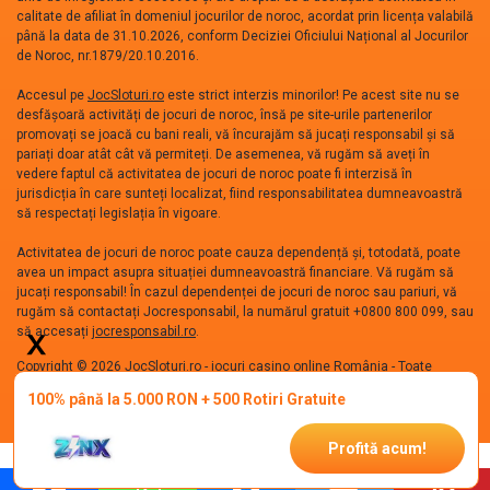
calitate de afiliat în domeniul jocurilor de noroc, acordat prin licența valabilă
până la data de 31.10.2026, conform Deciziei Oficiului Național al Jocurilor
de Noroc, nr.1879/20.10.2016.
Accesul pe
JocSloturi.ro
este strict interzis minorilor! Pe acest site nu se
desfășoară activități de jocuri de noroc, însă pe site-urile partenerilor
promovați se joacă cu bani reali, vă încurajăm să jucați responsabil și să
pariați doar atât cât vă permiteți. De asemenea, vă rugăm să aveți în
vedere faptul că activitatea de jocuri de noroc poate fi interzisă în
jurisdicția în care sunteți localizat, fiind responsabilitatea dumneavoastră
să respectați legislația în vigoare.
Activitatea de jocuri de noroc poate cauza dependență și, totodată, poate
avea un impact asupra situației dumneavoastră financiare. Vă rugăm să
jucați responsabil! În cazul dependenței de jocuri de noroc sau pariuri, vă
rugăm să contactați Jocresponsabil, la numărul gratuit +0800 800 099, sau
să accesați
jocresponsabil.ro
.
Copyright © 2026 JocSloturi.ro - jocuri casino online România - Toate
drepturile rezervate
100% până la 5.000 RON + 500 Rotiri Gratuite
Profită acum!