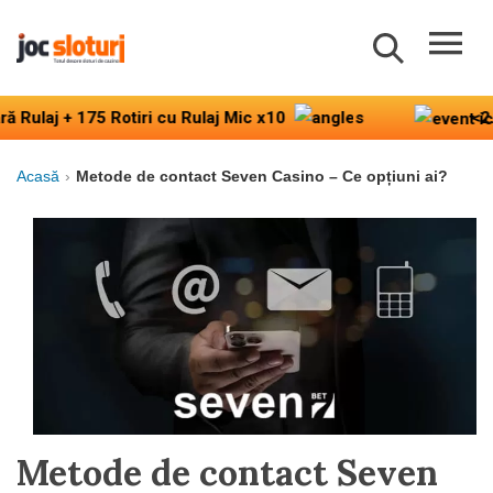
Main
Men
i cu Rulaj Mic x10
<2.000 RON Bonus + 50
Acasă
Metode de contact Seven Casino – Ce opțiuni ai?
Metode de contact Seven