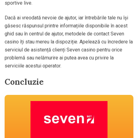
sportive live.
Dacă ai vreodată nevoie de ajutor, iar întrebările tale nu își
găsesc răspunsul printre informațiile disponibile în acest
ghid sau în centrul de ajutor, metodele de contact Seven
casino îți stau mereu la dispoziție. Apelează cu încredere la
serviciul de asistență clienți Seven casino pentru orice
problemă sau nelămurire ai putea avea cu privire la
serviciile acestui operator.
Concluzie