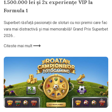
1.500.000 lei și 2x experiențe VIP la
Formula 1
Superbet răsfață pasionații de sloturi cu noi premii care fac
vara mai distractivă și mai memorabilă! Grand Prix Superbet
2026…
Citeste mai mult